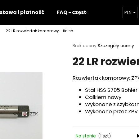
stawa i płatność
FAQ - częste pytania
Nasz 
PLN
22 LR rozwiertak komorowy - finish
Czego szukasz?
Średnia
Brak oceny
Szczegóły oceny
ocena
22 LR rozwi
produktu
SZUKAJ
wynosi
0,0
na
Rozwiertak komorowy: ZPV 
5
Polecamy
gwiazdek.
Stal HSS S705 Bohler
Całkiem nowy
Wykonane z szybkotn
Wykonane przez ZPV
Na stanie
(1 szt)