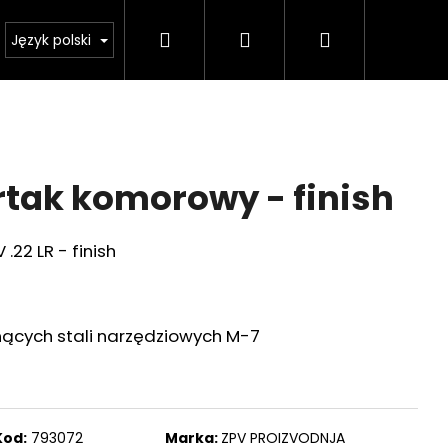
Szukaj
Zaloguj
Koszyk
sklep
Ważne zmiany legislacyjne od 1 stycznia 20
Język polski
się
ertak komorowy - finish
.22 LR - finish
ących stali narzędziowych M-7
Następne
Kod:
793072
Marka:
ZPV PROIZVODNJA