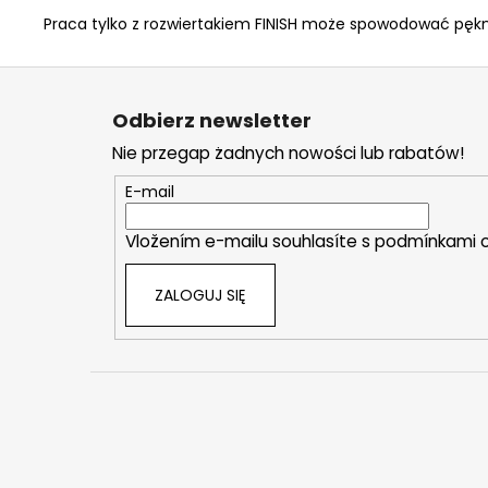
Praca tylko z rozwiertakiem FINISH może spowodować pękni
S
t
Odbierz newsletter
o
Nie przegap żadnych nowości lub rabatów!
p
k
E-mail
a
Vložením e-mailu souhlasíte s
podmínkami o
ZALOGUJ SIĘ