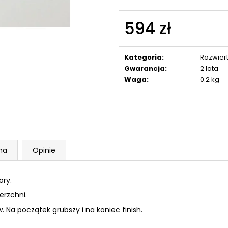
FLOBERT NÁBOJE ŠPIČATÉ
NABOJE GAZO
SELLIER&BELLOT, 6 MM
PV 9 MM ŁEZKA
594 zł
111 zł
63 zł
Cena
jednostkowa:
Kategoria
:
Rozwier
Gwarancja
:
2 lata
Waga
:
0.2 kg
na
Opinie
ory.
erzchni.
 Na początek grubszy i na koniec finish.