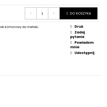
WE DO REWOLWERÓW
DO KOSZYKA
Druk
tak komorowy do metalu
Zadaj
pytanie
Powiadom
mnie
Udostępnij