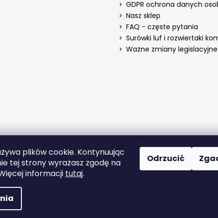
GDPR ochrona danych os
Nasz sklep
FAQ - częste pytania
Surówki luf i rozwiertaki k
Ważne zmiany legislacyjne 
używa plików cookie. Kontynuując
Odrzucić
Zga
ie tej strony wyrażasz zgodę na
 Więcej informacji
tutaj
.
strzeżone.
nia