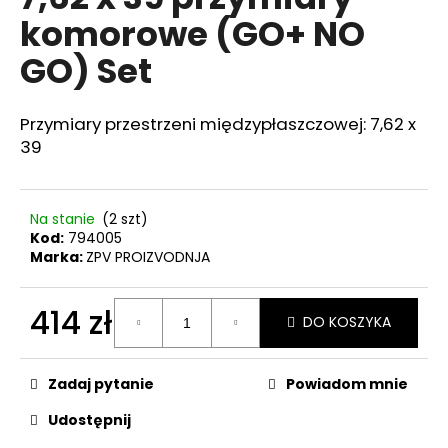
wynosi
komorowe (GO+ NO
0,0
na
GO) Set
5
SZUKAJ
gwiazdek.
Przymiary przestrzeni międzypłaszczowej: 7,62 x
39
P
o
l
Na stanie
(2 szt)
e
Kod:
794005
c
Marka:
ZPV PROIZVODNJA
a
m
414 zł
y
DO KOSZYKA
Cena
jednostkowa:
NABOJE
Zadaj pytanie
Powiadom mnie
GAZOWE
DO
Udostępnij
REWOLWERÓW
PV