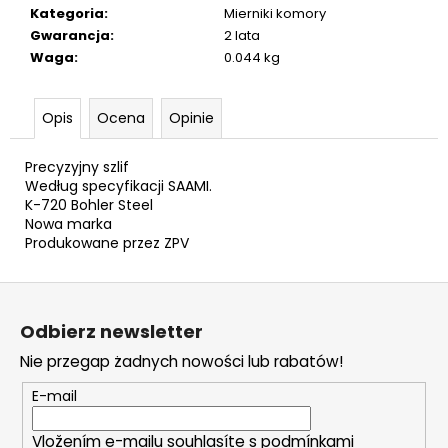
9
Kategoria
:
Mierniki komory
MM
Gwarancja
:
2 lata
ŁEZKA
Waga
:
0.044 kg
63
zł
Opis
Ocena
Opinie
Precyzyjny szlif
Według specyfikacji SAAMI.
K-720 Bohler Steel
Nowa marka
Produkowane przez ZPV
S
t
Odbierz newsletter
o
Nie przegap żadnych nowości lub rabatów!
p
k
E-mail
a
Vložením e-mailu souhlasíte s
podmínkami