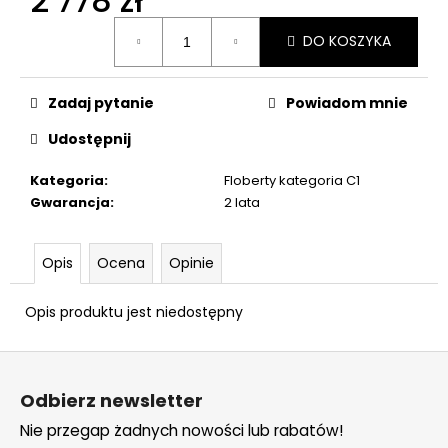
2 778 zł
6MM
Cena
FLOBERT
DO KOSZYKA
jednostkowa:
ME
KRÓTKIE100KS
103
Zadaj pytanie
Powiadom mnie
zł
Udostępnij
Kategoria
:
Floberty kategoria C1
Gwarancja
:
2 lata
Opis
Ocena
Opinie
Opis produktu jest niedostępny
S
t
Odbierz newsletter
o
Nie przegap żadnych nowości lub rabatów!
p