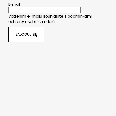
k
E-mail
a
Vložením e-mailu souhlasíte s
podmínkami
ochrany osobních údajů
ZALOGUJ SIĘ