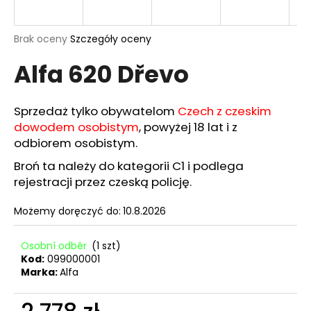
Średnia
Brak oceny
Szczegóły oceny
ocena
SZUKAJ
Alfa 620 Dřevo
produktu
wynosi
0,0
na
Sprzedaż tylko obywatelom
Czech z czeskim
P
5
dowodem osobistym
, powyżej 18 lat i z
o
gwiazdek.
l
odbiorem osobistym.
e
Broń ta należy do kategorii C1 i podlega
c
rejestracji przez czeską policję.
a
m
Możemy doręczyć do:
10.8.2026
y
Osobní odběr
(1 szt)
Kod:
099000001
NABOJE
SELLIER
Marka:
Alfa
&
BELLOT
CAL.