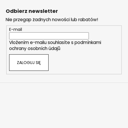
S
t
Odbierz newsletter
o
Nie przegap żadnych nowości lub rabatów!
p
k
E-mail
a
Vložením e-mailu souhlasíte s
podmínkami
ochrany osobních údajů
ZALOGUJ SIĘ