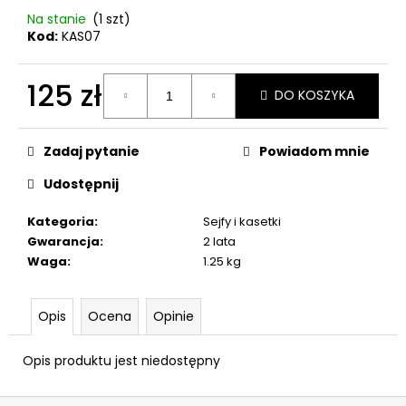
96
Na stanie
(1 szt)
zł
Kod:
KAS07
125 zł
DO KOSZYKA
Cena
jednostkowa:
Zadaj pytanie
Powiadom mnie
Udostępnij
Kategoria
:
Sejfy i kasetki
Gwarancja
:
2 lata
Waga
:
1.25 kg
Opis
Ocena
Opinie
Opis produktu jest niedostępny