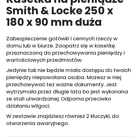
wynosi
Smith & Locke 250 x
0,0
na
180 x 90 mm duża
5
SZUKAJ
gwiazdek.
Zabezpieczenie gotówki i cennych rzeczy w
domu lub w biurze. Zaopatrz się w kasetkę
P
przeznaczoną do przechowywania pieniędzy i
o
wartościowych przedmiotów.
l
Jedynie tak nie będzie miała dostępu do twoich
e
pieniędzy niepowołana osoba. Możesz w niej
c
a
przechowywać też ważne dokumenty. Jest
m
wytrzymała przez długie lata bo jest wykonana
y
ze stali utwardzanej. Odporna przeciwko
działaniu wilgoci.
W zestawie znajdziesz również 2 kluczyki, do
NABOJE
HUKOWE
otworzenia awaryjnego.
FIOCCHI
8MM