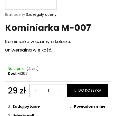
Średnia
Brak oceny
Szczegóły oceny
ocena
SZUKAJ
Kominiarka M-007
produktu
wynosi
0,0
na
Kominiarka w czarnym kolorze.
P
5
o
gwiazdek.
Uniwersalna wielkość.
l
e
c
Na stanie
(4 szt)
a
Kod:
M007
m
y
29 zł
DO KOSZYKA
Cena
KAPISZONY
SELLIER
jednostkowa:
&
Zadaj pytanie
Powiadom mnie
BELLOT
4.0
Udostępnij