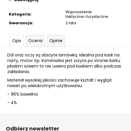
-
100
Wyposażenie
SZT.
Kategoria
:
taktyczne i turystyczne
77
Gwarancja
:
2 lata
zł
Opis
Ocena
Opinie
Dół oraz oczy są obszyte lamówką. Idealna pod kask na
narty, motor itp. Kominiarka jest zszyta po stronie karku
płaskim szwem to nie uwiera pod kaskiem albo podczas
zakładania.
Materiał wysokiej jakości zachowuje kształt i wygląd
nawet po wielokrotnym użytkowaniu.
- 96% bawełna
- 4%
S
t
Odbierz newsletter