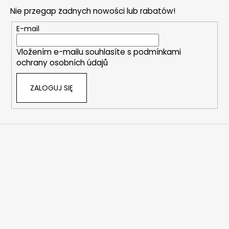
o
Nie przegap żadnych nowości lub rabatów!
p
k
E-mail
a
Vložením e-mailu souhlasíte s
podmínkami
ochrany osobních údajů
ZALOGUJ SIĘ