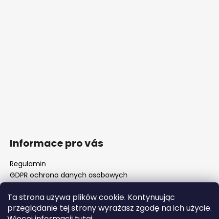
Informace pro vás
Regulamin
GDPR ochrona danych osobowych
Nasz sklep
Ta strona używa plików cookie. Kontynuując
FAQ - częste pytania
przeglądanie tej strony wyrażasz zgodę na ich użycie.
Surówki luf i rozwiertaki komorowe
Więcej informacji
tutaj
.