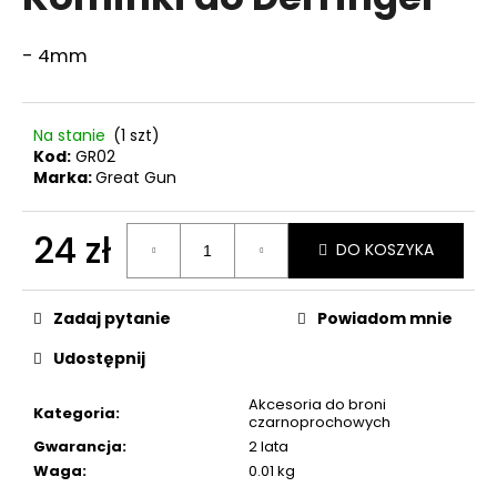
wynosi
0,0
na
- 4mm
5
SZUKAJ
gwiazdek.
Na stanie
(1 szt)
Kod:
GR02
P
Marka:
Great Gun
o
l
24 zł
DO KOSZYKA
e
c
Cena
jednostkowa:
a
Zadaj pytanie
Powiadom mnie
m
y
Udostępnij
Akcesoria do broni
Kategoria
:
NABOJE
czarnoprochowych
SELLIER
Gwarancja
:
2 lata
&
Waga
:
0.01 kg
BELLOT
CAL.