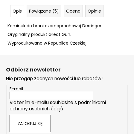
6MM
FLOBERT
Opis
Powiązane (5)
Ocena
Opinie
ME
KRÓTKIE100KS
Kominek do broni czarnoprochowej Derringer.
103
zł
Oryginalny produkt Great Gun.
Wyprodukowano w Republice Czeskiej.
S
t
Odbierz newsletter
o
Nie przegap żadnych nowości lub rabatów!
p
k
E-mail
a
Vložením e-mailu souhlasíte s
podmínkami
ochrany osobních údajů
ZALOGUJ SIĘ