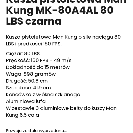
wynosi
Kung MK-80A4AL 80
0,0
na
LBS czarna
5
SZUKAJ
gwiazdek.
Kusza pistoletowa Man Kung o sile naciągu 80
LBS i prędkości 160 FPS.
P
Ciężar: 80 LBS
o
Prędkość: 160 FPS - 49 m/s
l
Dokładność do 15 metrów
e
Waga: 898 gramów
c
a
Długość: 50,8 cm
m
Szerokość: 41,9 cm
y
Końcówka z włókna szklanego
Aluminiowa lufa
W zestawie 3 aluminiowe bełty do kuszy Man
STRZAŁA
Kung 6,5 cala
KARBONOWA
16"
-
Pozycja została wyprzedana…
1