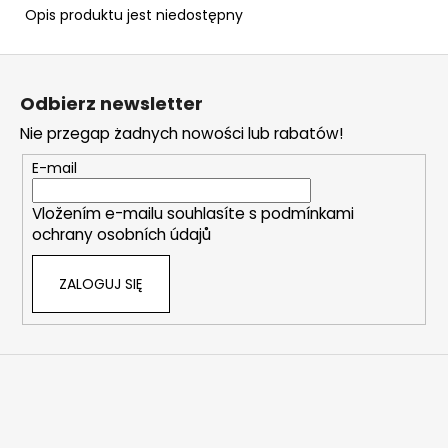
Opis produktu jest niedostępny
S
t
Odbierz newsletter
o
Nie przegap żadnych nowości lub rabatów!
p
k
E-mail
a
Vložením e-mailu souhlasíte s
podmínkami
ochrany osobních údajů
ZALOGUJ SIĘ