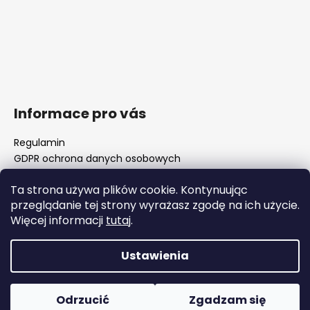
Informace pro vás
Regulamin
GDPR ochrona danych osobowych
Nasz sklep
Ta strona używa plików cookie. Kontynuując
FAQ - częste pytania
przeglądanie tej strony wyrażasz zgodę na ich użycie.
Surówki luf i rozwiertaki komorowe
Więcej informacji
tutaj
.
Ważne zmiany legislacyjne od 1 stycznia 2026 r.
Ustawienia
Opracował Shoptet
Copyright 2026
WOJOCZEK
. Wszystkie prawa
Odrzucić
Zgadzam się
zastrzeżone.