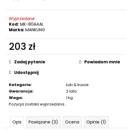
SZT.
24
zł
Wyprzedane
Kod:
MK-80A4AL
Marka:
MANKUNG
203 zł
Cena
jednostkowa:
Zadaj pytanie
Powiadom mnie
Udostępnij
Kategoria
:
Łuki & kusze
Gwarancja
:
2 lata
Waga
:
1 kg
Pozycja została wyprzedana…
Opis
Powiązane (3)
Ocena
Opinie (1)