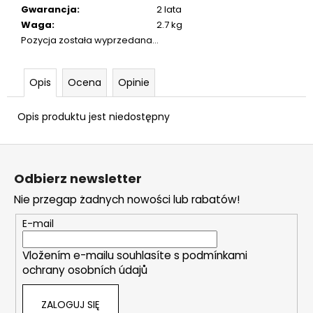
9
Gwarancja
:
2 lata
MM
Waga
:
2.7 kg
ŁEZKA
Pozycja została wyprzedana…
63
zł
Opis
Ocena
Opinie
Opis produktu jest niedostępny
S
t
Odbierz newsletter
o
Nie przegap żadnych nowości lub rabatów!
p
k
E-mail
a
Vložením e-mailu souhlasíte s
podmínkami
ochrany osobních údajů
ZALOGUJ SIĘ