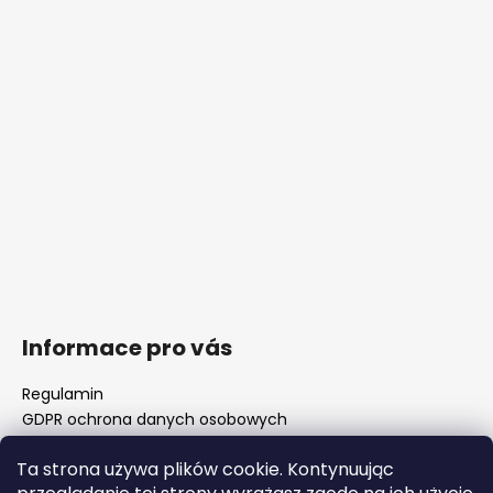
Informace pro vás
Regulamin
GDPR ochrona danych osobowych
Nasz sklep
Ta strona używa plików cookie. Kontynuując
FAQ - częste pytania