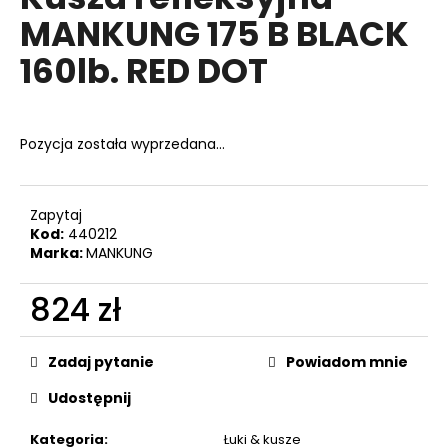
wynosi
MANKUNG 175 B BLACK
0,0
na
160lb. RED DOT
5
SZUKAJ
gwiazdek.
Pozycja została wyprzedana…
P
o
l
Zapytaj
e
Kod:
440212
c
Marka:
MANKUNG
a
m
824 zł
y
Cena
jednostkowa:
Zadaj pytanie
Powiadom mnie
NABOJE
GAZOWE
Udostępnij
DO
REWOLWERÓW
Kategoria
:
Łuki & kusze
PV