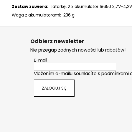
Zestaw zawiera:
Latarkę, 2 x akumulator 18650 3,7V-4,2V
Waga z akumulatorami: 236 g
S
t
Odbierz newsletter
o
Nie przegap żadnych nowości lub rabatów!
p
k
E-mail
a
Vložením e-mailu souhlasíte s
podmínkami o
ZALOGUJ SIĘ