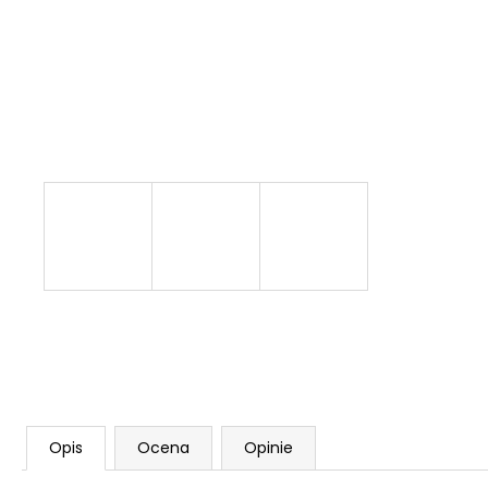
NABOJE HUKOWE FIOCCHI 8MM
96 zł
Opis
Ocena
Opinie