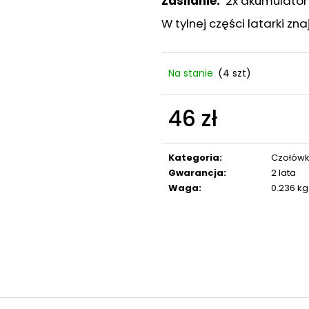
Zasilanie:
2x akumulator 
NABOJE GAZOWE DO REWOLWERÓW
STRZAŁA KARBON
PV 9 MM ŁEZKA
24 zł
W tylnej części latarki z
63 zł
Na stanie
(4 szt)
46 zł
Cena
jednostkowa:
Kategoria
:
Czołówk
Gwarancja
:
2 lata
Waga
:
0.236 kg