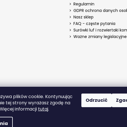
Regulamin
GDPR ochrona danych os
Nasz sklep
FAQ - częste pytania
Surówki luf i rozwiertaki k
Ważne zmiany legislacyjne 
używa plików cookie. Kontynuując
Odrzucić
Zga
ie tej strony wyrażasz zgodę na
 Więcej informacji
tutaj
.
strzeżone.
nia