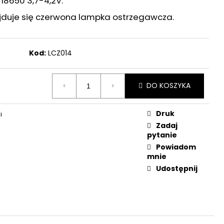
18650 3,7-4,2V.
OWA 16" - 1 SZT.
najduje się czerwona lampka ostrzegawcza.
Kod:
LCZ014
DO KOSZYKA
Druk
i
Zadaj
pytanie
Powiadom
mnie
Udostępnij