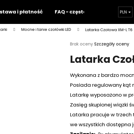
stawa i płatność
FAQ - częste pytania
Nasz 
PLN
tarki
Mocne i tanie czołówki LED
Latarka Czołowa XM-L T6
Czego szukasz?
Średnia
Brak oceny
Szczegóły oceny
ocena
Latarka Czo
produktu
SZUKAJ
wynosi
0,0
na
Wykonana z bardzo mocn
5
Polecamy
gwiazdek.
Posiada regulowany kąt na
Latarkę wyposażono w pr
Zasięg skupionej wiązki 
Latarka pracuje w trzech 
we wszystkich dostępna j