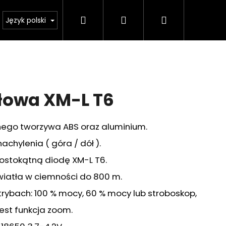
Szukaj
Zaloguj
Koszyk
sklep
Ważne zmiany legislacyjne od 1 stycznia 20
Język polski
się
łowa XM-L T6
ego tworzywa ABS oraz aluminium.
chylenia ( góra / dół ).
ostokątną diodę XM-L T6.
światła w ciemności do 800 m.
trybach: 100 % mocy, 60 % mocy lub stroboskop,
Następne
est funkcja zoom.