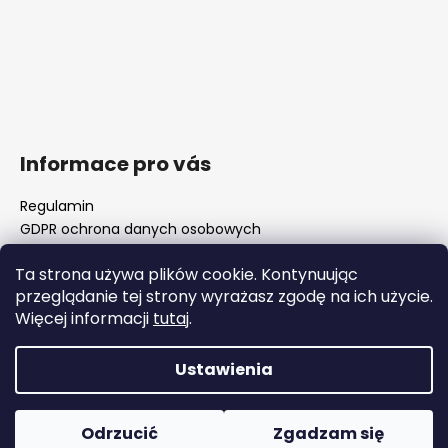
Informace pro vás
Regulamin
GDPR ochrona danych osobowych
Nasz sklep
Ta strona używa plików cookie. Kontynuując
FAQ - częste pytania
przeglądanie tej strony wyrażasz zgodę na ich użycie.
Surówki luf i rozwiertaki komorowe
Więcej informacji
tutaj
.
Ważne zmiany legislacyjne od 1 stycznia 2026 r.
Ustawienia
Opracował Shoptet
Copyright 2026
WOJOCZEK
. Wszystkie prawa
Odrzucić
Zgadzam się
zastrzeżone.