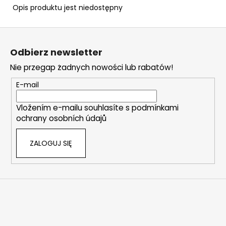
6MM
Opis produktu jest niedostępny
FLOBERT
ME
S
KRÓTKIE100KS
t
103
Odbierz newsletter
zł
o
Nie przegap żadnych nowości lub rabatów!
p
k
E-mail
a
Vložením e-mailu souhlasíte s
podmínkami
ochrany osobních údajů
ZALOGUJ SIĘ