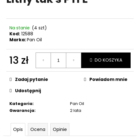
wynosi
0,0
na
5
SZUKAJ
gwiazdek.
Na stanie
(4 szt)
Kod:
12588
Marka:
Pan Oil
P
13 zł
o
DO KOSZYKA
l
Cena
e
jednostkowa:
c
Zadaj pytanie
Powiadom mnie
a
Udostępnij
m
y
Kategoria
:
Pan Oil
Gwarancja
:
2 lata
NABOJE
SELLIER
&
Opis
Ocena
Opinie
BELLOT
CAL.