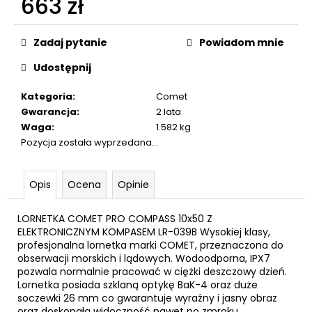
663 zł
6MM
FLOBERT
Cena
ME
jednostkowa:
Zadaj pytanie
Powiadom mnie
KRÓTKIE100KS
103
Udostępnij
zł
Kategoria
:
Comet
Gwarancja
:
2 lata
Waga
:
1.582 kg
Pozycja została wyprzedana…
Opis
Ocena
Opinie
LORNETKA COMET PRO COMPASS 10x50 Z
ELEKTRONICZNYM KOMPASEM LR-039B Wysokiej klasy,
profesjonalna lornetka marki COMET, przeznaczona do
obserwacji morskich i lądowych. Wodoodporna, IPX7
pozwala normalnie pracować w ciężki deszczowy dzień.
Lornetka posiada szklaną optykę BaK-4 oraz duże
soczewki 26 mm co gwarantuje wyraźny i jasny obraz
oraz doskonałą widoczność nawet po zmroku.