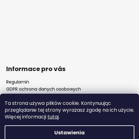
Informace pro vás
Regulamin
GDPR ochrona danych osobowych
Nasz sklep
Ta strona używa plików cookie. Kontynuując
FAQ - częste pytania
przeglądanie tej strony wyrażasz zgodę na ich użycie.
Surówki luf i rozwiertaki komorowe
Więcej informacji
tutaj
.
Ważne zmiany legislacyjne od 1 stycznia 2026 r.
Ustawienia
Opracował Shoptet