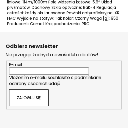
liniowe: 114m/1000m Pole widzenia kątowe: 5,6° Układ
pryzmatów: Dachowy Szkło optyczne: BaK-4 Regulacja
ostrości: każdy okular osobno Powłoki antyrefleksyjne: XR
FMC Wyjście na statyw: Tak Kolor: Czarny Waga [g]: 950
Producent: Comet Kraj pochodzenia: PRC
S
t
Odbierz newsletter
o
Nie przegap żadnych nowości lub rabatów!
p
k
E-mail
a
Vložením e-mailu souhlasíte s
podmínkami
ochrany osobních údajů
ZALOGUJ SIĘ