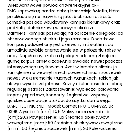
Wielowarstwowe powłoki antyrefleksyjne XR-
FMC zapewniają bardzo dobrą transmisję światła, która
przekłada się na najwyższą jakość obrazu i ostrość.
Lornetka posiada wbudowany kompas kierunkowy oraz
podziałkę dalmierzową w prawym okularze.
Dalmierz i kompas pozwalają na obliczenie odległości do
obserwowanego obiektu i jego rozmiaru. Dodatkowo
kompas podświetlany jest czerwonym światłem, co
umożliwia szybkie orientowanie się w położeniu także w
nocy. Napełniony azotem i pokryty odporną zbrojoną
gumą korpus lornetki zapewnia trwałość nawet podczas
intensywnego użytkowania. Azot w lornetce eliminuje
zamglenie na wewnętrznych powierzchniach soczewek
nawet w ekstremalnie trudnych warunkach, takich jak
ulewy i wysoka wilgotność. Każdy okular posiada osobną
regulację ostrości. Zastosowanie: wycieczki, polowania,
imprezy sportowe, koncerty, żeglarstwo, wyprawy
górskie, obserwacje ptaków, do użytku domowego.
DANE TECHNICZNE: Model: Comet PRO COMPASS LR-
039B Wysokość [cm]: 14,6 Maksymalna szerokość
[cm]: 20,3 Powiększenie: 10x Średnica obiektywów
wewnętrzna [mm]: 50 Średnica obiektywów zewnętrzna
[mm]: 60 Średnica soczewek [mm]: 26 Pole widzenia