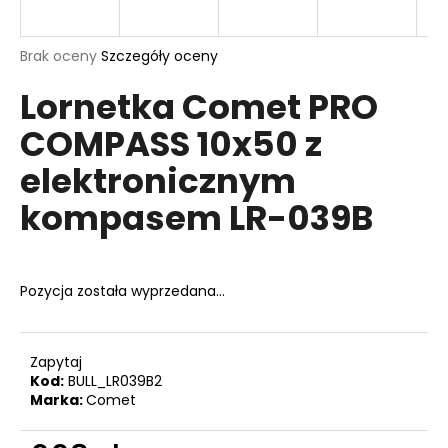
Średnia
Brak oceny
Szczegóły oceny
ocena
SZUKAJ
Lornetka Comet PRO
produktu
wynosi
COMPASS 10x50 z
0,0
na
P
elektronicznym
5
o
gwiazdek.
l
kompasem LR-039B
e
c
a
Pozycja została wyprzedana…
m
y
Zapytaj
NABOJE
Kod:
BULL_LR039B2
SELLIER
Marka:
Comet
&
BELLOT
CAL.