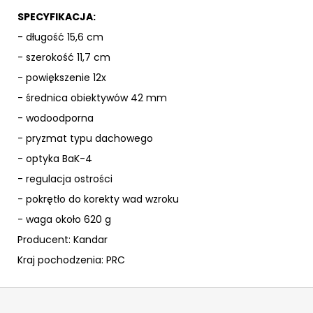
SPECYFIKACJA:
- długość 15,6 cm
- szerokość 11,7 cm
- powiększenie 12x
- średnica obiektywów 42 mm
- wodoodporna
- pryzmat typu dachowego
- optyka BaK-4
- regulacja ostrości
- pokrętło do korekty wad wzroku
- waga około 620 g
Producent: Kandar
Kraj pochodzenia: PRC
S