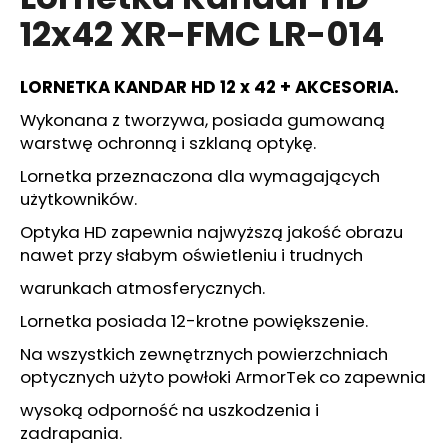
wynosi
12x42 XR-FMC LR-014
0,0
na
5
SZUKAJ
gwiazdek.
LORNETKA KANDAR HD 12 x 42 + AKCESORIA.
Wykonana z tworzywa, posiada gumowaną
warstwę ochronną i szklaną optykę.
P
Lornetka przeznaczona dla wymagających
o
użytkowników.
l
e
Optyka HD zapewnia najwyższą jakość obrazu
c
nawet przy słabym oświetleniu i trudnych
a
warunkach atmosferycznych.
m
y
Lornetka posiada 12-krotne powiększenie.
Na wszystkich zewnętrznych powierzchniach
ADAPTER
optycznych użyto powłoki ArmorTek co zapewnia
LOV
wysoką odporność na uszkodzenia i
21
NA
zadrapania.
CO2