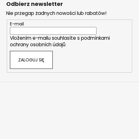
t
Odbierz newsletter
o
Nie przegap żadnych nowości lub rabatów!
p
k
E-mail
a
Vložením e-mailu souhlasíte s
podmínkami
ochrany osobních údajů
ZALOGUJ SIĘ