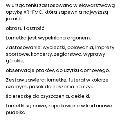
KAPSUŁY
W urządzeniu zastosowano wielowarstwową
12G
optykę XR-FMC, która zapewnia najwyższą
67
jakość
zł
obrazu i ostrość.
Lornetka jest wypełniona argonem.
Zastosowanie: wycieczki, polowania, imprezy
sportowe, koncerty, żeglarstwo, wyprawy
górskie,
obserwacje ptaków, do użytku domowego.
Zestaw zawiera: lornetkę, futerał w kolorze
czarnym, pasek do noszenia na szyi,
ściereczkę do czyszczenia, dekielki.
Lornetki są nowe, zapakowane w kartonowe
pudełka.