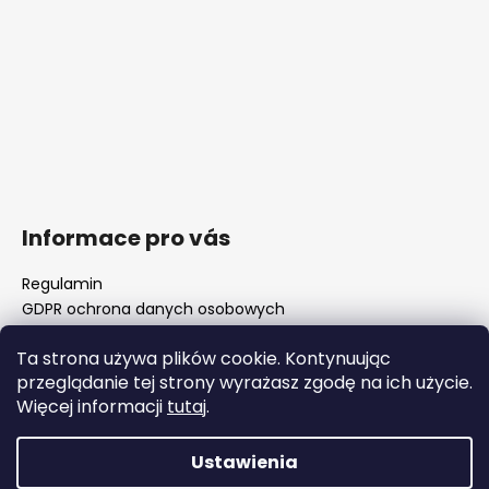
Informace pro vás
Regulamin
GDPR ochrona danych osobowych
Nasz sklep
Ta strona używa plików cookie. Kontynuując
FAQ - częste pytania
przeglądanie tej strony wyrażasz zgodę na ich użycie.
Surówki luf i rozwiertaki komorowe
Więcej informacji
tutaj
.
Ważne zmiany legislacyjne od 1 stycznia 2026 r.
Ustawienia
Opracował Shoptet