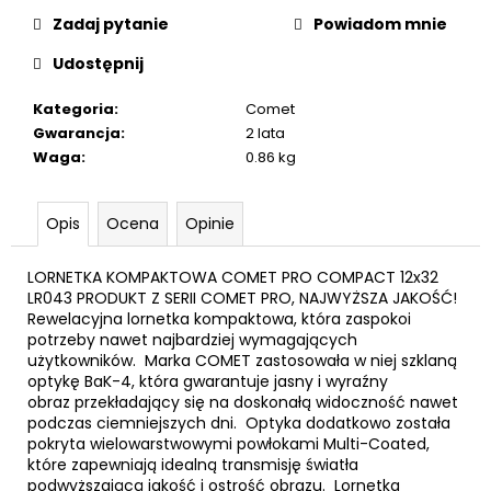
KAPSUŁY
Zadaj pytanie
Powiadom mnie
12G
67
Udostępnij
zł
Kategoria
:
Comet
Gwarancja
:
2 lata
Waga
:
0.86 kg
Opis
Ocena
Opinie
LORNETKA KOMPAKTOWA COMET PRO COMPACT 12x32
LR043 PRODUKT Z SERII COMET PRO, NAJWYŻSZA JAKOŚĆ!
Rewelacyjna lornetka kompaktowa, która zaspokoi
potrzeby nawet najbardziej wymagających
użytkowników. Marka COMET zastosowała w niej szklaną
optykę BaK-4, która gwarantuje jasny i wyraźny
obraz przekładający się na doskonałą widoczność nawet
podczas ciemniejszych dni. Optyka dodatkowo została
pokryta wielowarstwowymi powłokami Multi-Coated,
które zapewniają idealną transmisję światła
podwyższającą jakość i ostrość obrazu. Lornetka