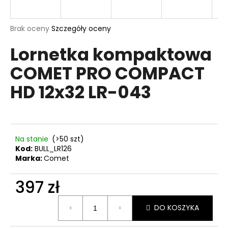
Średnia
Brak oceny
Szczegóły oceny
ocena
SZUKAJ
Lornetka kompaktowa
produktu
wynosi
COMET PRO COMPACT
0,0
na
P
HD 12x32 LR-043
5
o
gwiazdek.
l
e
c
a
Na stanie
(>50 szt)
m
Kod:
BULL_LR126
Marka:
Comet
y
397 zł
ADAPTER
LOV
Cena
DO KOSZYKA
21
jednostkowa:
NA
CO2