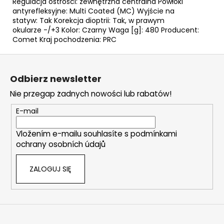
Regulacja ostrości: zewnętrzna centralna Powłoki
antyrefleksyjne: Multi Coated (MC) Wyjście na
statyw: Tak Korekcja dioptrii: Tak, w prawym
okularze -/+3 Kolor: Czarny Waga [g]: 480 Producent:
Comet Kraj pochodzenia: PRC
S
t
Odbierz newsletter
o
Nie przegap żadnych nowości lub rabatów!
p
k
E-mail
a
Vložením e-mailu souhlasíte s
podmínkami
ochrany osobních údajů
ZALOGUJ SIĘ