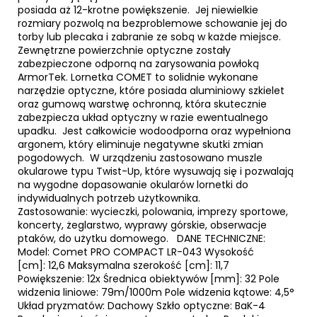
posiada aż 12-krotne powiększenie. Jej niewielkie
rozmiary pozwolą na bezproblemowe schowanie jej do
torby lub plecaka i zabranie ze sobą w każde miejsce.
Zewnętrzne powierzchnie optyczne zostały
zabezpieczone odporną na zarysowania powłoką
ArmorTek. Lornetka COMET to solidnie wykonane
narzędzie optyczne, które posiada aluminiowy szkielet
oraz gumową warstwę ochronną, która skutecznie
zabezpiecza układ optyczny w razie ewentualnego
upadku. Jest całkowicie wodoodporna oraz wypełniona
argonem, który eliminuje negatywne skutki zmian
pogodowych. W urządzeniu zastosowano muszle
okularowe typu Twist-Up, które wysuwają się i pozwalają
na wygodne dopasowanie okularów lornetki do
indywidualnych potrzeb użytkownika.
Zastosowanie: wycieczki, polowania, imprezy sportowe,
koncerty, żeglarstwo, wyprawy górskie, obserwacje
ptaków, do użytku domowego. DANE TECHNICZNE:
Model: Comet PRO COMPACT LR-043 Wysokość
[cm]: 12,6 Maksymalna szerokość [cm]: 11,7
Powiększenie: 12x Średnica obiektywów [mm]: 32 Pole
widzenia liniowe: 79m/1000m Pole widzenia kątowe: 4,5°
Układ pryzmatów: Dachowy Szkło optyczne: BaK-4