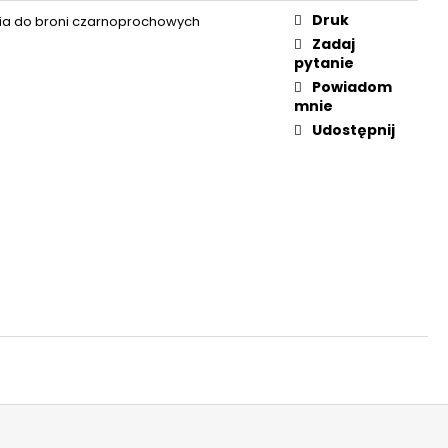
WE DO REWOLWERÓW
Druk
ia do broni czarnoprochowych
Zadaj
pytanie
Powiadom
mnie
Udostępnij