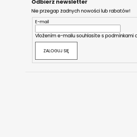
Odbierz newsletter
o
Nie przegap żadnych nowości lub rabatów!
p
k
E-mail
a
Vložením e-mailu souhlasíte s
podmínkami o
ZALOGUJ SIĘ