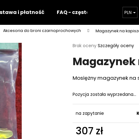
stawa i płatność
FAQ - częste pytania
Nasz 
PLN
Akcesoria do broni czarnoprochowych
Magazynek na kapisz
Czego szukasz?
Średnia
Brak oceny
Szczegóły oceny
ocena
Magazynek 
produktu
SZUKAJ
wynosi
0,0
na
Mosiężny magazynek na s
5
Polecamy
gwiazdek.
Pozycja została wyprzedana…
na zapytanie
307 zł
Cena