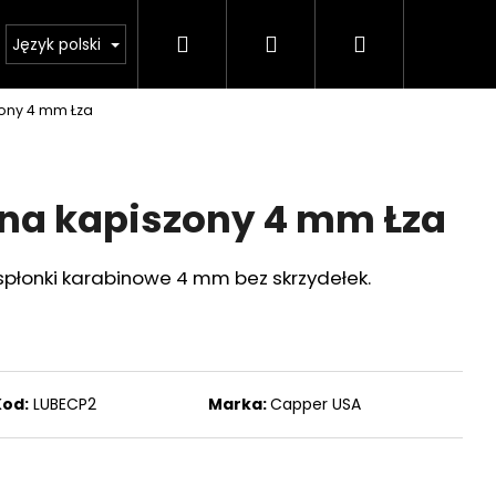
Szukaj
Zaloguj
Koszyk
sklep
Ważne zmiany legislacyjne od 1 stycznia 20
Język polski
ony 4 mm Łza
się
na kapiszony 4 mm Łza
płonki karabinowe 4 mm bez skrzydełek.
Kod:
LUBECP2
Marka:
Capper USA
Następne