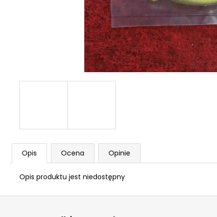
NABOJE HUKOWE FIOCCHI 8MM
96 zł
Opis
Ocena
Opinie
Opis produktu jest niedostępny
S
t