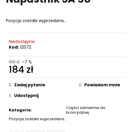
wynosi
0,0
na
5
Pozycja została wyprzedana…
SZUKAJ
gwiazdek.
Niedostępne
P
Kod:
12072
o
l
199 zł
–7 %
184 zł
e
c
Cena
a
jednostkowa:
Zadaj pytanie
Powiadom mnie
m
y
Udostępnij
Części zamienne do
Kategoria
:
FLOBERT
broni palnej
NÁBOJE
Pozycja została wyprzedana…
ŠPIČATÉ
SELLIER&BELLOT,
6