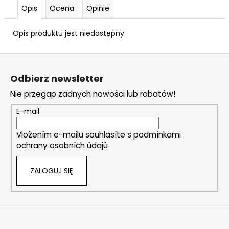
MM
Opis
Ocena
Opinie
111
zł
Opis produktu jest niedostępny
S
t
Odbierz newsletter
o
Nie przegap żadnych nowości lub rabatów!
p
k
E-mail
a
Vložením e-mailu souhlasíte s
podmínkami
ochrany osobních údajů
ZALOGUJ SIĘ