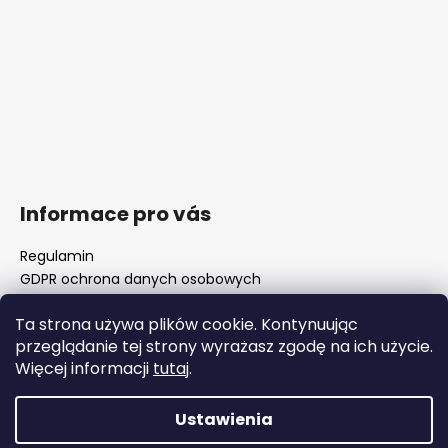
Informace pro vás
Regulamin
GDPR ochrona danych osobowych
Nasz sklep
Ta strona używa plików cookie. Kontynuując
FAQ - częste pytania
przeglądanie tej strony wyrażasz zgodę na ich użycie.
Surówki luf i rozwiertaki komorowe
Więcej informacji
tutaj
.
Ważne zmiany legislacyjne od 1 stycznia 2026 r.
Ustawienia
Opracował Shoptet