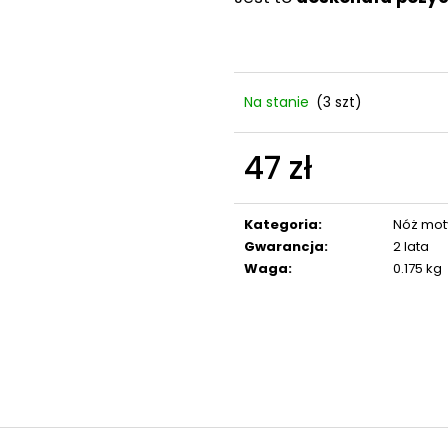
Na stanie
(3 szt)
47 zł
Cena
jednostkowa:
Kategoria
:
Nóż mot
Gwarancja
:
2 lata
Waga
:
0.175 kg