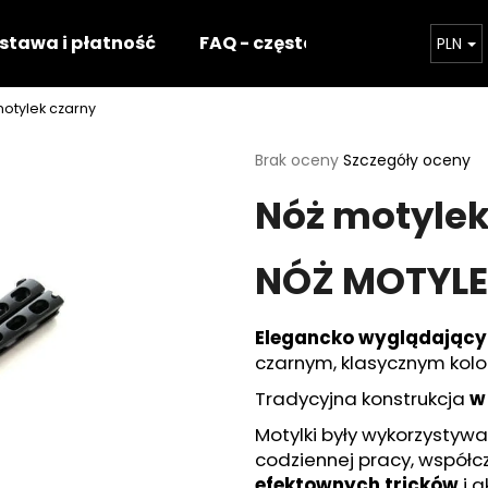
stawa i płatność
FAQ - częste pytania
Nasz 
PLN
otylek czarny
Czego szukasz?
Średnia
Brak oceny
Szczegóły oceny
ocena
Nóż motylek
produktu
SZUKAJ
wynosi
0,0
na
NÓŻ MOTYL
5
Polecamy
gwiazdek.
Elegancko wyglądający
czarnym, klasycznym kolo
Tradycyjna konstrukcja
w 
Motylki były wykorzystywa
codziennej pracy, współc
efektownych tricków
i a