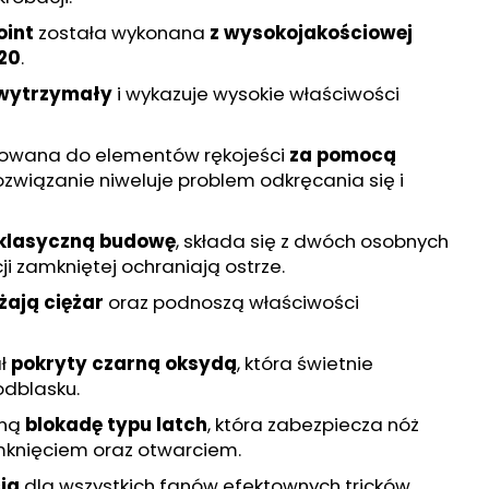
WE DO REWOLWERÓW
oint
została wykonana
z wysokojakościowej
420
.
wytrzymały
i wykazuje wysokie właściwości
cowana do elementów rękojeści
za pomocą
rozwiązanie niweluje problem odkręcania się i
 klasyczną budowę
, składa się z dwóch osobnych
i zamkniętej ochraniają ostrze.
żają ciężar
oraz podnoszą właściwości
ał
pokryty czarną oksydą
, która świetnie
odblasku.
zną
blokadę typu latch
, która zabezpiecza nóż
knięciem oraz otwarciem.
ja
dla wszystkich fanów efektownych tricków.