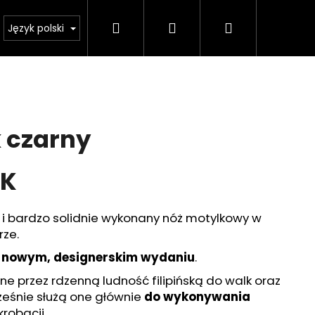
Szukaj
Zaloguj
Koszyk
sklep
Ważne zmiany legislacyjne od 1 stycznia 20
Język polski
się
 czarny
EK
i bardzo solidnie wykonany nóż motylkowy w
rze.
nowym, designerskim wydaniu
.
Następne
ne przez rdzenną ludność filipińską do walk oraz
ześnie służą one głównie
do wykonywania
krobacji.