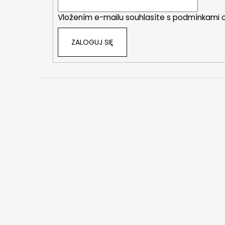
a
Vložením e-mailu souhlasíte s
podmínkami o
ZALOGUJ SIĘ