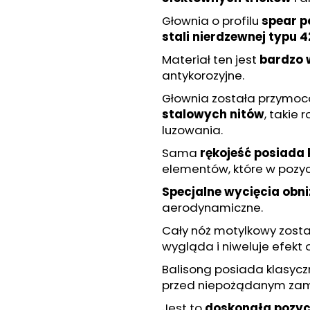
FLOBERT NÁBOJE ŠPIČATÉ
NABOJE GAZO
SELLIER&BELLOT, 6 MM
PV 9 MM ŁEZKA
Głownia o profilu
spear p
111 zł
63 zł
stali nierdzewnej typu 
Materiał ten jest
bardzo 
antykorozyjne.
Głownia została przymo
stalowych nitów
, takie 
luzowania.
Sama
rękojeść posiada
elementów, które w pozycj
Specjalne wycięcia obni
aerodynamiczne.
Cały nóż motylkowy zost
wygląda i niweluje efekt 
Balisong posiada klasyc
przed niepożądanym zam
Jest to
doskonała pozyc