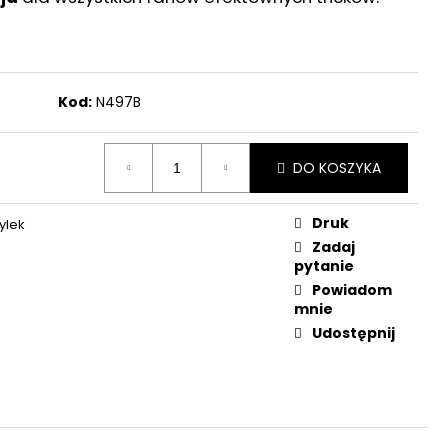
Kod:
N497B
DO KOSZYKA
Druk
ylek
Zadaj
pytanie
Powiadom
mnie
Udostępnij