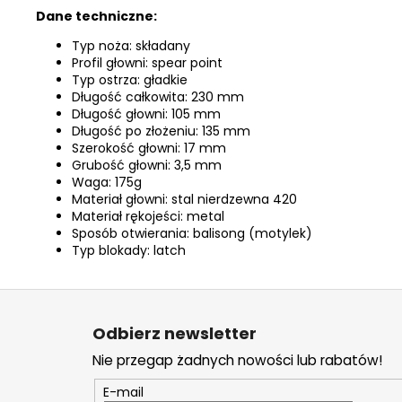
Dane techniczne:
Typ noża: składany
Profil głowni: spear point
Typ ostrza: gładkie
Długość całkowita: 230 mm
Długość głowni: 105 mm
Długość po złożeniu: 135 mm
Szerokość głowni: 17 mm
Grubość głowni: 3,5 mm
Waga: 175g
Materiał głowni: stal nierdzewna 420
Materiał rękojeści: metal
Sposób otwierania: balisong (motylek)
Typ blokady: latch
S
t
Odbierz newsletter
o
Nie przegap żadnych nowości lub rabatów!
p
k
E-mail