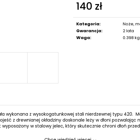
NABOJE GAZOWE DO REWOLWERÓW
STRZAŁA KARBON
140 zł
PV 9 MM ŁEZKA
24 zł
Cena
63 zł
jednostkowa:
Kategoria
:
Noże, ma
Gwarancja
:
2 lata
Waga
:
0.398 kg
tała wykonana z wysokogatunkowej stali nierdzewnej typu 420. Ma
ojeść z drewnianej okładziny doskonale leży w dłoni pozwalają
st wyposażony w stalowy jelec, który skutecznie chroni dłoń pr
Chcę wiedzieć więcej