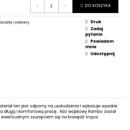
OWA 16" - 1 SZT.
DO KOSZYKA
Druk
czety i siekiery
Zadaj
pytanie
Powiadom
mnie
Udostępnij
teriał ten jest odporny na uszkodzenia i wykazuje wysokie
c na długą i komfortową pracę. Nóż wojskowy Rambo został
zed ewentualnym zsunięciem się na krawędź tnąca.