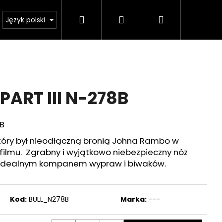
Szukaj
Zaloguj
Koszyk
sklep
Ważne zmiany legislacyjne od 1 stycznia 20
Język polski
się
ART III N-278B
8B
który był nieodłączną bronią Johna Rambo w
 filmu. Zgrabny i wyjątkowo niebezpieczny nóż
ie idealnym kompanem wypraw i biwaków.
Następne
Kod:
BULL_N278B
Marka:
---