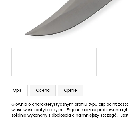
NABOJE HUKOWE FIOCCHI 8MM
96 zł
Opis
Ocena
Opinie
Głownia o charakterystycznym profilu typu clip point zos
właściwości antykorozyjne. Ergonomicznie profilowana ręk
solidnie wykonany z dbałością o najmniejszy szczegół. Je