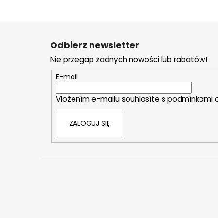
S
t
Odbierz newsletter
o
Nie przegap żadnych nowości lub rabatów!
p
k
E-mail
a
Vložením e-mailu souhlasíte s
podmínkami o
ZALOGUJ SIĘ