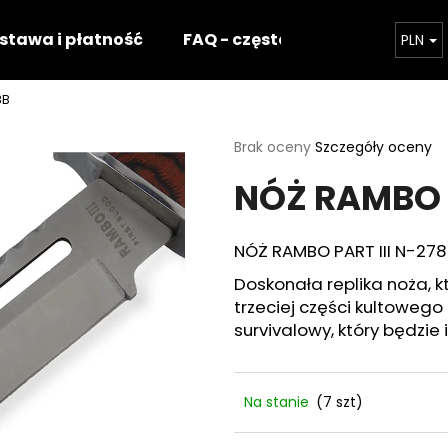
stawa i płatność
FAQ - częste pytania
Nasz 
PLN
8B
Czego szukasz?
Średnia
Brak oceny
Szczegóły oceny
ocena
NÓŻ RAMBO P
produktu
SZUKAJ
wynosi
0,0
na
NÓŻ RAMBO PART III N-27
5
Polecamy
gwiazdek.
Doskonała replika noża, 
trzeciej części kultowego
survivalowy, który będz
Na stanie
(7 szt)