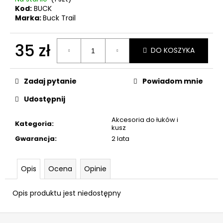
-
Kod:
BUCK
100
Marka:
Buck Trail
SZT.
77
35 zł
zł
DO KOSZYKA
Cena
jednostkowa:
Zadaj pytanie
Powiadom mnie
Udostępnij
Akcesoria do łuków i
Kategoria
:
kusz
Gwarancja
:
2 lata
Opis
Ocena
Opinie
Opis produktu jest niedostępny
S