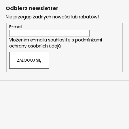
t
Odbierz newsletter
o
Nie przegap żadnych nowości lub rabatów!
p
k
E-mail
a
Vložením e-mailu souhlasíte s
podmínkami
ochrany osobních údajů
ZALOGUJ SIĘ