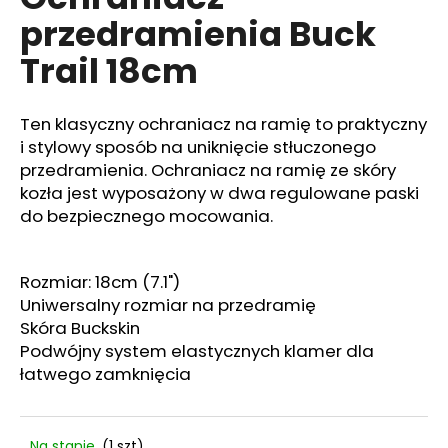
wynosi
przedramienia Buck
0,0
na
Trail 18cm
5
SZUKAJ
gwiazdek.
Ten klasyczny ochraniacz na ramię to praktyczny
i stylowy sposób na uniknięcie stłuczonego
P
przedramienia. Ochraniacz na ramię ze skóry
o
kozła jest wyposażony w dwa regulowane paski
l
do bezpiecznego mocowania.
e
c
a
Rozmiar: 18cm (7.1")
m
Uniwersalny rozmiar na przedramię
y
Skóra Buckskin
Podwójny system elastycznych klamer dla
łatwego zamknięcia
KAPISZONY
SELLIER
&
BELLOT
4.0
Na stanie
(1 szt)