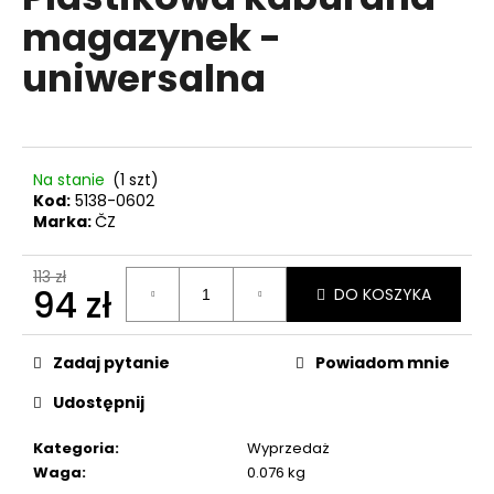
wynosi
magazynek -
0,0
na
uniwersalna
5
SZUKAJ
gwiazdek.
P
Na stanie
(1 szt)
o
Kod:
5138-0602
Marka:
ČZ
l
e
c
113 zł
94 zł
DO KOSZYKA
a
m
Cena
y
jednostkowa:
Zadaj pytanie
Powiadom mnie
Udostępnij
NABOJE
GAZOWE
Kategoria
:
Wyprzedaż
DO
REWOLWERÓW
Waga
:
0.076 kg
PV