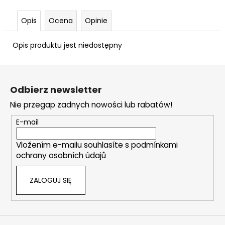
9
MM
Opis
Ocena
Opinie
ŁEZKA
63
zł
Opis produktu jest niedostępny
S
t
Odbierz newsletter
o
Nie przegap żadnych nowości lub rabatów!
p
k
E-mail
a
Vložením e-mailu souhlasíte s
podmínkami
ochrany osobních údajů
ZALOGUJ SIĘ