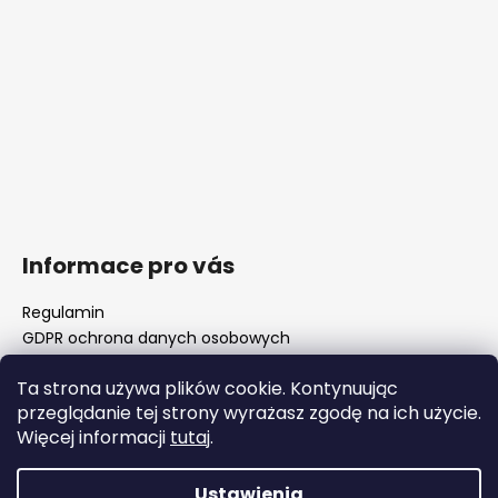
Informace pro vás
Regulamin
GDPR ochrona danych osobowych
Nasz sklep
Ta strona używa plików cookie. Kontynuując
FAQ - częste pytania
przeglądanie tej strony wyrażasz zgodę na ich użycie.
Surówki luf i rozwiertaki komorowe
Więcej informacji
tutaj
.
Ważne zmiany legislacyjne od 1 stycznia 2026 r.
Ustawienia