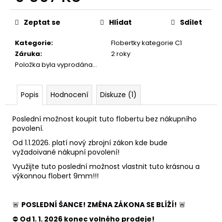
č
Měrná
u
cena:
j
Zeptat se
Hlídat
Sdílet
e
Kategorie
:
Flobertky kategorie C1
m
Záruka
:
2 roky
e
Položka byla vyprodána…
STARTOVACÍ
NÁBOJE
Popis
Hodnocení
Diskuze (1)
FIOCCHI
9MM
Poslední možnost koupit tuto flobertu bez nákupního
500
povolení.
Kč
Od 1.1.2026. platí nový zbrojní zákon kde bude
vyžadoivané nákupní povolení!
Využijte tuto poslední možnost vlastnit tuto krásnou a
výkonnou flobert 9mm!!!
🚨
POSLEDNÍ ŠANCE! ZMĚNA ZÁKONA SE BLÍŽÍ!
🚨
⛔
Od 1. 1. 2026 konec volného prodeje!