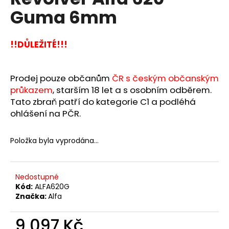
je
a
Guma 6mm
0,0
z
j
5
í
hvězdiček.
!!DŮLEŽITÉ!!!
t
?
Prodej pouze občanům
ČR s českým občanským
průkazem
, starším 18 let a s osobním odběrem.
Tato zbraň patří do kategorie C1 a podléhá
ohlášení na PČR.
HLEDAT
Položka byla vyprodána…
D
o
Nedostupné
p
Kód:
ALFA620G
o
Značka:
Alfa
r
u
9 097 Kč