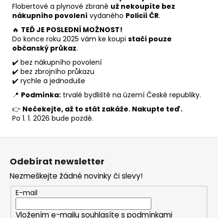
Flobertové a plynové zbraně
už nekoupíte bez
nákupního povolení
vydaného
Policií ČR
.
🔥
TEĎ JE POSLEDNÍ MOŽNOST!
Do konce roku 2025 vám ke koupi
stačí pouze
občanský průkaz
.
✔️ bez nákupního povolení
✔️ bez zbrojního průkazu
✔️ rychle a jednoduše
📍
Podmínka:
trvalé bydliště na území České republiky.
👉
Nečekejte, až to stát zakáže. Nakupte teď.
Po 1. 1. 2026 bude pozdě.
Z
á
Odebírat newsletter
p
Nezmeškejte žádné novinky či slevy!
a
t
E-mail
í
Vložením e-mailu souhlasíte s
podmínkami