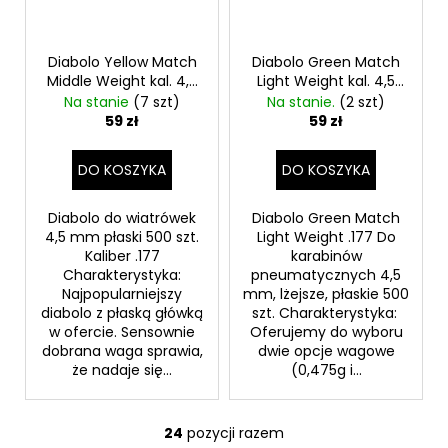
Diabolo Yellow Match
Diabolo Green Match
Middle Weight kal. 4,5
Light Weight kal. 4,5
mm . 177
mm
Na stanie
(7 szt)
Na stanie.
(2 szt)
59 zł
59 zł
DO KOSZYKA
DO KOSZYKA
Diabolo do wiatrówek
Diabolo Green Match
4,5 mm płaski 500 szt.
Light Weight .177 Do
Kaliber .177
karabinów
Charakterystyka:
pneumatycznych 4,5
Najpopularniejszy
mm, lżejsze, płaskie 500
diabolo z płaską główką
szt. Charakterystyka:
w ofercie. Sensownie
Oferujemy do wyboru
dobrana waga sprawia,
dwie opcje wagowe
że nadaje się...
(0,475g i...
24
pozycji razem
K