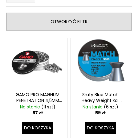
t
SZT.
o
24
w
zł
OTWORZYĆ FILTR
a
n
L
i
i
e
s
p
t
r
a
o
p
d
r
u
o
GAMO PRO MAGNUM
Sruty Blue Match
k
PENETRATION 4,5MM
Heavy Weight kal.
d
t
750KS
4,5mm
Na stanie
(11 szt)
Na stanie
(6 szt)
u
ó
57 zł
59 zł
k
w
t
DO KOSZYKA
DO KOSZYKA
ó