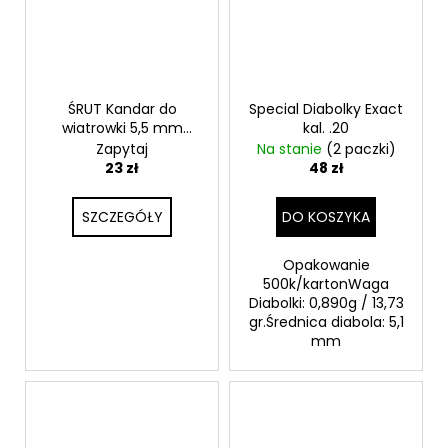
ŚRUT Kandar do
Special Diabolky Exact
wiatrowki 5,5 mm
kal. .20
250szt - spiczasty
Zapytaj
Na stanie
(2 paczki)
23 zł
48 zł
SZCZEGÓŁY
DO KOSZYKA
Opakowanie
500k/kartonWaga
Diabolki: 0,890g / 13,73
gr.Średnica diabola: 5,1
mm