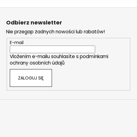
o
S
n
t
t
Odbierz newsletter
r
o
o
Nie przegap żadnych nowości lub rabatów!
p
l
k
E-mail
k
a
i
Vložením e-mailu souhlasíte s
podmínkami
l
ochrany osobních údajů
i
s
ZALOGUJ SIĘ
t
y