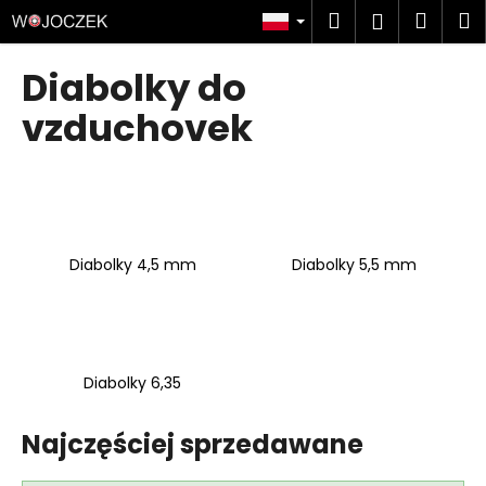
K
Przejść
Szukaj
Kosz
M
Zaloguj
do
o
treści
Z
Z
się
s
Diabolky do
powrotem
powrotem
z
C
vzduchovek
y
z
k
e
g
o
s
Diabolky 4,5 mm
Diabolky 5,5 mm
z
u
k
a
Diabolky 6,35
s
z
Najczęściej sprzedawane
?