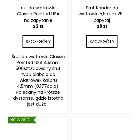
rut do wiatrówki
Srut Kandar do
Classic Pointed USA
wiatrówki 5,5 mm 250
4.5mm 500szt
szt. - okrągłe
na zapytanie
Zapytaj
(grzybek)
23 zł
28 zł
SZCZEGÓŁY
SZCZEGÓŁY
Śrut do wiatrówki Classic
Pointed USA 4.5mm
500szt.Ołowiany śrut
typu diabolo do
wiatrówek kalibru
4.5mm (0.177cala).
Polecany na krótsze
dystanse, gdzie istotna
jest duża...
NOWOŚĆ