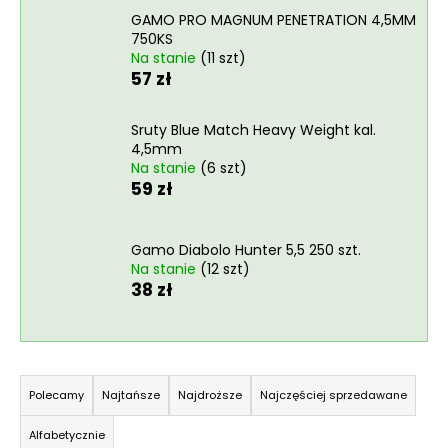
GAMO PRO MAGNUM PENETRATION 4,5MM
750KS
Na stanie
(11 szt)
SZUKAJ
57 zł
Sruty Blue Match Heavy Weight kal.
4,5mm
P
Na stanie
(6 szt)
o
59 zł
l
e
c
Gamo Diabolo Hunter 5,5 250 szt.
Na stanie
(12 szt)
a
38 zł
m
y
S
STRZAŁA
KARBONOWA
o
Polecamy
Najtańsze
Najdroższe
Najczęściej sprzedawane
16"
r
-
Alfabetycznie
1