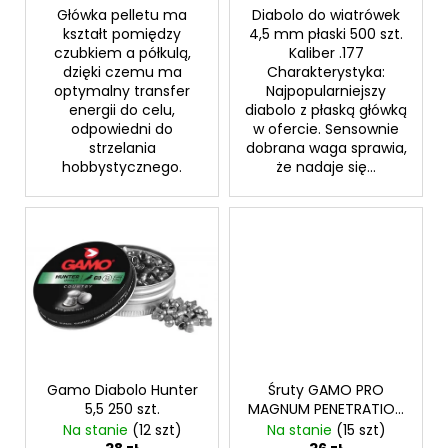
w
Główka pelletu ma
Diabolo do wiatrówek
kształt pomiędzy
4,5 mm płaski 500 szt.
czubkiem a półkulą,
Kaliber .177
dzięki czemu ma
Charakterystyka:
optymalny transfer
Najpopularniejszy
energii do celu,
diabolo z płaską główką
odpowiedni do
w ofercie. Sensownie
strzelania
dobrana waga sprawia,
hobbystycznego.
że nadaje się...
Gamo Diabolo Hunter
Śruty GAMO PRO
5,5 250 szt.
MAGNUM PENETRATION
4,5MM 500 szt.
Na stanie
(12 szt)
Na stanie
(15 szt)