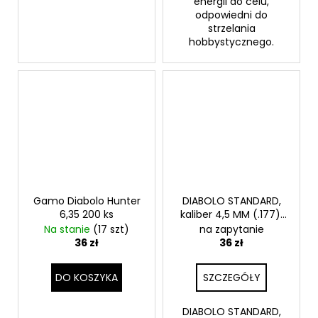
energii do celu,
odpowiedni do
strzelania
hobbystycznego.
Gamo Diabolo Hunter
DIABOLO STANDARD,
6,35 200 ks
kaliber 4,5 MM (.177),
500 KS, Kovohutě
Na stanie
(17 szt)
na zapytanie
Příbram
36 zł
36 zł
DO KOSZYKA
SZCZEGÓŁY
DIABOLO STANDARD,