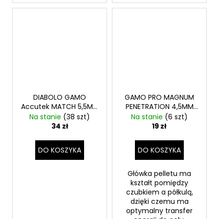
DIABOLO GAMO
GAMO PRO MAGNUM
Accutek MATCH 5,5MM
PENETRATION 4,5MM
250 szt.
250 szt.
Na stanie
(38 szt)
Na stanie
(6 szt)
34 zł
19 zł
DO KOSZYKA
DO KOSZYKA
Główka pelletu ma
kształt pomiędzy
czubkiem a półkulą,
dzięki czemu ma
optymalny transfer