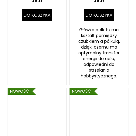
38 zł
36 zł
DO KOSZYKA
DO KOSZYKA
Główka pelletu ma
kształt pomiędzy
czubkiem a półkulą,
dzięki czemu ma
optymalny transfer
energii do celu,
odpowiedni do
strzelania
hobbystycznego.
NOWOŚĆ
NOWOŚĆ