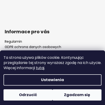
Informace pro vás
Regulamin
GDPR ochrona danych osobowych
Nasz sklep
Ta strona używa plików cookie. Kontynuując
FAQ - częste pytania
przeglądanie tej strony wyrażasz zgodę na ich użycie.
Surówki luf i rozwiertaki komorowe
Więcej informacji
tutaj
.
Ważne zmiany legislacyjne od 1 stycznia 2026 r.
Ustawienia
Opracował Shoptet
Copyright 2026
WOJOCZEK
. Wszystkie prawa
Odrzucić
Zgadzam się
zastrzeżone.