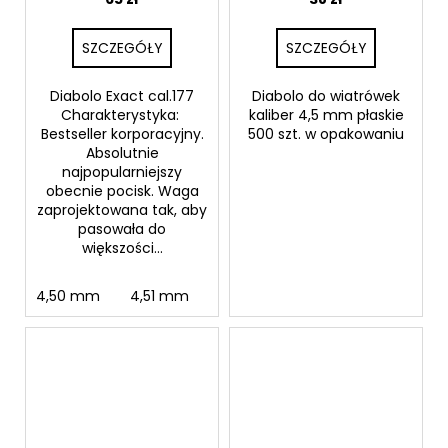
SZCZEGÓŁY
SZCZEGÓŁY
Diabolo Exact cal.177
Diabolo do wiatrówek
Charakterystyka:
kaliber 4,5 mm płaskie
Bestseller korporacyjny.
500 szt. w opakowaniu
Absolutnie
najpopularniejszy
obecnie pocisk. Waga
zaprojektowana tak, aby
pasowała do
większości...
4,50 mm
4,51 mm
4,52 mm