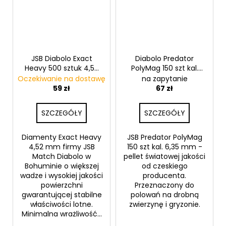
JSB Diabolo Exact
Diabolo Predator
Heavy 500 sztuk 4,52
PolyMag 150 szt kal.
mm
6,35 mm
Oczekiwanie na dostawę
na zapytanie
59 zł
67 zł
SZCZEGÓŁY
SZCZEGÓŁY
Diamenty Exact Heavy
JSB Predator PolyMag
4,52 mm firmy JSB
150 szt kal. 6,35 mm -
Match Diabolo w
pellet światowej jakości
Bohuminie o większej
od czeskiego
wadze i wysokiej jakości
producenta.
powierzchni
Przeznaczony do
gwarantującej stabilne
polowań na drobną
właściwości lotne.
zwierzynę i gryzonie.
Minimalna wrażliwość...