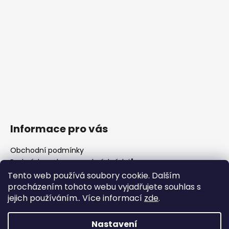
Informace pro vás
Obchodní podmínky
Podmínky ochrany osobních údajů
Fotogalerie
Tento web používá soubory cookie. Dalším
FAQ - časté dotazy
procházením tohoto webu vyjadřujete souhlas s
Polotovary hlavní
jejich používáním.. Více informací
zde
.
Důležité legislativní změny od 1. 1. 2026
Nastavení