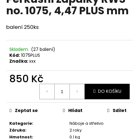
je
a
no. 1075, 4,47 PLUS mm
0,0
z
j
5
í
hvězdiček.
balení 250ks
t
?
Skladem.
(27 balení)
Kód:
1075PLUS
Značka:
xxx
HLEDAT
850 Kč
Měrná
DO KOŠÍKU
cena:
D
o
Zeptat se
Hlídat
Sdílet
p
o
Kategorie
:
Náboje a střelivo
r
Záruka
:
2 roky
u
Hmotnost
:
0.1 kg