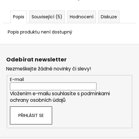
č
u
j
Popis
Související (5)
Hodnocení
Diskuze
e
m
Popis produktu není dostupný
e
Z
PERKUSNÍ
á
ZÁPALKY
Odebírat newsletter
p
SELLIER
Nezmeškejte žádné novinky či slevy!
&
a
BELLOT
t
4.0
E-mail
-
í
100
Vložením e-mailu souhlasíte s
podmínkami
KS
ochrany osobních údajů
400
Kč
PŘIHLÁSIT SE