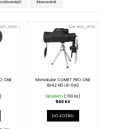
O KUŠÍ 16" - 1 KS
rodávanější
Abecedně
BULL_LR133
Kód:
BULL_LR132
O ONE
Monokular COMET PRO ONE
8x42 HD LR-040
)
Skladem
(>50 ks)
940 Kč
DO KOŠÍKU