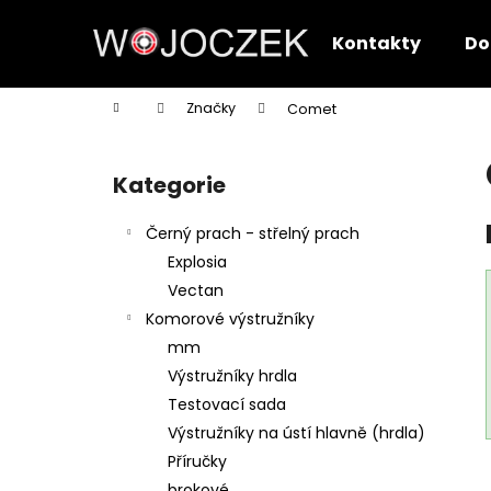
K
Přejít
na
o
Kontakty
Do
obsah
Zpět
Zpět
š
do
do
í
Domů
Značky
Comet
k
obchodu
obchodu
P
o
Kategorie
Přeskočit
s
kategorie
t
Černý prach - střelný prach
r
Explosia
a
Vectan
n
Komorové výstružníky
n
mm
í
Výstružníky hrdla
p
Testovací sada
a
Výstružníky na ústí hlavně (hrdla)
n
Příručky
e
brokové