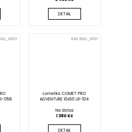
DETAIL
BULL_LR122
Kód:
BULL_LR121
PRO
Lornetka COMET PRO
R-058
ADVENTURE 10x50 LR-104
Na dotaz
1 380 Kč
DETAIL