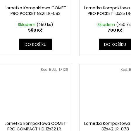
Lornetka Kompaktowa COMET
Lornetka Kompaktow
PRO POCKET 8x21 LR-083
PRO POCKET 10x25 L
Skladem
(>50 ks)
Skladem
(>50 ks
560 Kč
700 Kč
DO KOŠÍKU
DO KOŠÍKU
Kód:
BULL_LR126
Kód:
B
Lornetka kompaktowa COMET
Lornetka Kompaktow
PRO COMPACT HD 12x32 LR-
32x42 LR-078