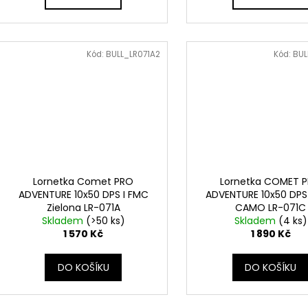
Kód:
BULL_LR071A2
Kód:
BUL
Lornetka Comet PRO
Lornetka COMET 
ADVENTURE 10x50 DPS I FMC
ADVENTURE 10x50 DPS
Zielona LR-071A
CAMO LR-071C
Skladem
(>50 ks)
Skladem
(4 ks)
1 570 Kč
1 890 Kč
DO KOŠÍKU
DO KOŠÍKU