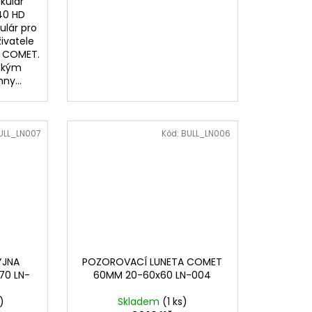
kulár
40 HD
ulár pro
ivatele
 COMET.
ickým
ny...
ULL_LN007
Kód:
BULL_LN006
YJNA
POZOROVACÍ LUNETA COMET
70 LN-
60MM 20-60x60 LN-004
)
Skladem
(1 ks)