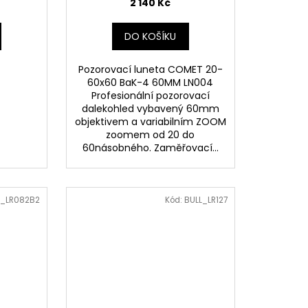
2 140 Kč
DO KOŠÍKU
Pozorovací luneta COMET 20-
60x60 BaK-4 60MM LN004
Profesionální pozorovací
dalekohled vybavený 60mm
objektivem a variabilním ZOOM
zoomem od 20 do
60násobného. Zaměřovací...
L_LR082B2
Kód:
BULL_LR127