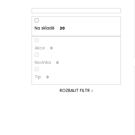
Na skladě
20
Akce
0
Novinka
0
Tip
0
ROZBALIT FILTR