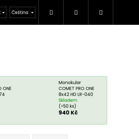
Hledat
Přihlášení
Nákupní
rie
Důležité legislativní změny od 1. 1. 2026
K
Čeština
košík
Monokular
O ONE
COMET PRO ONE
074
8x42 HD LR-040
Skladem
(>50 ks)
940 Kč
Následující