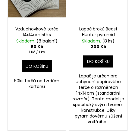
Vzduchovkové terče
Lapač broků Beast
14x14cm 50ks
Hunter pyramid
Skladem.
(8 balení)
Skladem.
(8 ks)
50 Kč
300 Kč
Měrná
1 Kč / 1 ks
cena:
DO KOŠÍKU
DO KOŠÍKU
Lapač je určen pro
50ks terčů na tvrdém
uchycení papírového
kartonu
terče o rozměrech
14x14cm (standardní
rozměr). Tento model je
specifický svým tvarem
konstrukce. Díky
pyramidovému zúžení
vnitřního...