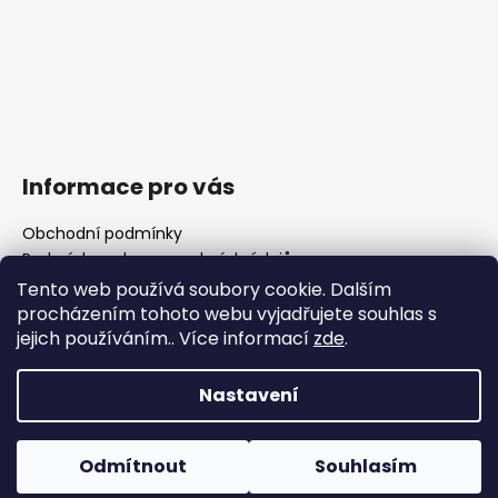
Informace pro vás
Obchodní podmínky
Podmínky ochrany osobních údajů
Fotogalerie
Tento web používá soubory cookie. Dalším
FAQ - časté dotazy
procházením tohoto webu vyjadřujete souhlas s
Polotovary hlavní
jejich používáním.. Více informací
zde
.
Důležité legislativní změny od 1. 1. 2026
Nastavení
Vytvořil Shoptet
Odmítnout
Souhlasím
Copyright 2026
WOJOCZEK
. Všechna práva vyhrazena.