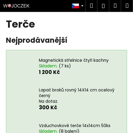
K
Přejít
Hledat
Náku
M
Přihlášen
na
o
obsah
Zpět
Zpět
košík
š
Terče
í
C
k
Nejprodávanější
o
p
o
Magnetická střelnice čtyři kachny
t
Skladem.
(7 ks)
ř
1 200 Kč
e
b
Lapač broků rovný 14X14 cm ocelový
u
černý
j
Na dotaz.
300 Kč
e
t
e
Vzduchovkové terče 14x14cm 50ks
n
Skladem.
(8 balení)