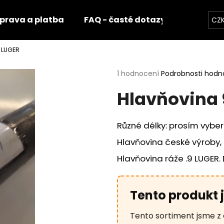
prava a platba
FAQ - časté dotazy
Fotogale
CZ
 LUGER
Co potřebujete najít?
Průměrné
1 hodnocení
Podrobnosti hodn
hodnocení
Hlavňovina 
produktu
HLEDAT
je
5,0
z
Různé délky: prosím vybe
5
Doporučujeme
hvězdiček.
Hlavňovina české výroby, 
Hlavňovina ráže .9 LUGER
Tento produkt 
Tento sortiment jsme z 