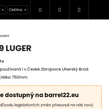
Hledat
Přihlášení
Nákupní
rie
Důležité legislativní změny od 1. 1. 2026
K
Čeština
košík
ocení
9 LUGER
rte
používaná i v České Zbrojovce Uherský Brod.
. Délka 750mm.
je dostupný na barrel22.eu
Následující
důvodu legislativních změn přesunuli na náš nový