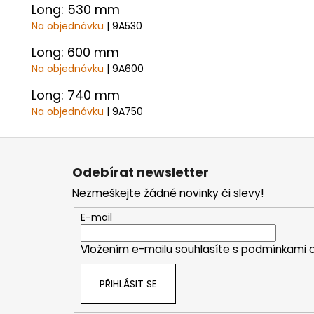
Long: 530 mm
Na objednávku
| 9A530
Long: 600 mm
Na objednávku
| 9A600
Long: 740 mm
Na objednávku
| 9A750
Z
á
Odebírat newsletter
p
Nezmeškejte žádné novinky či slevy!
a
t
E-mail
í
Vložením e-mailu souhlasíte s
podmínkami o
PŘIHLÁSIT SE