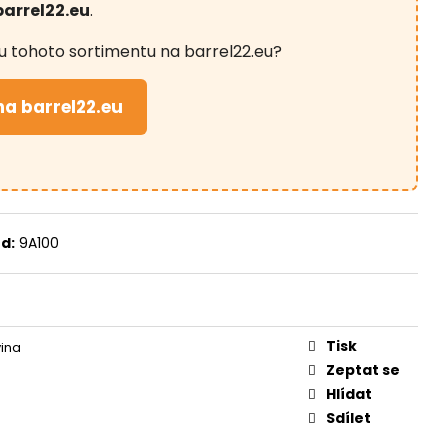
O KUŠÍ 16" - 1 KS
barrel22.eu
.
u tohoto sortimentu na barrel22.eu?
na barrel22.eu
d:
9A100
Tisk
ina
Zeptat se
Hlídat
Sdílet