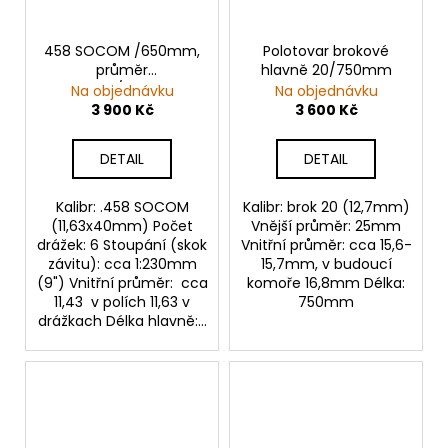
458 SOCOM /650mm,
Polotovar brokové
průměr
hlavně 20/750mm
30mm./6drážek
Na objednávku
Na objednávku
3 900 Kč
3 600 Kč
DETAIL
DETAIL
Kalibr: .458 SOCOM
Kalibr: brok 20 (12,7mm)
(11,63x40mm) Počet
Vnější průměr: 25mm
drážek: 6 Stoupání (skok
Vnitřní průměr: cca 15,6-
závitu): cca 1:230mm
15,7mm, v budoucí
(9") Vnitřní průměr: cca
komoře 16,8mm Délka:
11,43 v polích 11,63 v
750mm
drážkach Délka hlavně:...