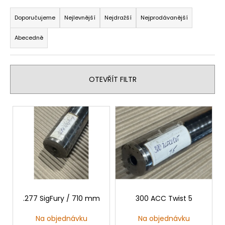
Ř
a
Doporučujeme
Nejlevnější
Nejdražší
Nejprodávanější
z
Abecedně
e
n
í
OTEVŘÍT FILTR
p
r
V
o
ý
d
p
u
i
k
s
t
p
ů
r
o
.277 SigFury / 710 mm
300 ACC Twist 5
d
Na objednávku
Na objednávku