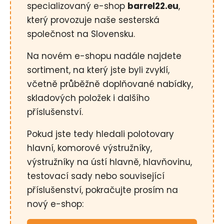
specializovaný e-shop
barrel22.eu
,
a
který provozuje naše sesterská
j
společnost na Slovensku.
í
t
Na novém e-shopu nadále najdete
?
sortiment, na který jste byli zvyklí,
včetně průběžně doplňované nabídky,
skladových položek i dalšího
příslušenství.
HLEDAT
Pokud jste tedy hledali polotovary
hlavní, komorové výstružníky,
D
výstružníky na ústí hlavně, hlavňovinu,
o
testovací sady nebo související
p
příslušenství, pokračujte prosím na
o
r
nový e-shop:
u