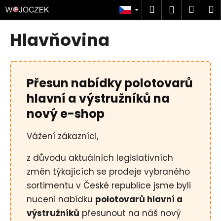
K
Přejít
Hledat
Náku
M
Přihlášen
na
o
obsah
Zpět
Zpět
košík
š
Hlavňovina
í
C
k
o
p
Přesun nabídky polotovarů
o
hlavní a výstružníků na
t
nový e-shop
ř
e
Vážení zákazníci,
b
u
z důvodu aktuálních legislativních
j
změn týkajících se prodeje vybraného
e
sortimentu v České republice jsme byli
t
nuceni nabídku
polotovarů hlavní a
e
výstružníků
přesunout na náš nový
n