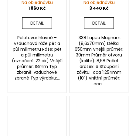
drážek!
Na objednávku
Na objednávku
1 860 Kč
3 440 Kč
DETAIL
DETAIL
Polotovar hlavně –
.338 Lapua Magnum
vzduchová ráže pět a
(8,6x70mm) Délka:
půl milimetru Ráže: pět
650mm Vnější průměr:
a půl milimetru
30mm Průměr otvoru
(označení .22 air) Vnější
(kalibr): 8,58 Počet
průměr: 18mm Typ
drážek: 6 Stoupání
zbraně: vzduchové
závitu: cca 1:254mm
zbraně Typ výrobku:...
(10") Vnitřní průměr:
cca...