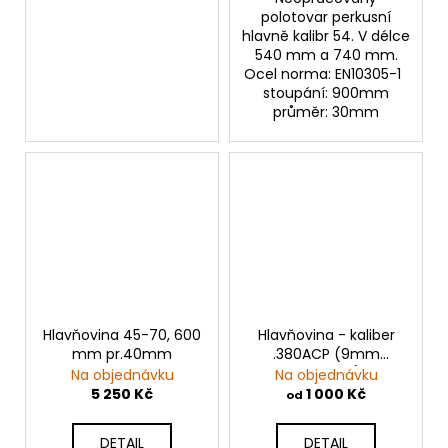
polotovar perkusní
hlavně kalibr 54. V délce
540 mm a 740 mm.
Ocel norma: EN10305-1
stoupání: 900mm
průměr: 30mm
Hlavňovina 45-70, 600
Hlavňovina - kaliber
mm pr.40mm
.380ACP (9mm
Browning)
Na objednávku
Na objednávku
5 250 Kč
1 000 Kč
od
DETAIL
DETAIL