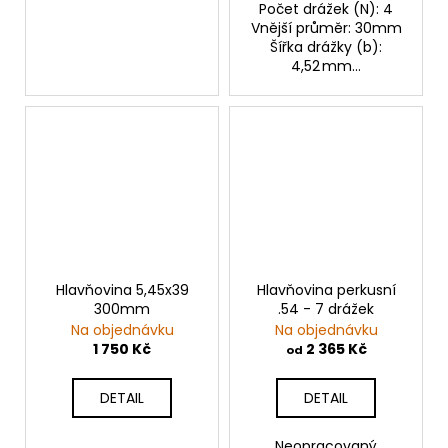
Počet drážek (N): 4
Vnější průměr: 30mm
Šířka drážky (b):
4,52 mm...
Hlavňovina 5,45x39
Hlavňovina perkusní
300mm
.54 - 7 drážek
Na objednávku
Na objednávku
1 750 Kč
2 365 Kč
od
DETAIL
DETAIL
Neopracovaný