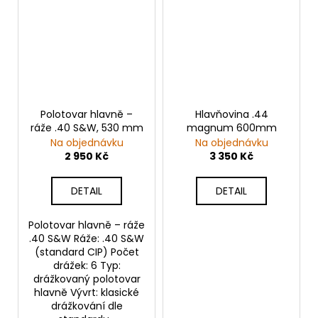
Polotovar hlavně –
Hlavňovina .44
ráže .40 S&W, 530 mm
magnum 600mm
Na objednávku
Na objednávku
2 950 Kč
3 350 Kč
DETAIL
DETAIL
Polotovar hlavně – ráže
.40 S&W Ráže: .40 S&W
(standard CIP) Počet
drážek: 6 Typ:
drážkovaný polotovar
hlavně Vývrt: klasické
drážkování dle