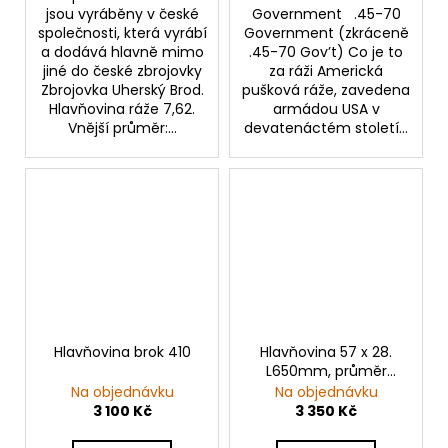
jsou vyráběny v české
Government .45-70
společnosti, která vyrábí
Government (zkráceně
a dodává hlavně mimo
.45-70 Gov’t) Co je to
jiné do české zbrojovky
za ráži Americká
Zbrojovka Uherský Brod.
pušková ráže, zavedena
Hlavňovina ráže 7,62.
armádou USA v
Vnější průměr:...
devatenáctém století...
Hlavňovina brok 410
Hlavňovina 57 x 28.
L650mm, průměr
30mm
Na objednávku
Na objednávku
3 100 Kč
3 350 Kč