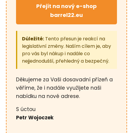
č
Přejít na nový e-shop
u
j
barrel22.eu
e
m
e
Důležité:
Tento přesun je reakcí na
legislativní změny. Naším cílem je, aby
ŠÍP
pro vás byl nákup i nadále co
KARBONOVÝ
nejjednodušší, přehledný a bezpečný.
DO
KUŠÍ
16"
-
Děkujeme za Vaši dosavadní přízeň a
1
KS
věříme, že i nadále využijete naši
125
nabídku na nové adrese.
Kč
S úctou
Petr Wojoczek