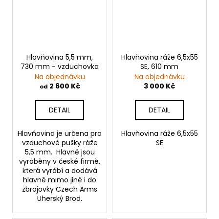
Hlavňovina 5,5 mm,
Hlavňovina ráže 6,5x55
730 mm - vzduchovka
SE, 610 mm
Na objednávku
Na objednávku
2 600 Kč
3 000 Kč
od
DETAIL
DETAIL
Hlavňovina je určena pro
Hlavňovina ráže 6,5x55
vzduchové pušky ráže
SE
5,5 mm. Hlavně jsou
vyráběny v české firmě,
která vyrábí a dodává
hlavně mimo jiné i do
zbrojovky Czech Arms
Uherský Brod.