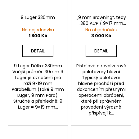
9 Luger 330mm
„9 mm Browning“, tedy
.380 ACP / 9×17 mm
Browning Court
Na objednávku
Na objednávku
550mm pruměr
1 800 Kč
3 000 Kč
40mm!!
DETAIL
DETAIL
9 Luger Délka: 330mm
Pistolové a revolverové
Vnější průměr: 30mm 9
polotovary hlavní
Luger je označení pro
Typický polotovar
ráži 9×19 mm
hlavně prochází před
Parabellum (také 9 mm
dokončením přesnými
Luger, 9 mm Para).
operacemi obrábění,
Stručně a přehledně: 9
které při správném
Luger = 9×19 mm...
provedení výrazně
přispívají k...