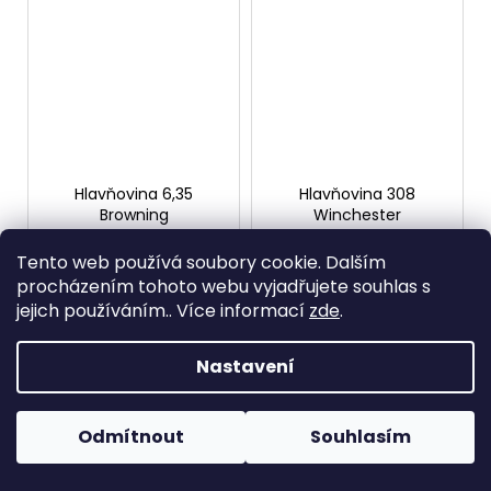
Hlavňovina 6,35
Hlavňovina 308
Browning
Winchester
Na objednávku
Na objednávku
710 Kč
2 950 Kč
Tento web používá soubory cookie. Dalším
od
od
procházením tohoto webu vyjadřujete souhlas s
jejich používáním.. Více informací
zde
.
DETAIL
DETAIL
Hlavňovina ráže .6,35
Hlavňovina ráže .308
Nastavení
Browing různé rozměry.
WINCHESTER v délce 530
mm a 600 mm
Odmítnout
Souhlasím