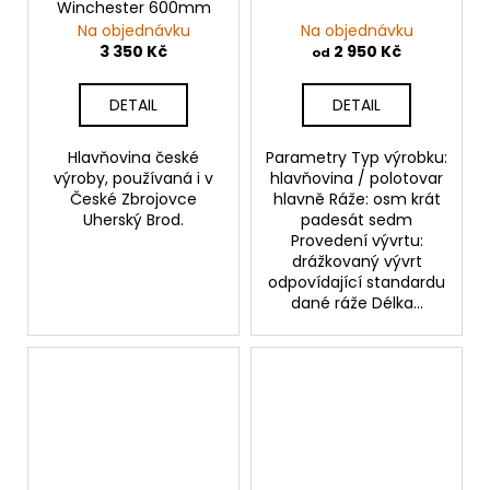
Winchester 600mm
Na objednávku
Na objednávku
3 350 Kč
2 950 Kč
od
DETAIL
DETAIL
Hlavňovina české
Parametry Typ výrobku:
výroby, používaná i v
hlavňovina / polotovar
České Zbrojovce
hlavně Ráže: osm krát
Uherský Brod.
padesát sedm
Provedení vývrtu:
drážkovaný vývrt
odpovídající standardu
dané ráže Délka...