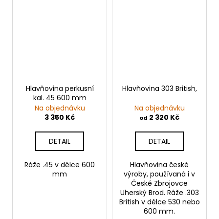
Hlavňovina perkusní
Hlavňovina 303 British,
kal. 45 600 mm
Na objednávku
Na objednávku
3 350 Kč
2 320 Kč
od
DETAIL
DETAIL
Ráže .45 v délce 600
Hlavňovina české
mm
výroby, používaná i v
České Zbrojovce
Uherský Brod. Ráže .303
British v délce 530 nebo
600 mm.