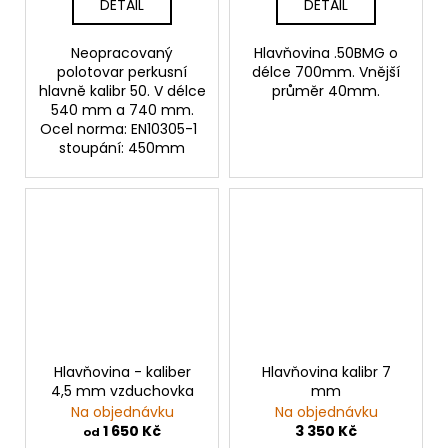
DETAIL
DETAIL
Neopracovaný
Hlavňovina .50BMG o
polotovar perkusní
délce 700mm. Vnější
hlavně kalibr 50. V délce
průměr 40mm.
540 mm a 740 mm.
Ocel norma: EN10305-1
stoupání: 450mm
Hlavňovina - kaliber
Hlavňovina kalibr 7
4,5 mm vzduchovka
mm
Na objednávku
Na objednávku
1 650 Kč
3 350 Kč
od