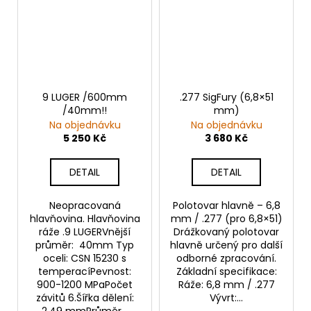
9 LUGER /600mm
.277 SigFury (6,8×51
/40mm!!
mm)
Na objednávku
Na objednávku
5 250 Kč
3 680 Kč
DETAIL
DETAIL
Neopracovaná
Polotovar hlavně – 6,8
hlavňovina. Hlavňovina
mm / .277 (pro 6,8×51)
ráže .9 LUGERVnější
Drážkovaný polotovar
průměr: 40mm Typ
hlavně určený pro další
oceli: CSN 15230 s
odborné zpracování.
temperacíPevnost:
Základní specifikace:
900-1200 MPaPočet
Ráže: 6,8 mm / .277
závitů 6.Šířka dělení:
Vývrt:...
2,49 mmPrůměr...