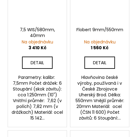
7,5 WIS/580mm,
Flobert 9mm/550mm
40mm
Na objednávku
Na objednávku
3 410 Kč
1 560 Kč
DETAIL
DETAIL
Parametry: kalibr:
Hlavňovina české
7,5mm Počet drážek: 6
výroby, používaná i v
Stoupání (skok závitu):
České Zbrojovce
cca 1:250mm (10")
Uherský Brod. Délka:
Vnitřní průměr: 7,62 (v
550mm Vnější průměr:
polích) 7,82 mm (v
20mm Materiál: ocel
drážkach) Materiál: ocel
(ČSN 11 600) Počet
15 142...
závitů: 6 Stoupání:...