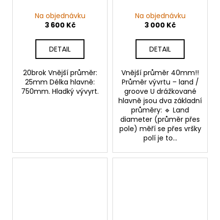
Na objednávku
Na objednávku
3 600 Kč
3 000 Kč
DETAIL
DETAIL
20brok Vnější průměr:
Vnější průměr 40mm!!
25mm Délka hlavně:
Průměr vývrtu – land /
750mm. Hladký vývyrt.
groove U drážkované
hlavně jsou dva základní
průměry: 🔹 Land
diameter (průměr přes
pole) měří se přes vršky
polí je to...