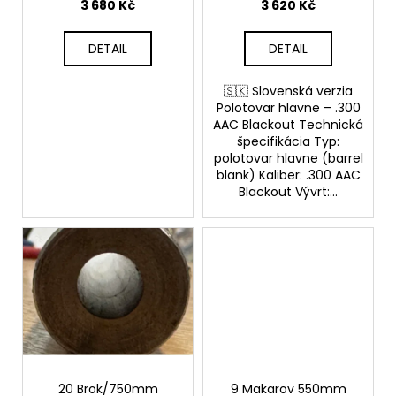
u
3 680 Kč
3 620 Kč
k
t
DETAIL
DETAIL
ů
🇸🇰 Slovenská verzia
Polotovar hlavne – .300
AAC Blackout Technická
špecifikácia Typ:
polotovar hlavne (barrel
blank) Kaliber: .300 AAC
Blackout Vývrt:...
20 Brok/750mm
9 Makarov 550mm