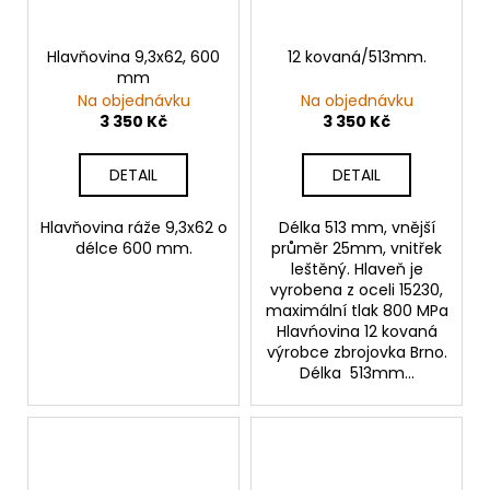
Hlavňovina 9,3x62, 600
12 kovaná/513mm.
mm
Na objednávku
Na objednávku
3 350 Kč
3 350 Kč
DETAIL
DETAIL
Hlavňovina ráže 9,3x62 o
Délka 513 mm, vnější
délce 600 mm.
průměr 25mm, vnitřek
leštěný. Hlaveň je
vyrobena z oceli 15230,
maximální tlak 800 MPa
Hlavńovina 12 kovaná
výrobce zbrojovka Brno.
Délka 513mm...