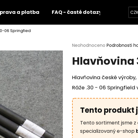
prava a platba
FAQ - časté dotazy
Fotogale
CZ
0-06 Springfied
Co potřebujete najít?
Průměrné
Neohodnoceno
Podrobnosti h
hodnocení
Hlavňovina 
produktu
HLEDAT
je
0,0
z
Hlavňovina české výroby, 
5
Doporučujeme
hvězdiček.
Ráže .30 - 06 Springfield 
Tento produkt 
Tento sortiment jsme z 
specializovaný e-shop