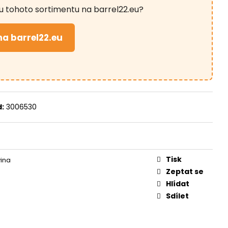
V 9MM SLZNÉ REVOLVER
u tohoto sortimentu na barrel22.eu?
na barrel22.eu
:
3006530
Tisk
ina
Zeptat se
Hlídat
Sdílet