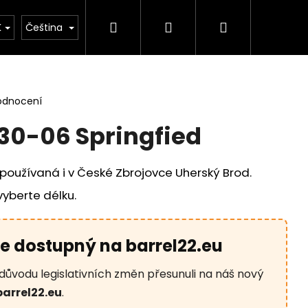
Hledat
Přihlášení
Nákupní
rie
Důležité legislativní změny od 1. 1. 2026
K
Čeština
košík
odnocení
30-06 Springfied
používaná i v České Zbrojovce Uherský Brod.
vyberte délku.
je dostupný na barrel22.eu
Následující
důvodu legislativních změn přesunuli na náš nový
barrel22.eu
.