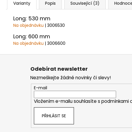
Varianty
Popis
Související (3)
Hodnoce
Long: 530 mm
Na objednávku
| 3006530
Long: 600 mm
Na objednávku
| 3006600
Z
á
Odebírat newsletter
p
Nezmeškejte žádné novinky či slevy!
a
t
E-mail
í
Vložením e-mailu souhlasíte s
podmínkami o
PŘIHLÁSIT SE