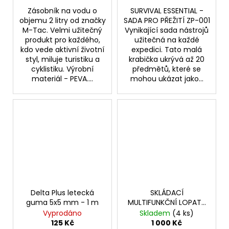
Zásobník na vodu o
SURVIVAL ESSENTIAL -
objemu 2 litry od značky
SADA PRO PŘEŽITÍ ZP-001
M-Tac. Velmi užitečný
Vynikající sada nástrojů
produkt pro každého,
užitečná na každé
kdo vede aktivní životní
expedici. Tato malá
styl, miluje turistiku a
krabička ukrývá až 20
cyklistiku. Výrobní
předmětů, které se
materiál - PEVA....
mohou ukázat jako...
Delta Plus letecká
SKLÁDACÍ
guma 5x5 mm - 1 m
MULTIFUNKČNÍ LOPATA
SP-017
Vyprodáno
Skladem
(4 ks)
125 Kč
1 000 Kč