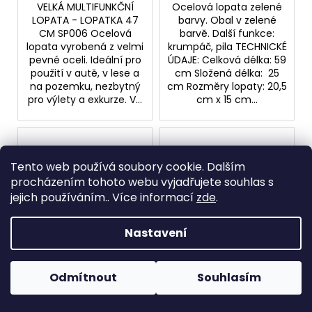
VELKÁ MULTIFUNKČNÍ
Ocelová lopata zelené
LOPATA - LOPATKA 47
barvy. Obal v zelené
CM SP006 Ocelová
barvě. Další funkce:
lopata vyrobená z velmi
krumpáč, pila TECHNICKÉ
pevné oceli. Ideální pro
ÚDAJE: Celková délka: 59
použití v autě, v lese a
cm Složená délka: 25
na pozemku, nezbytný
cm Rozměry lopaty: 20,5
pro výlety a exkurze. V...
cm x 15 cm...
Tento web používá soubory cookie. Dalším
procházením tohoto webu vyjadřujete souhlas s
jejich používáním.. Více informací
zde
.
Nastavení
Kompas COMET KP-
Profesionální prak s
008
oporou PR-001
Odmítnout
Souhlasím
Skladem
(6 ks)
Skladem.
(3 ks)
100 Kč
120 Kč