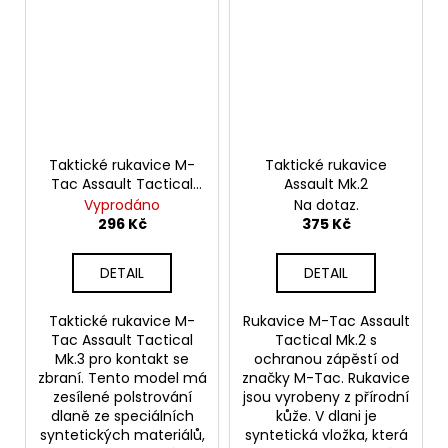
Taktické rukavice M-
Taktické rukavice
Tac Assault Tactical
Assault Mk.2
Mk.3
Vyprodáno
Na dotaz.
296 Kč
375 Kč
DETAIL
DETAIL
Taktické rukavice M-
Rukavice M-Tac Assault
Tac Assault Tactical
Tactical Mk.2 s
Mk.3 pro kontakt se
ochranou zápěstí od
zbraní. Tento model má
značky M-Tac. Rukavice
zesílené polstrování
jsou vyrobeny z přírodní
dlaně ze speciálních
kůže. V dlani je
syntetických materiálů,
syntetická vložka, která