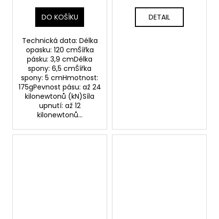
DO KOŠÍKU
DETAIL
Technická data: Délka
opasku: 120 cmŠířka
pásku: 3,9 cmDélka
spony: 6,5 cmŠířka
spony: 5 cmHmotnost:
175gPevnost pásu: až 24
kilonewtonů (kN)Síla
upnutí: až 12
kilonewtonů...