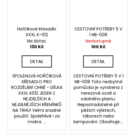
Hořčíkové křesadlo
CESTOVNÍ POTŘEBY 5 V
XXXL K-012
1 NB-008
Na dotaz.
Nedostupné
130 Kč
100 Kč
DETAIL
DETAIL
SPOLEHLIVÁ HOŘČÍKOVÁ
CESTOVNÍ POTŘEBY 5 V 1
KŘESADLO PRO
NB-008 Tato nezbytná
ROZDĚLÁNÍ OHNĚ - DÉLKA
pomůcka je vyrobena z
XXXL K012 JEDEN Z
nerezové oceli a
NEJDELŠÍCH A
odolného plastu.
NEJSILNĚJŠÍCH KŘEMÍNKŮ
Nepostradatelné při
NA TRHU! Velmi snadné
pěších výletech,
použití. Spolehlivé i za
táborech nebo
mokra. ...
kempování. Obsahuje:...