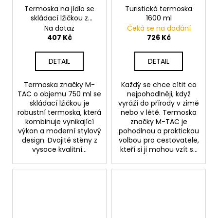
Termoska na jídlo se
Turistická termoska
skládací lžičkou z
1600 ml
nerezové oceli 750 ml
Na dotaz
Čeká se na dodání
407 Kč
726 Kč
DETAIL
DETAIL
Termoska značky M-
Každý se chce cítit co
TAC o objemu 750 ml se
nejpohodlněji, když
skládací lžičkou je
vyráží do přírody v zimě
robustní termoska, která
nebo v létě. Termoska
kombinuje vynikající
značky M-TAC je
výkon a moderní stylový
pohodlnou a praktickou
design. Dvojité stěny z
volbou pro cestovatele,
vysoce kvalitní...
kteří si ji mohou vzít s...