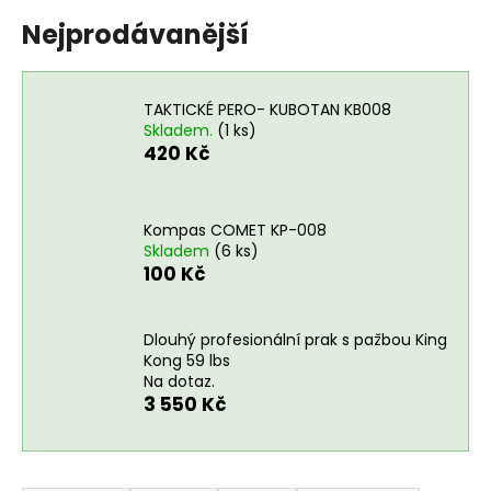
a
Nejprodávanější
j
í
t
TAKTICKÉ PERO- KUBOTAN KB008
Skladem.
(1 ks)
?
420 Kč
Kompas COMET KP-008
Skladem
(6 ks)
HLEDAT
100 Kč
Dlouhý profesionální prak s pažbou King
D
Kong 59 lbs
o
Na dotaz.
p
3 550 Kč
o
r
u
Ř