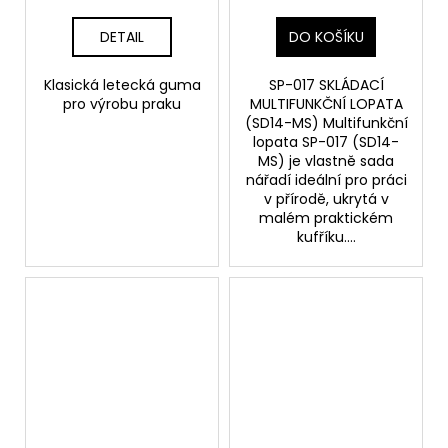
DETAIL
DO KOŠÍKU
Klasická letecká guma
SP-017 SKLÁDACÍ
pro výrobu praku
MULTIFUNKČNÍ LOPATA
(SD14-MS) Multifunkční
lopata SP-017 (SD14-
MS) je vlastně sada
nářadí ideální pro práci
v přírodě, ukrytá v
malém praktickém
kufříku....