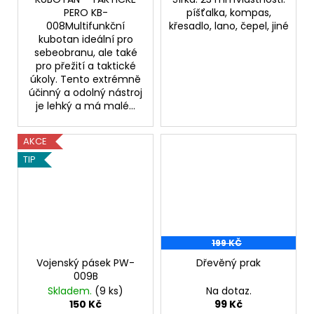
PERO KB-
píšťalka, kompas,
008Multifunkční
křesadlo, lano, čepel, jiné
kubotan ideální pro
sebeobranu, ale také
pro přežití a taktické
úkoly. Tento extrémně
účinný a odolný nástroj
je lehký a má malé...
AKCE
TIP
199 KČ
Vojenský pásek PW-
Dřevěný prak
009B
Skladem.
(9 ks)
Na dotaz.
150 Kč
99 Kč