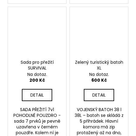
Sada pro přežití
Zelený turistický batoh
SURVIVAL
XL
Na dotaz.
Na dotaz.
200 Kč
600 Kč
DETAIL
DETAIL
SADA PŘEŽITÍ 7v1
VOJENSKÝ BATOH 38 l
POHODLNÉ POUZDRO -
38L – batoh se skládá z
sada 7 prvků je pevně
5 přihrádek. Hlavní
uzavřena v černém
komora má zip
pouzdře. Kolem ní je
protažený až na dno,