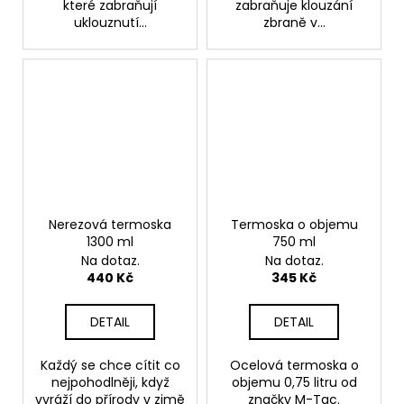
které zabraňují
zabraňuje klouzání
uklouznutí...
zbraně v...
Nerezová termoska
Termoska o objemu
1300 ml
750 ml
Na dotaz.
Na dotaz.
440 Kč
345 Kč
DETAIL
DETAIL
Každý se chce cítit co
Ocelová termoska o
nejpohodlněji, když
objemu 0,75 litru od
vyráží do přírody v zimě
značky M-Tac.