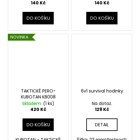
140 Kč
140 Kč
DO KOŠÍKU
DO KOŠÍKU
NOVINKA
TAKTICKÉ PERO-
6v1 survival hodinky
KUBOTAN KB008
Skladem.
(1 ks)
Na dotaz.
420 Kč
129 Kč
DO KOŠÍKU
DETAIL
KUBOTAN - TAKTICKÉ
Šířka: 23 mmVlastnosti: