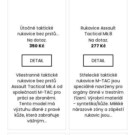
Útočné taktické
Rukavice Assault
rukavice bez prstů
Tactical Mk.8
Mk.4
Na dotaz.
Na dotaz.
350 Kč
277 Kč
DETAIL
DETAIL
Všestranné taktické
Střelecké taktické
rukavice bez prstů
rukavice M-TAC jsou
Assault Tactical Mk.4 od
speciálně navrženy pro
společnosti M-TAC pro
orgány činné v trestním
práci se zbraněmi.
řízení. Výrobní materiál
Tento model má
- syntetika/kůže. Měkké
výztuhu dlaně z pravé
nárazové zóny a zápěstí
kůže, která zabraňuje
rukavic jsou...
vážným...