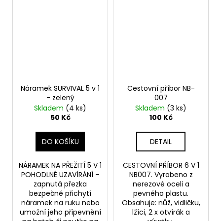
Náramek SURVIVAL 5 v 1
Cestovní příbor NB-
- zelený
007
Skladem
(4 ks)
Skladem
(3 ks)
50 Kč
100 Kč
DO KOŠÍKU
DETAIL
NÁRAMEK NA PŘEŽITÍ 5 V 1
CESTOVNÍ PŘÍBOR 6 V 1
POHODLNÉ UZAVÍRÁNÍ –
NB007. Vyrobeno z
zapnutá přezka
nerezové oceli a
bezpečně přichytí
pevného plastu.
náramek na ruku nebo
Obsahuje: nůž, vidličku,
umožní jeho připevnění
lžíci, 2 x otvírák a