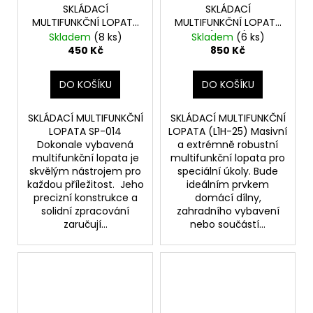
SKLÁDACÍ
SKLÁDACÍ
MULTIFUNKČNÍ LOPATA
MULTIFUNKČNÍ LOPATA
SP-014
(L1H-25)
Skladem
(8 ks)
Skladem
(6 ks)
450 Kč
850 Kč
DO KOŠÍKU
DO KOŠÍKU
SKLÁDACÍ MULTIFUNKČNÍ
SKLÁDACÍ MULTIFUNKČNÍ
LOPATA SP-014
LOPATA (L1H-25) Masivní
Dokonale vybavená
a extrémně robustní
multifunkční lopata je
multifunkční lopata pro
skvělým nástrojem pro
speciální úkoly. Bude
každou příležitost. Jeho
ideálním prvkem
precizní konstrukce a
domácí dílny,
solidní zpracování
zahradního vybavení
zaručují...
nebo součástí...