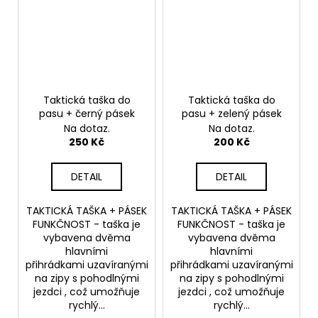
Taktická taška do
Taktická taška do
pasu + černý pásek
pasu + zelený pásek
Na dotaz.
Na dotaz.
250 Kč
200 Kč
DETAIL
DETAIL
TAKTICKÁ TAŠKA + PÁSEK
TAKTICKÁ TAŠKA + PÁSEK
FUNKČNOST - taška je
FUNKČNOST - taška je
vybavena dvěma
vybavena dvěma
hlavními
hlavními
přihrádkami uzavíranými
přihrádkami uzavíranými
na zipy s pohodlnými
na zipy s pohodlnými
jezdci , což umožňuje
jezdci , což umožňuje
rychlý...
rychlý...