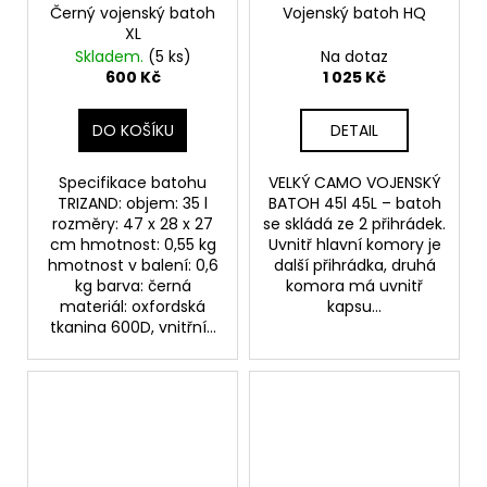
Černý vojenský batoh
Vojenský batoh HQ
XL
Skladem.
(5 ks)
Na dotaz
600 Kč
1 025 Kč
DO KOŠÍKU
DETAIL
Specifikace batohu
VELKÝ CAMO VOJENSKÝ
TRIZAND: objem: 35 l
BATOH 45l 45L – batoh
rozměry: 47 x 28 x 27
se skládá ze 2 přihrádek.
cm hmotnost: 0,55 kg
Uvnitř hlavní komory je
hmotnost v balení: 0,6
další přihrádka, druhá
kg barva: černá
komora má uvnitř
materiál: oxfordská
kapsu...
tkanina 600D, vnitřní...