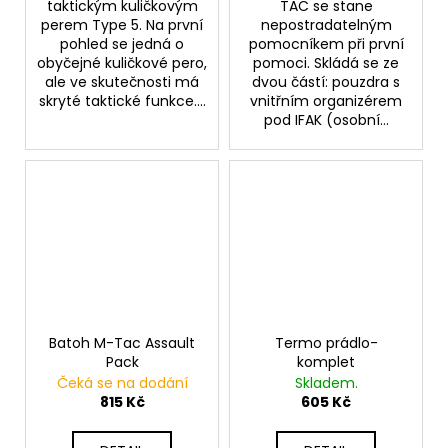
taktickým kuličkovým
TAC se stane
perem Type 5. Na první
nepostradatelným
pohled se jedná o
pomocníkem při první
obyčejné kuličkové pero,
pomoci. Skládá se ze
ale ve skutečnosti má
dvou částí: pouzdra s
skryté taktické funkce....
vnitřním organizérem
pod IFAK (osobní...
Batoh M-Tac Assault
Termo prádlo-
Pack
komplet
Čeká se na dodání
Skladem.
815 Kč
605 Kč