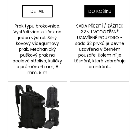
k
t
DETAIL
DO KOŠÍKU
ů
Prak typu brokovnice.
SADA PŘEŽITÍ / ZÁŽITEK
Vystřelí více kuliček na
32 v 1 VODOTĚSNÉ
jeden výstřel. Silný
UZAVŘENÉ POUZDRO -
kovový vícegumový
sada 32 prvků je pevně
prak. Mechanický
uzavřena v černém
puškový prak na
pouzdře. Kolem ní je
ocelové střelivo, kuličky
těsnění, které zabraňuje
o průměru 6 mm, 8
pronikání...
mm, 9 m