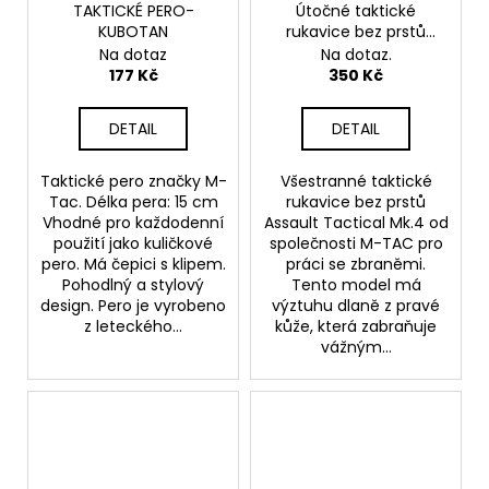
TAKTICKÉ PERO-
Útočné taktické
KUBOTAN
rukavice bez prstů
Mk.4
Na dotaz
Na dotaz.
177 Kč
350 Kč
DETAIL
DETAIL
Taktické pero značky M-
Všestranné taktické
Tac. Délka pera: 15 cm
rukavice bez prstů
Vhodné pro každodenní
Assault Tactical Mk.4 od
použití jako kuličkové
společnosti M-TAC pro
pero. Má čepici s klipem.
práci se zbraněmi.
Pohodlný a stylový
Tento model má
design. Pero je vyrobeno
výztuhu dlaně z pravé
z leteckého...
kůže, která zabraňuje
vážným...