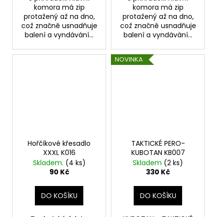
komora má zip
komora má zip
protažený až na dno,
protažený až na dno,
což značně usnadňuje
což značně usnadňuje
balení a vyndávání...
balení a vyndávání...
NOVINKA
Hořčíkové křesadlo
TAKTICKÉ PERO-
XXXL K016
KUBOTAN KB007
Skladem.
(4 ks)
Skladem
(2 ks)
90 Kč
330 Kč
DO KOŠÍKU
DO KOŠÍKU