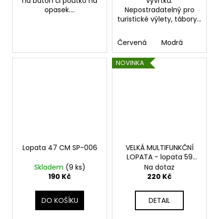
na batoh či poutko na
vývrtku.
opasek....
Nepostradatelný pro
turistické výlety, tábory...
Červená
Modrá
NOVINKA
Lopata 47 CM SP-006
VELKÁ MULTIFUNKČNÍ
LOPATA - lopata 59
cm
Skladem
(9 ks)
Na dotaz
190 Kč
220 Kč
DO KOŠÍKU
DETAIL