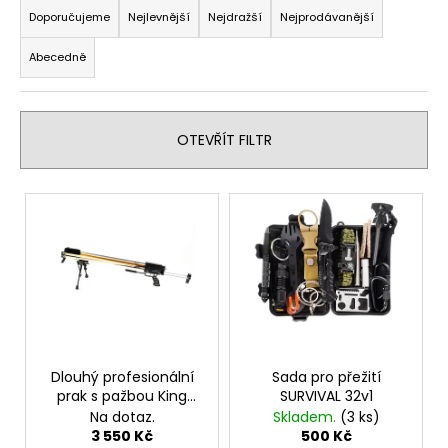
č
a
Doporučujeme
Nejlevnější
Nejdražší
Nejprodávanější
u
z
j
Abecedně
e
e
m
n
e
í
OTEVŘÍT FILTR
p
PROPICHOVAČ
r
LOV
V
o
21
ý
NA
d
CO2
p
u
12G
i
k
350
s
Kč
t
p
ů
r
o
Dlouhý profesionální
Sada pro přežití
prak s pažbou King
SURVIVAL 32v1
d
Kong 59 lbs
Na dotaz.
Skladem.
(3 ks)
u
3 550 Kč
500 Kč