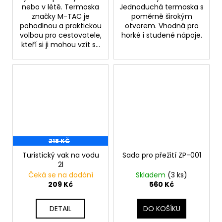
nebo v létě. Termoska
Jednoduchá termoska s
značky M-TAC je
poměrně širokým
pohodlnou a praktickou
otvorem. Vhodná pro
volbou pro cestovatele,
horké i studené nápoje.
kteří si ji mohou vzít s...
218 KČ
Turistický vak na vodu
Sada pro přežití ZP-001
2l
Čeká se na dodání
Skladem
(3 ks)
209 Kč
560 Kč
DETAIL
DO KOŠÍKU