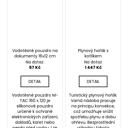
Vodotěsné pouzdro na
Plynový hořák s
dokumenty 16х12 cm
kotlíkem
Na dotaz.
Na dotaz
57 Kč
1 447 Kč
DETAIL
DETAIL
Vodotěsné pouzdro M-
Turistický plynový hořák.
TAC 160 x 120 je
Varná nádoba pracuje
silikonové pouzdro
na principu konvekce,
určené k ochraně
což umožňuje snížit
elektronických zařízení,
spotřebu plynu a dobu
dokladů, karet nebo
ohřevu. Bezprostřední
peněz před vodou. Lze
výhodou tohoto