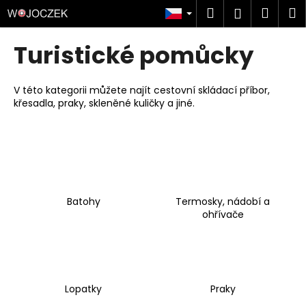
K
Přejít
Hledat
Náku
M
Přihlášen
na
o
obsah
Zpět
Zpět
košík
š
Turistické pomůcky
í
C
k
o
V této kategorii můžete najít cestovní skládací příbor,
křesadla, praky, skleněné kuličky a jiné.
p
o
t
ř
e
b
Batohy
Termosky, nádobí a
u
ohřívače
j
e
t
e
Lopatky
Praky
n