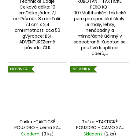
Technické údaje:
KUBOTAN - TAKTICKÉ
Celková délka: 10
PERO KB-
cmDélka jádra: 7,1
007Multifunkční taktické
cmPrůměr: 8 mmTalíř:
pero pro speciální úkoly.
7,1 cm x 2,4
Je malý, lehký,
cmHmotnost: cca 50
nenápadný a
gVýrobce: BSH
mimořádně účinný v
ADVENTUREZemě
sebeobraně. Kubotan se
původu: ČLR
používá k aplikaci
úderů,...
NOVINKA
NOVINKA
Taška -TAKTICKÉ
Taška -TAKTICKÉ
POUZDRO - černá SZ-
POUZDRO - CAMO SZ-
001
004
Skladem.
(3 ks)
Skladem.
(2 ks)