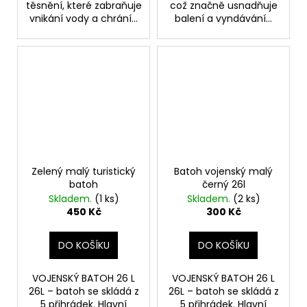
těsnění, které zabraňuje
což značně usnadňuje
vnikání vody a chrání...
balení a vyndávání...
Zelený malý turistický
Batoh vojenský malý
batoh
černý 26l
Skladem.
(1 ks)
Skladem.
(2 ks)
450 Kč
300 Kč
DO KOŠÍKU
DO KOŠÍKU
VOJENSKÝ BATOH 26 L
VOJENSKÝ BATOH 26 L
26L – batoh se skládá z
26L – batoh se skládá z
5 přihrádek. Hlavní
5 přihrádek. Hlavní