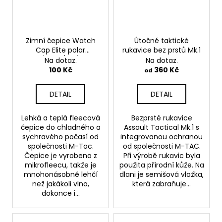
Zimní čepice Watch
Útočné taktické
Cap Elite polar
rukavice bez prstů Mk.1
(260g/m2)
Na dotaz.
Na dotaz.
100 Kč
360 Kč
od
DETAIL
DETAIL
Lehká a teplá fleecová
Bezprsté rukavice
čepice do chladného a
Assault Tactical Mk.1 s
sychravého počasí od
integrovanou ochranou
společnosti M-Tac.
od společnosti M-TAC.
Čepice je vyrobena z
Při výrobě rukavic byla
mikrofleecu, takže je
použita přírodní kůže. Na
mnohonásobně lehčí
dlani je semišová vložka,
než jakákoli vlna,
která zabraňuje...
dokonce i...