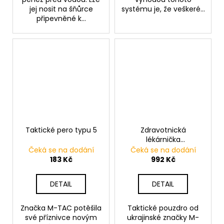
jej nosit na šňůrce
systému je, že veškeré...
připevněné k...
Taktické pero typu 5
Zdravotnická
lékárnička
horizontální- velká
Čeká se na dodání
Čeká se na dodání
183 Kč
992 Kč
DETAIL
DETAIL
Značka M-TAC potěšila
Taktické pouzdro od
své příznivce novým
ukrajinské značky M-