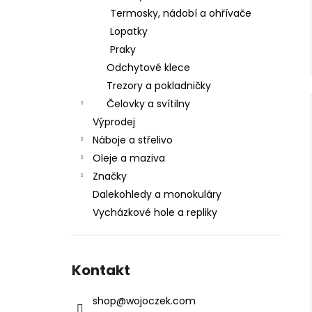
Termosky, nádobí a ohřívače
Lopatky
Praky
Odchytové klece
Trezory a pokladničky
Čelovky a svítilny
Výprodej
Náboje a střelivo
Oleje a maziva
Značky
Dalekohledy a monokuláry
Vycházkové hole a repliky
Kontakt
shop
@
wojoczek.com