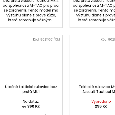
bez prstů Assault Tactical Mk.4
bez prstů Assault Tacti
od společnosti M-TAC pro práci
od společnosti M-TAC p
se zbraněmi. Tento model má
se zbraněmi. Tento m
výztuhu dlaně z pravé kůže,
výztuhu dlaně z pravé
která zabraňuje vážným...
která zabraňuje vážn
Kód:
90211001/OM
Kód:
902
Útočné taktické rukavice bez
Taktické rukavice 
prstů Mk.1
Assault Tactical M
Na dotaz.
Vyprodáno
360 Kč
296 Kč
od