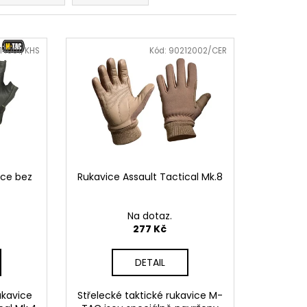
O KUŠÍ 16" - 1 KS
14001/KHS
Kód:
90212002/CER
ice bez
Rukavice Assault Tactical Mk.8
Na dotaz.
277 Kč
DETAIL
ukavice
Střelecké taktické rukavice M-