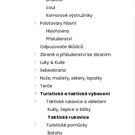
STARTOVACÍ NÁBOJE FIOCCHI 8MM
l
coul
500 Kč
Komorové výstružníky
Polotovary hlavní
Hlavňovina
Příslušenství
Odpuzovače škůdců
Zbraně a příslušenství ke zbraním
Luky & Kuše
Sebeobrana
Nože, mačety, sekery, lopatky
Terče
Turistické a taktické vybavení
Taktické rukavice a oblečení
Kukly, čepice a šátky
Taktické rukavice
Turistické pomůcky
Batohy