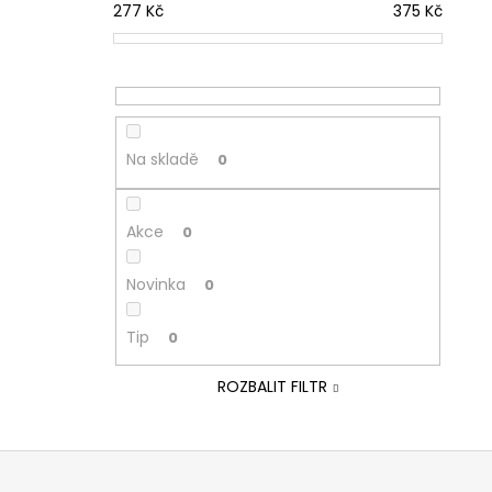
277
Kč
375
Kč
Na skladě
0
Akce
0
Novinka
0
Tip
0
ROZBALIT FILTR
Z