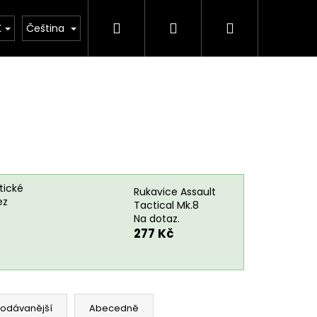
Hledat
Přihlášení
Nákupní
rie
Důležité legislativní změny od 1. 1. 2026
K
Čeština
košík
tické
Rukavice Assault
ez
Tactical Mk.8
Na dotaz.
277 Kč
Následující
rodávanější
Abecedně