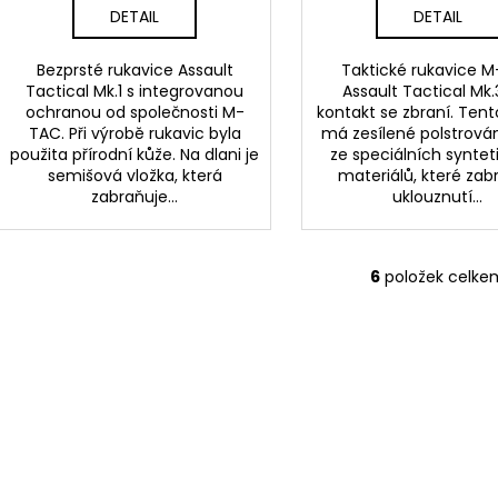
DETAIL
DETAIL
Bezprsté rukavice Assault
Taktické rukavice 
Tactical Mk.1 s integrovanou
Assault Tactical Mk.
ochranou od společnosti M-
kontakt se zbraní. Ten
TAC. Při výrobě rukavic byla
má zesílené polstrová
použita přírodní kůže. Na dlani je
ze speciálních syntet
semišová vložka, která
materiálů, které zab
zabraňuje...
uklouznutí...
6
položek celke
O
v
l
á
d
a
c
í
p