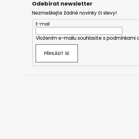
á
Odebírat newsletter
p
Nezmeškejte žádné novinky či slevy!
a
t
E-mail
í
Vložením e-mailu souhlasíte s
podmínkami o
PŘIHLÁSIT SE