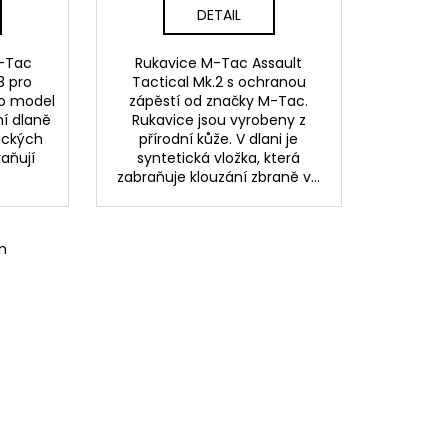
DETAIL
M-Tac
Rukavice M-Tac Assault
3 pro
Tactical Mk.2 s ochranou
to model
zápěstí od značky M-Tac.
ní dlaně
Rukavice jsou vyrobeny z
ických
přírodní kůže. V dlani je
raňují
syntetická vložka, která
zabraňuje klouzání zbraně v...
m