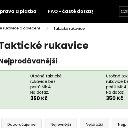
prava a platba
FAQ - časté dotazy
Fotogale
CZ
ké rukavice a oblečení
Taktické rukavice
Co potřebujete najít?
Taktické rukavice
HLEDAT
Nejprodávanější
Útočné taktické
Útočné tak
Doporučujeme
rukavice bez
rukavice b
prstů Mk.4
prstů Mk.4
Na dotaz.
Na dotaz.
350 Kč
350 Kč
Ř
a
Doporučujeme
Nejlevnější
Nejdražší
Nejp