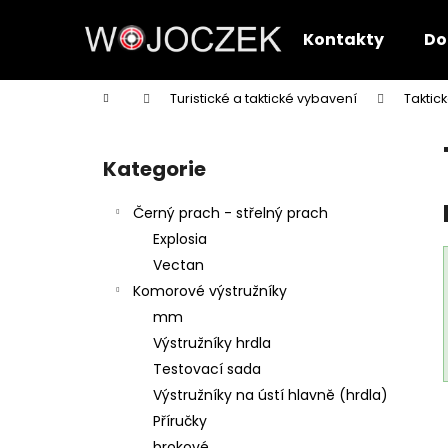
K
Přejít
na
o
Kontakty
Do
obsah
Zpět
Zpět
š
do
do
í
Domů
Turistické a taktické vybavení
Taktic
k
obchodu
obchodu
P
o
Kategorie
Přeskočit
s
kategorie
t
Černý prach - střelný prach
r
Explosia
a
Vectan
n
Komorové výstružníky
n
mm
í
Výstružníky hrdla
p
Testovací sada
a
Výstružníky na ústí hlavně (hrdla)
n
Příručky
e
brokové