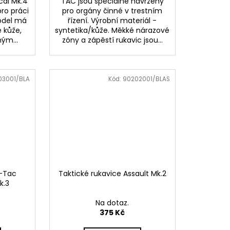
cal Mk.4
TAC jsou speciálně navrženy
ro práci
pro orgány činné v trestním
odel má
řízení. Výrobní materiál -
 kůže,
syntetika/kůže. Měkké nárazové
ým...
zóny a zápěstí rukavic jsou...
03001/BLA
Kód:
90202001/BLAS
M-Tac
Taktické rukavice Assault Mk.2
k.3
Na dotaz.
375 Kč