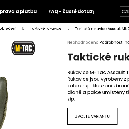
prava a platba
FAQ - časté dotazy
Fotogale
CZ
 oblečení
Taktické rukavice
Taktické rukavice Assault Mk.
Co potřebujete najít?
Průměrné
Neohodnoceno
Podrobnosti h
hodnocení
Taktické ru
produktu
HLEDAT
je
0,0
z
Rukavice M-Tac Assault T
5
Doporučujeme
Rukavice jsou vyrobeny z p
hvězdiček.
zabraňuje klouzání zbraně 
dlaně a palce umístěny tlu
zip.
ZVOLTE VARIANTU