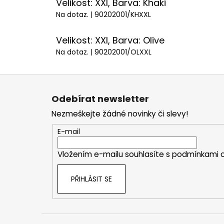
Velikost: XXl, Barva: Khaki
Na dotaz.
| 90202001/KHXXL
Velikost: XXl, Barva: Olive
Na dotaz.
| 90202001/OLXXL
Z
á
Odebírat newsletter
p
Nezmeškejte žádné novinky či slevy!
a
t
E-mail
í
Vložením e-mailu souhlasíte s
podmínkami o
PŘIHLÁSIT SE