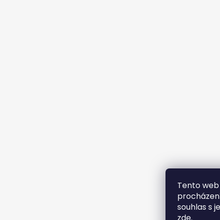
Tento web 
procházení
souhlas s j
zde
.