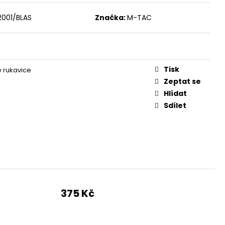
O KUŠÍ 16" - 1 KS
001/BLAS
Značka:
M-TAC
Tisk
é rukavice
Zeptat se
Hlídat
Sdílet
375 Kč