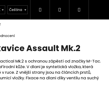
Hledat
Přihlášení
Nákupní
rie
Důležité legislativní změny od 1. 1. 2026
K
Čeština
2
košík
odnocení
kavice Assault Mk.2
actical Mk.2 s ochranou zápěstí od značky M-Tac.
řírodní kůže. V dlani je syntetická vložka, která
v ruce. Z vnější strany jsou na článcích prstů,
micí vložky. Fixace na dlani díky ventilu na suchý
Následující