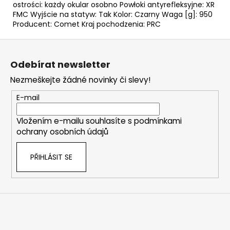
ostrości: każdy okular osobno Powłoki antyrefleksyjne: XR
FMC Wyjście na statyw: Tak Kolor: Czarny Waga [g]: 950
Producent: Comet Kraj pochodzenia: PRC
Z
á
Odebírat newsletter
p
Nezmeškejte žádné novinky či slevy!
a
t
E-mail
í
Vložením e-mailu souhlasíte s
podmínkami
ochrany osobních údajů
PŘIHLÁSIT SE