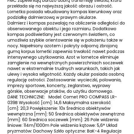
FMC zapewniają bardzo dobrą transmisję światła, która
przekłada się na najwyższą jakość obrazu i ostrość.
Lornetka posiada wbudowany kompas kierunkowy oraz
podziałkę dalmierzową w prawym okularze.
Dalmierz i kompas pozwalają na obliczenie odległości do
obserwowanego obiektu i jego rozmiaru. Dodatkowo
kompas podświetlany jest czerwonym światłem, co
umożliwia szybkie orientowanie się w położeniu także w
nocy. Napełniony azotem i pokryty odporną zbrojoną
gumą korpus lornetki zapewnia trwałość nawet podczas
intensywnego użytkowania. Azot w lornetce eliminuje
zamglenie na wewnętrznych powierzchniach soczewek
nawet w ekstremalnie trudnych warunkach, takich jak
ulewy i wysoka wilgotność. Każdy okular posiada osobną
regulację ostrości. Zastosowanie: wycieczki, polowania,
imprezy sportowe, koncerty, żeglarstwo, wyprawy
górskie, obserwacje ptaków, do użytku domowego.
DANE TECHNICZNE: Model: Comet PRO COMPASS LR-
039B Wysokość [cm]: 14,6 Maksymalna szerokość
[cm]: 20,3 Powiększenie: 10x Średnica obiektywów
wewnętrzna [mm]: 50 Średnica obiektywów zewnętrzna
[mm]: 60 Średnica soczewek [mm]: 26 Pole widzenia
liniowe: 114m/1000m Pole widzenia kątowe: 5,6° Układ
pryzmatów: Dachowy Szkło optyczne: BaK-4 Regulacja