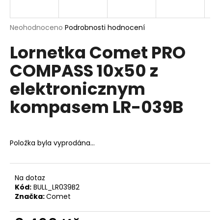
a
j
Průměrné
Neohodnoceno
Podrobnosti hodnocení
í
hodnocení
Lornetka Comet PRO
produktu
t
je
?
COMPASS 10x50 z
0,0
z
elektronicznym
5
hvězdiček.
kompasem LR-039B
HLEDAT
Položka byla vyprodána…
D
o
p
Na dotaz
Kód:
BULL_LR039B2
o
Značka:
Comet
r
u