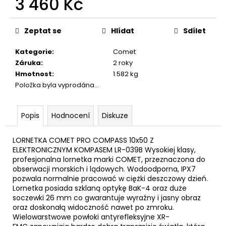
3 460 Kč
č
u
Měrná
j
cena:
Zeptat se
Hlídat
Sdílet
e
m
Kategorie
:
Comet
e
Záruka
:
2 roky
Hmotnost
:
1.582 kg
Položka byla vyprodána…
STARTOVACÍ
NÁBOJE
FIOCCHI
8MM
Popis
Hodnocení
Diskuze
500
Kč
LORNETKA COMET PRO COMPASS 10x50 Z
ELEKTRONICZNYM KOMPASEM LR-039B Wysokiej klasy,
profesjonalna lornetka marki COMET, przeznaczona do
obserwacji morskich i lądowych. Wodoodporna, IPX7
pozwala normalnie pracować w ciężki deszczowy dzień.
Lornetka posiada szklaną optykę BaK-4 oraz duże
soczewki 26 mm co gwarantuje wyraźny i jasny obraz
oraz doskonałą widoczność nawet po zmroku.
Wielowarstwowe powłoki antyrefleksyjne XR-