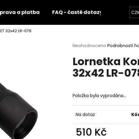
prava a platba
FAQ - časté dotazy
Fotogale
CZ
T 32x42 LR-078
Co potřebujete najít?
Průměrné
Neohodnoceno
Podrobnosti h
hodnocení
Lornetka K
produktu
HLEDAT
je
32x42 LR-07
0,0
z
5
Doporučujeme
hvězdiček.
Položka byla vyprodána…
Na dotaz
Kó
510 Kč