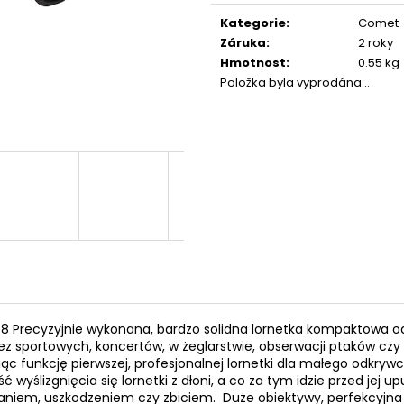
Měrná
FLOBERT NÁBOJE ŠPIČATÉ 22
PLYN. NÁBOJE P
SELLIER&BELLOT, 6 MM
cena:
Kategorie
:
Comet
330 Kč
580 Kč
Záruka
:
2 roky
Hmotnost
:
0.55 kg
Položka byla vyprodána…
recyzyjnie wykonana, bardzo solidna lornetka kompaktowa o
ez sportowych, koncertów, w żeglarstwie, obserwacji ptaków czy
łniąc funkcję pierwszej, profesjonalnej lornetki dla małego odkr
ść wyślizgnięcia się lornetki z dłoni, a co za tym idzie przed j
niem, uszkodzeniem czy zbiciem. Duże obiektywy, perfekcyjna o