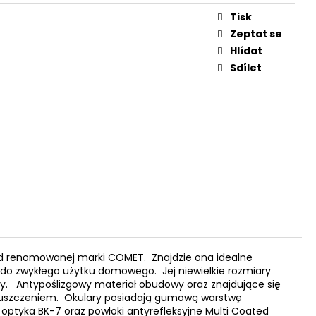
V 9MM SLZNÉ REVOLVER
Tisk
Zeptat se
Hlídat
Sdílet
d renomowanej marki COMET. Znajdzie ona idealne
 do zwykłego użytku domowego. Jej niewielkie rozmiary
ywcy. Antypoślizgowy materiał obudowy oraz znajdujące się
ej upuszczeniem. Okulary posiadają gumową warstwę
ptyka BK-7 oraz powłoki antyrefleksyjne Multi Coated