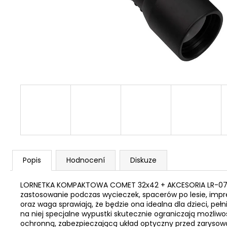
STARTOVACÍ NÁBOJE FIOCCHI 8MM
500 Kč
Popis
Hodnocení
Diskuze
LORNETKA KOMPAKTOWA COMET 32x42 + AKCESORIA LR-078 P
zastosowanie podczas wycieczek, spacerów po lesie, impr
oraz waga sprawiają, że będzie ona idealna dla dzieci, pe
na niej specjalne wypustki skutecznie ograniczają możliwo
ochronną, zabezpieczającą układ optyczny przed zarysowa