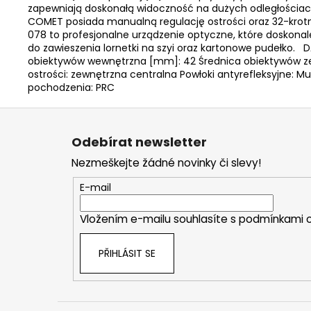
zapewniają doskonałą widoczność na dużych odległościach
COMET posiada manualną regulację ostrości oraz 32-krotn
078 to profesjonalne urządzenie optyczne, które doskona
do zawieszenia lornetki na szyi oraz kartonowe pudełko.
obiektywów wewnętrzna [mm]: 42 Średnica obiektywów ze
ostrości: zewnętrzna centralna Powłoki antyrefleksyjne: M
pochodzenia: PRC
Z
á
Odebírat newsletter
p
Nezmeškejte žádné novinky či slevy!
a
t
E-mail
í
Vložením e-mailu souhlasíte s
podmínkami o
PŘIHLÁSIT SE