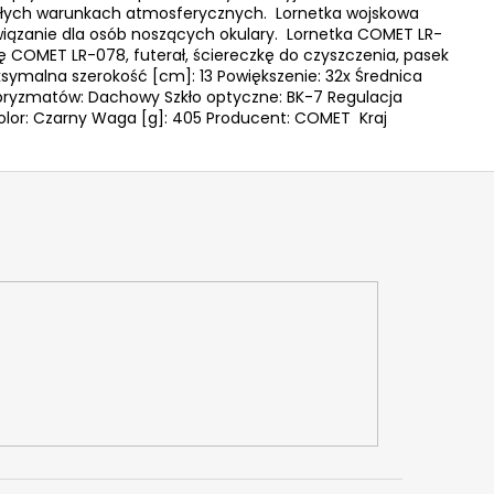
i złych warunkach atmosferycznych. Lornetka wojskowa
wiązanie dla osób noszących okulary. Lornetka COMET LR-
 COMET LR-078, futerał, ściereczkę do czyszczenia, pasek
symalna szerokość [cm]: 13 Powiększenie: 32x Średnica
pryzmatów: Dachowy Szkło optyczne: BK-7 Regulacja
 Kolor: Czarny Waga [g]: 405 Producent: COMET Kraj