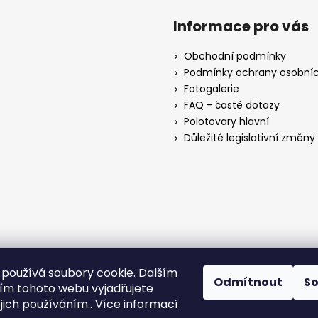
Informace pro vás
Obchodní podmínky
Podmínky ochrany osobníc
Fotogalerie
FAQ - časté dotazy
Polotovary hlavní
Důležité legislativní změny o
používá soubory cookie. Dalším
Odmítnout
S
m tohoto webu vyjadřujete
ejich používáním.. Více informací