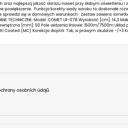
 oraz najlepszą jakość obrazu nawet przy słabym oświetleniu 
e powiększenie. Funkcja korekty wady wzroku to doskonałe roz
le sprawdzi się w domowych warunkach. Zestaw zawiera: lornetkę
 DANE TECHNICZNE: Model: COMET LR-078 Wysokość [cm]: 14,3 Mak
wnętrzna [mm]: 50 Pole widzenia liniowe: 1500m/7500m Układ 
ulti Coated (MC) Korekcja dioptrii: Tak, w prawym okularze -/+3
chrany osobních údajů