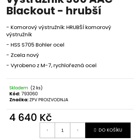
je
a
Blackout - hrubší
0,0
z
j
5
í
hvězdiček.
- Komorový výstružník: HRUBŠÍ komorový
t
výstružník
?
- HSS S705 Bohler ocel
- Zcela nový
- Vyrobeno z M-7, rychlořezná ocel
HLEDAT
Skladem
(2 ks)
Kód:
793060
D
Značka:
ZPV PROIZVODNJA
o
p
4 640 Kč
o
Měrná
r
DO KOŠÍKU
cena:
u