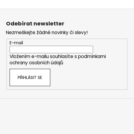
Z
á
Odebírat newsletter
p
Nezmeškejte žádné novinky či slevy!
a
t
E-mail
í
Vložením e-mailu souhlasíte s
podmínkami
ochrany osobních údajů
PŘIHLÁSIT SE