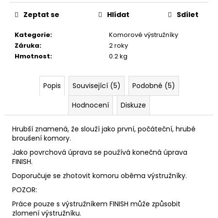
č
u
Zeptat se
Hlídat
Sdílet
j
e
Kategorie
:
Komorové výstružníky
m
Záruka
:
2 roky
e
Hmotnost
:
0.2 kg
FLOBERT
Popis
Související (5)
Podobné (5)
NÁBOJE
ŠPIČATÉ
Hodnocení
Diskuze
22
SELLIER&BELLOT,
6
Hrubší znamená, že slouží jako první, počáteční, hrubé
MM
broušení komory.
580
Jako povrchová úprava se používá konečná úprava
Kč
FINISH.
Doporučuje se zhotovit komoru oběma výstružníky.
POZOR:
Práce pouze s výstružníkem FINISH může způsobit
zlomení výstružníku.