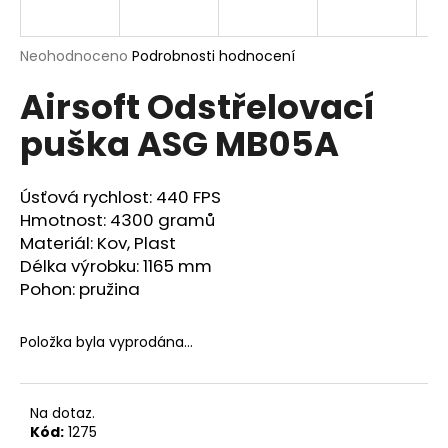
a
j
Průměrné
Neohodnoceno
Podrobnosti hodnocení
í
hodnocení
Airsoft Odstřelovací
produktu
t
je
?
puška ASG MB05A
0,0
z
5
hvězdiček.
Úsťová rychlost: 440 FPS
Hmotnost: 4300 gramů
HLEDAT
Materiál: Kov, Plast
Délka výrobku: 1165 mm
Pohon: pružina
D
o
Položka byla vyprodána…
p
o
r
Na dotaz.
u
Kód:
1275