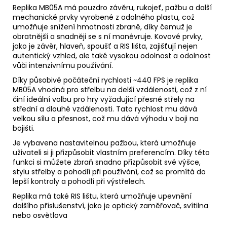
Replika MB05A má pouzdro závěru, rukojeť, pažbu a další
mechanické prvky vyrobené z odolného plastu, což
umožňuje snížení hmotnosti zbraně, díky čemuž je
obratnější a snadněji se s ní manévruje. Kovové prvky,
jako je závěr, hlaveň, spoušť a RIS lišta, zajišťují nejen
autentický vzhled, ale také vysokou odolnost a odolnost
vůči intenzivnímu používání.
Díky působivé počáteční rychlosti ~440 FPS je replika
MB05A vhodná pro střelbu na delší vzdálenosti, což z ní
činí ideální volbu pro hry vyžadující přesné střely na
střední a dlouhé vzdálenosti. Tato rychlost mu dává
velkou sílu a přesnost, což mu dává výhodu v boji na
bojišti.
Je vybavena nastavitelnou pažbou, která umožňuje
uživateli si ji přizpůsobit vlastním preferencím. Díky této
funkci si můžete zbraň snadno přizpůsobit své výšce,
stylu střelby a pohodlí při používání, což se promítá do
lepší kontroly a pohodlí při výstřelech.
Replika má také RIS lištu, která umožňuje upevnění
dalšího příslušenství, jako je optický zaměřovač, svítilna
nebo osvětlova