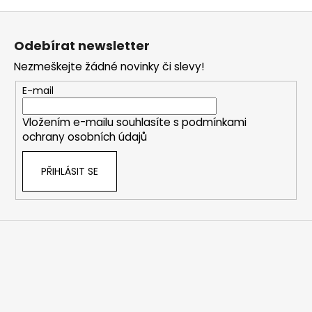
Z
á
Odebírat newsletter
p
Nezmeškejte žádné novinky či slevy!
a
t
E-mail
í
Vložením e-mailu souhlasíte s
podmínkami
ochrany osobních údajů
PŘIHLÁSIT SE