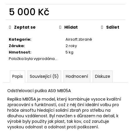
č
u
5 000 Kč
j
Měrná
e
cena:
m
Zeptat se
Hlídat
Sdílet
e
Kategorie
:
Airsoft zbraně
Záruka
:
2 roky
ŠÍP
Hmotnost
:
5 kg
KARBONOVÝ
Položka byla vyprodána…
DO
KUŠÍ
16"
-
Popis
Související (5)
Hodnocení
Diskuze
1
KS
Odstřelovací puška ASG MB05A
125
Kč
Replika MB05A je model, který kombinuje vysoce kvalitní
zpracování s funkčností, což z něj činí ideální volbu pro
hráče airsoftu hledající solidní zbraň pro střelbu na
dlouhou vzdálenost. Byl navržen s důrazem na detail, k
výrobě byly použity jak plast, tak kov, což zaručuje
vysokou odolnost a odolnost proti poškození.