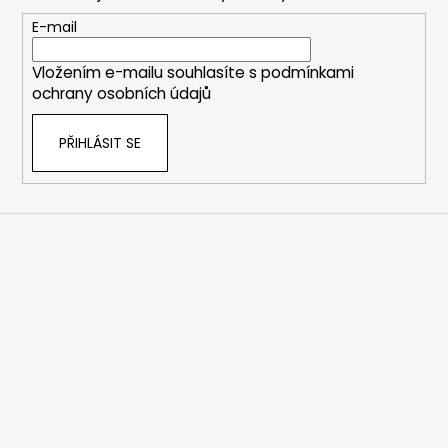
a
t
E-mail
í
Vložením e-mailu souhlasíte s
podmínkami
ochrany osobních údajů
PŘIHLÁSIT SE