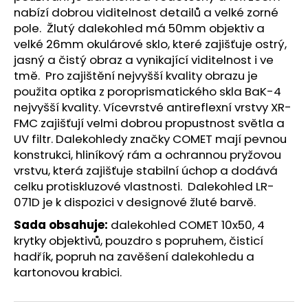
č
nabízí dobrou viditelnost detailů a velké zorné
u
pole. Žlutý dalekohled má 50mm objektiv a
j
velké 26mm okulárové sklo, které zajišťuje ostrý,
e
jasný a čistý obraz a vynikající viditelnost i ve
m
tmě. Pro zajištění nejvyšší kvality obrazu je
e
použita optika z poroprismatického skla BaK-4
nejvyšší kvality. Vícevrstvé antireflexní vrstvy XR-
TĚTIVA
FMC zajišťují velmi dobrou propustnost světla a
PRO
UV filtr. Dalekohledy značky COMET mají pevnou
KUŠI
JAGUAR
konstrukci, hliníkový rám a ochrannou pryžovou
I
vrstvu, která zajišťuje stabilní úchop a dodává
120
celku protiskluzové vlastnosti. Dalekohled LR-
Kč
071D je k dispozici v designové žluté barvě.
Sada obsahuje:
dalekohled COMET 10x50, 4
krytky objektivů, pouzdro s popruhem, čisticí
hadřík, popruh na zavěšení dalekohledu a
kartonovou krabici.