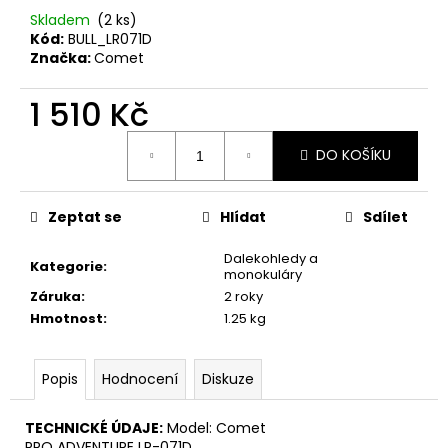
Skladem
(2 ks)
Kód:
BULL_LR071D
Značka:
Comet
1 510 Kč
Měrná
DO KOŠÍKU
cena:
Zeptat se
Hlídat
Sdílet
Dalekohledy a
Kategorie
:
monokuláry
Záruka
:
2 roky
Hmotnost
:
1.25 kg
Popis
Hodnocení
Diskuze
TECHNICKÉ ÚDAJE:
Model: Comet
PRO ADVENTURE LR-071D