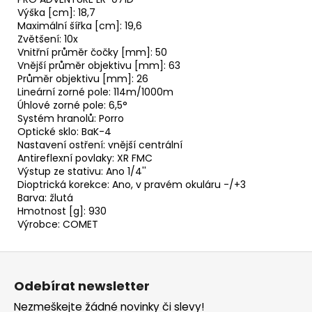
Výška [cm]: 18,7
Maximální šířka [cm]: 19,6
Zvětšení: 10x
Vnitřní průměr čočky [mm]: 50
Vnější průměr objektivu [mm]: 63
Průměr objektivu [mm]: 26
Lineární zorné pole: 114m/1000m
Úhlové zorné pole: 6,5°
Systém hranolů: Porro
Optické sklo: BaK-4
Nastavení ostření: vnější centrální
Antireflexní povlaky: XR FMC
Výstup ze stativu: Ano 1/4''
Dioptrická korekce: Ano, v pravém okuláru -/+3
Barva: žlutá
Hmotnost [g]: 930
Výrobce: COMET
Z
á
Odebírat newsletter
p
Nezmeškejte žádné novinky či slevy!