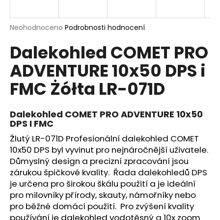
a
j
Průměrné
Neohodnoceno
Podrobnosti hodnocení
í
hodnocení
Dalekohled COMET PRO
produktu
t
je
?
ADVENTURE 10x50 DPS i
0,0
z
FMC Żółta LR-071D
5
hvězdiček.
Dalekohled COMET PRO ADVENTURE 10x50
HLEDAT
DPS I FMC
Žlutý LR-071D Profesionální dalekohled COMET
10x50 DPS byl vyvinut pro nejnáročnější uživatele.
D
Důmyslný design a precizní zpracování jsou
o
zárukou špičkové kvality. Řada dalekohledů DPS
p
je určena pro širokou škálu použití a je ideální
o
pro milovníky přírody, skauty, námořníky nebo
r
pro běžné domácí použití. Pro zvýšení kvality
u
používání je dalekohled vodotěsný a 10x zoom