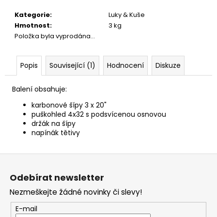
č
u
Kategorie
:
Luky & Kuše
j
Hmotnost
:
3 kg
e
Položka byla vyprodána…
m
e
Popis
Související (1)
Hodnocení
Diskuze
PERKUSNÍ
Balení obsahuje:
ZÁPALKY
SELLIER
karbonové šípy 3 x 20"
&
puškohled 4x32 s podsvícenou osnovou
BELLOT
držák na šípy
4.0
-
napínák tětivy
100
KS
Z
400
á
Kč
Odebírat newsletter
p
Nezmeškejte žádné novinky či slevy!
a
t
E-mail