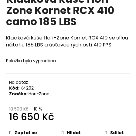
je
a
Zone Kornet RCX 410
0,0
z
j
camo 185 LBS
5
í
hvězdiček.
t
Kladková kuše Hori-Zone Kornet RCX 410 se sílou
?
nátahu 185 LBS a úsťovou rychlostí 410 FPS.
Položka byla vyprodána…
HLEDAT
Na dotaz
Kód:
K4292
Značka:
Hori-Zone
D
o
18 500 Kč
–10 %
p
16 650 Kč
o
r
Měrná
u
cena:
Zeptat se
Hlídat
Sdílet