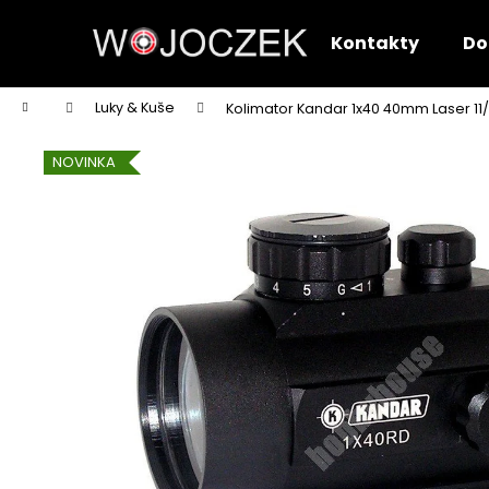
K
Přejít
na
o
Kontakty
Do
obsah
Zpět
Zpět
š
do
do
í
Domů
Luky & Kuše
Kolimator Kandar 1x40 40mm Laser 1
k
obchodu
obchodu
NOVINKA