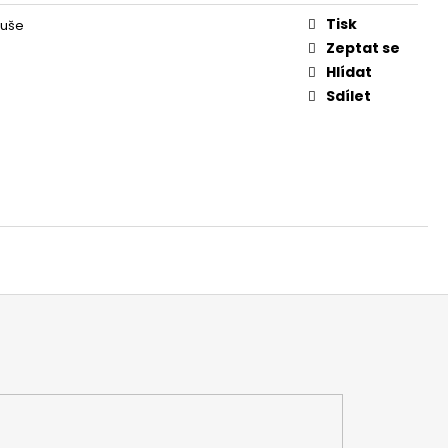
O KUŠÍ 16" - 1 KS
Tisk
Kuše
Zeptat se
Hlídat
Sdílet