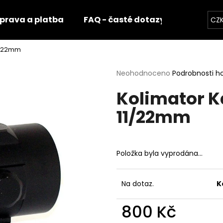
prava a platba
FAQ - časté dotazy
Fotogale
CZ
1/22mm
Co potřebujete najít?
Průměrné
Neohodnoceno
Podrobnosti h
hodnocení
Kolimator 
produktu
HLEDAT
je
11/22mm
0,0
z
5
Doporučujeme
hvězdiček.
Položka byla vyprodána…
Na dotaz.
K
800 Kč