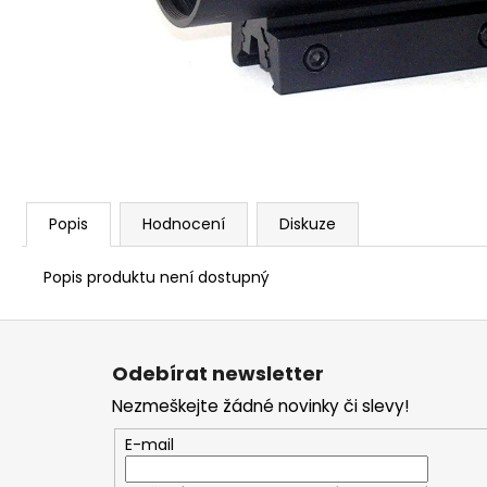
STARTOVACÍ NÁBOJE FIOCCHI 8MM
500 Kč
Popis
Hodnocení
Diskuze
Popis produktu není dostupný
Z
á
Odebírat newsletter
p
Nezmeškejte žádné novinky či slevy!
a
t
E-mail
í