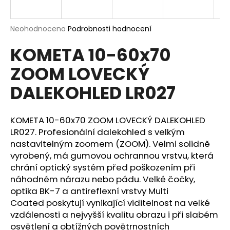
a
j
Průměrné
Neohodnoceno
Podrobnosti hodnocení
í
hodnocení
KOMETA 10-60x70
produktu
t
je
?
ZOOM LOVECKÝ
0,0
z
DALEKOHLED LR027
5
hvězdiček.
KOMETA 10-60x70 ZOOM LOVECKÝ DALEKOHLED
HLEDAT
LR027. Profesionální dalekohled s velkým
nastavitelným zoomem (ZOOM). Velmi solidně
vyrobený, má gumovou ochrannou vrstvu, která
D
chrání optický systém před poškozením při
o
náhodném nárazu nebo pádu. Velké čočky,
p
optika BK-7 a antireflexní vrstvy Multi
o
Coated poskytují vynikající viditelnost na velké
r
vzdálenosti a nejvyšší kvalitu obrazu i při slabém
u
osvětlení a obtížných povětrnostních