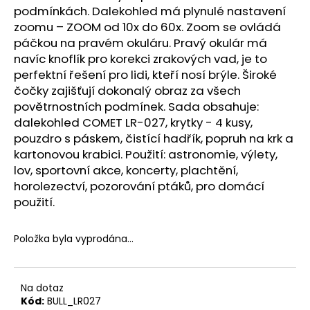
č
podmínkách. Dalekohled má plynulé nastavení
u
zoomu – ZOOM od 10x do 60x. Zoom se ovládá
j
páčkou na pravém okuláru. Pravý okulár má
e
navíc knoflík pro korekci zrakových vad, je to
m
perfektní řešení pro lidi, kteří nosí brýle. Široké
e
čočky zajišťují dokonalý obraz za všech
povětrnostních podmínek. Sada obsahuje:
FLOBERTOVÉ
dalekohled COMET LR-027, krytky - 4 kusy,
NÁBOJE
pouzdro s páskem, čistící hadřík, popruh na krk a
SELLIER
kartonovou krabici. Použití: astronomie, výlety,
&
BELLOT
lov, sportovní akce, koncerty, plachtění,
CAL.
horolezectví, pozorování ptáků, pro domácí
6MM
FLOBERT
použití.
ME
KRATKA
100KS
Položka byla vyprodána…
540
Kč
Na dotaz
Kód:
BULL_LR027