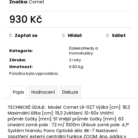
Značka:
Comet
930 Kč
Měrná
cena:
Zeptat se
Hlídat
Sdílet
Dalekohledy a
Kategorie
:
monokuláry
Záruka
:
2 roky
Hmotnost
:
0.82 kg
Položka byla vyprodána…
Popis
Hodnocení
Diskuze
TECHNICKÉ ÚDAJE: Model: Comet LR-027 Výška [cm]: 18,3
Maximální šířka [cm]: 19,3 Zvětšení: 10-60x Vnitřní
průměr čočky [mm]: 51 Vnější průměr čočky [mm]: 63
Lineární zorné pole : 72 m/ 1000m Úhlové zorné pole: 4,1°
Systém hranolu: Porro Optické sklo: BK-7 Nastavení
zaostření: externí centrální Funkce ZOOM: Ano, páčka v