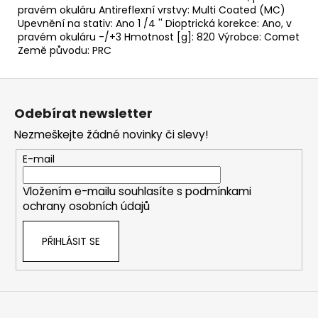
pravém okuláru Antireflexní vrstvy: Multi Coated (MC)
Upevnění na stativ: Ano 1 /4 '' Dioptrická korekce: Ano, v
pravém okuláru -/+3 Hmotnost [g]: 820 Výrobce: Comet
Země původu: PRC
Z
á
Odebírat newsletter
p
Nezmeškejte žádné novinky či slevy!
a
t
E-mail
í
Vložením e-mailu souhlasíte s
podmínkami
ochrany osobních údajů
PŘIHLÁSIT SE