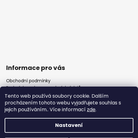
Informace pro vás
Obchodní podmínky
Podmínky ochrany osobních údajů
Fotogalerie
Tento web používá soubory cookie. Dalším
FAQ - časté dotazy
procházením tohoto webu vyjadřujete souhlas s
Polotovary hlavní
jejich používáním.. Více informací
zde
.
Důležité legislativní změny od 1. 1. 2026
Nastavení
Vytvořil Shoptet