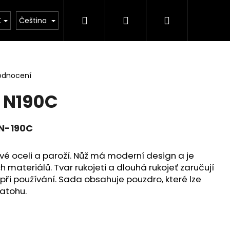
Hledat
Přihlášení
Nákupní
rie
Důležité legislativní změny od 1. 1. 2026
K
Čeština
košík
odnocení
 N190C
N-190C
 oceli a paroží. Nůž má moderní design a je
h materiálů. Tvar rukojeti a dlouhá rukojeť zaručují
při používání. Sada obsahuje pouzdro, které lze
batohu.
Následující