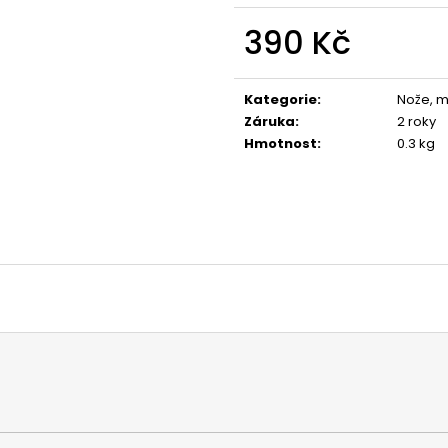
390 Kč
Měrná
cena:
Kategorie
:
Nože, m
Záruka
:
2 roky
Hmotnost
:
0.3 kg