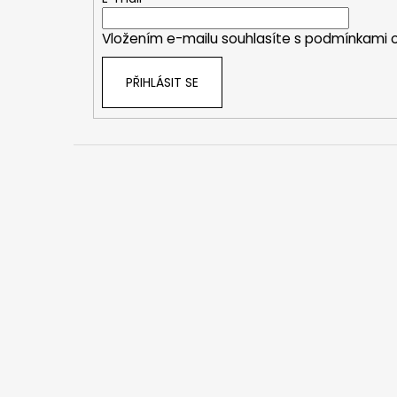
t
í
Vložením e-mailu souhlasíte s
podmínkami o
PŘIHLÁSIT SE