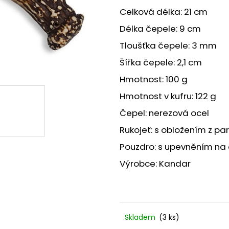
FLOBERT NÁBOJE ŠPIČATÉ 22
PLYN. NÁBOJE P
SELLIER&BELLOT, 6 MM
Celková délka: 21 cm
330 Kč
580 Kč
Délka čepele: 9 cm
Tloušťka čepele: 3 mm
Šířka čepele: 2,1 cm
Hmotnost: 100 g
Hmotnost v kufru: 122 g
Čepel: nerezová ocel
Rukojeť: s obložením z p
Pouzdro: s upevněním na
Výrobce: Kandar
Skladem
(3 ks)