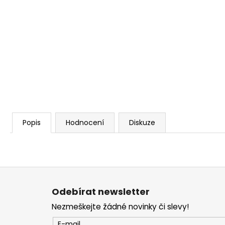
Popis
Hodnocení
Diskuze
Z
á
Odebírat newsletter
p
Nezmeškejte žádné novinky či slevy!
a
E-mail