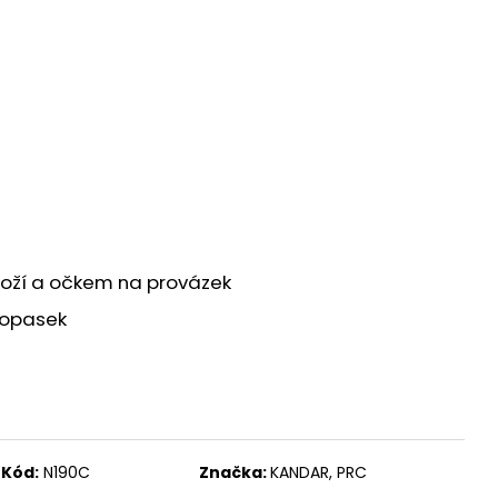
V 9MM SLZNÉ REVOLVER
aroží a očkem na provázek
 opasek
Kód:
N190C
Značka:
KANDAR, PRC