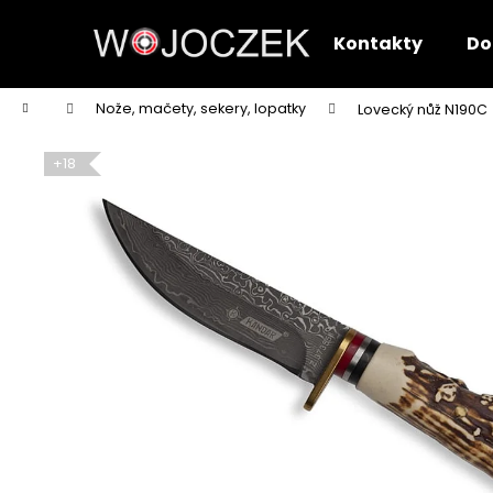
K
Přejít
na
o
Kontakty
Do
obsah
Zpět
Zpět
š
do
do
í
Domů
Nože, mačety, sekery, lopatky
Lovecký nůž N190C
k
obchodu
obchodu
+18