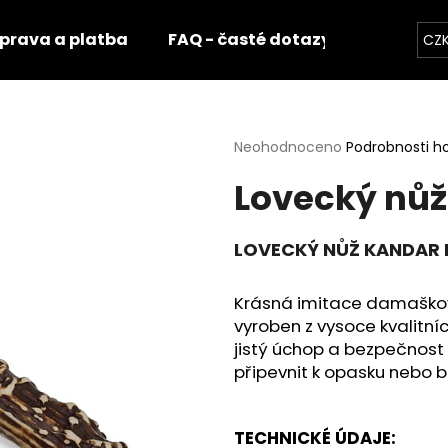
prava a platba
FAQ - časté dotazy
Fotogale
CZ
Co potřebujete najít?
Průměrné
Neohodnoceno
Podrobnosti h
hodnocení
Lovecký nůž
produktu
HLEDAT
je
0,0
z
LOVECKÝ NŮŽ KANDAR 
5
Doporučujeme
hvězdiček.
Krásná imitace damaškové
vyroben z vysoce kvalitníc
jistý úchop a bezpečnost 
připevnit k opasku nebo 
TECHNICKÉ ÚDAJE: