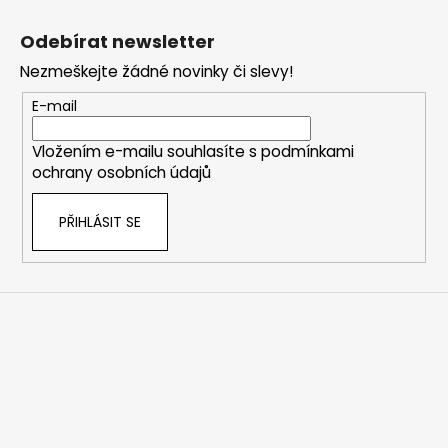
Z
á
Odebírat newsletter
p
Nezmeškejte žádné novinky či slevy!
a
t
E-mail
í
Vložením e-mailu souhlasíte s
podmínkami
ochrany osobních údajů
PŘIHLÁSIT SE