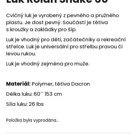
je
a
0,0
z
j
Cvičný luk je vyrobený z pevného a pružného
5
plastu. Je dost pevný. Součástí je tětiva
í
hvězdiček.
s kroužky a zakládky pro šíp.
t
?
Luk je vhodný pro děti, začátečníky a rekreační
střelce. Luk je universální pro střelbu pravou či
levou rukou.
Luk je vhodný zejména pro muže.
HLEDAT
Materiál:
Polymer, tětiva Dacron
Délka luku: 60´´ 153 cm
D
o
Síla luku: 26 lbs
p
o
Položka byla vyprodána…
r
u