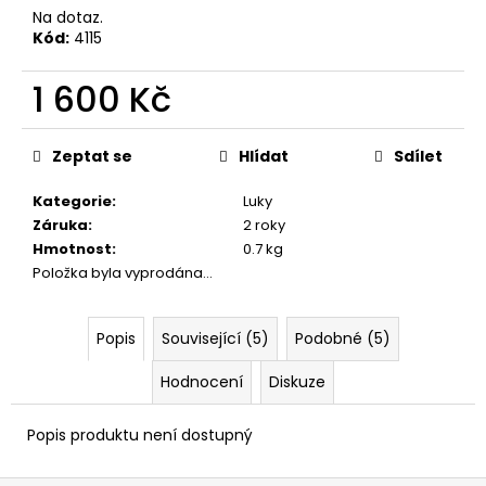
č
Na dotaz.
u
Kód:
4115
j
e
1 600 Kč
m
e
Měrná
cena:
Zeptat se
Hlídat
Sdílet
STARTOVACÍ
Kategorie
:
Luky
NÁBOJE
FIOCCHI
Záruka
:
2 roky
8MM
Hmotnost
:
0.7 kg
500
Položka byla vyprodána…
Kč
Popis
Související (5)
Podobné (5)
Hodnocení
Diskuze
Popis produktu není dostupný