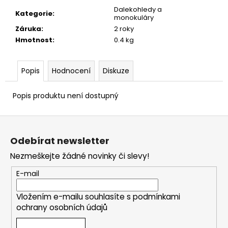
č
Dalekohledy a
u
Kategorie
:
monokuláry
j
Záruka
:
2 roky
e
Hmotnost
:
0.4 kg
m
e
Popis
Hodnocení
Diskuze
STARTOVACÍ
NÁBOJE
Popis produktu není dostupný
FIOCCHI
8MM
Z
500
á
Kč
Odebírat newsletter
p
Nezmeškejte žádné novinky či slevy!
a
t
E-mail
í
Vložením e-mailu souhlasíte s
podmínkami
ochrany osobních údajů