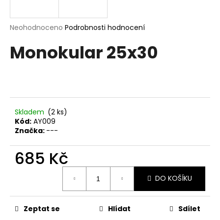
a
j
Průměrné
Neohodnoceno
Podrobnosti hodnocení
í
hodnocení
Monokular 25x30
produktu
t
je
?
0,0
z
5
hvězdiček.
Skladem
(2 ks)
HLEDAT
Kód:
AY009
Značka:
---
685 Kč
D
o
Měrná
p
DO KOŠÍKU
cena:
o
r
Zeptat se
Hlídat
Sdílet
u