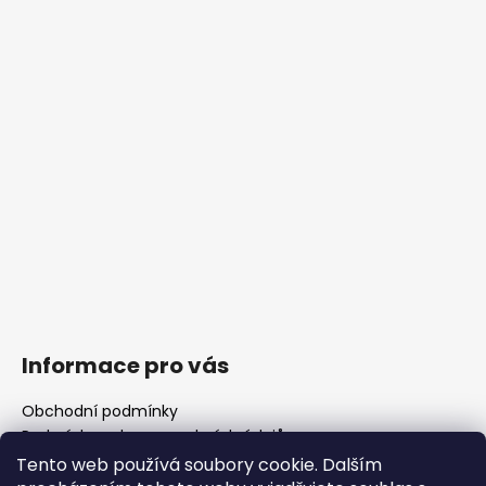
Informace pro vás
Obchodní podmínky
Podmínky ochrany osobních údajů
Fotogalerie
Tento web používá soubory cookie. Dalším
FAQ - časté dotazy