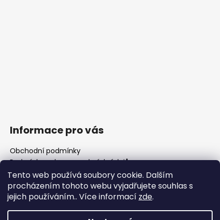
Informace pro vás
Obchodní podmínky
Podmínky ochrany osobních údajů
Fotogalerie
Tento web používá soubory cookie. Dalším
FAQ - časté dotazy
procházením tohoto webu vyjadřujete souhlas s
Polotovary hlavní
jejich používáním.. Více informací
zde
.
Důležité legislativní změny od 1. 1. 2026