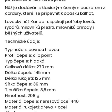
č
u
Nůž je dodáván s klasickým černým pouzdrem z
j
cordury, které lze připevnit k opasku kalhot.
e
Lovecký nůž Kandar uspokojí potřeby lovců,
m
rybářů, milovníků přežití, milovníků přírody i
e
běžných uživatelů.
Technické údaje:
PERKUSNÍ
ZÁPALKY
Typ nože: s pevnou hlavou
SELLIER
Profil čepele: clip point
&
BELLOT
Typ čepele: hladká
4.0
Celková délka: 270 mm
-
Délka čepele: 145 mm
100
KS
Délka rukojeti: 125 mm
400
Šířka čepele: 39 mm
Kč
Tloušťka čepele: 3,5 mm
Hmotnost: 208 g
Materiál čepele: nerezová ocel 440
Materiál rukojeti: dřevo + ocel