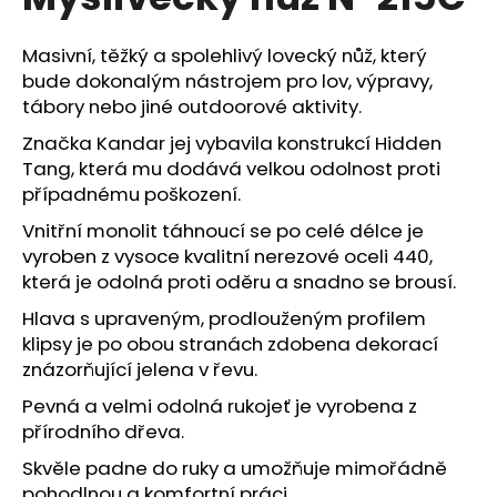
je
a
0,0
z
j
Masivní, těžký a spolehlivý lovecký nůž, který
5
bude dokonalým nástrojem pro lov, výpravy,
í
hvězdiček.
tábory nebo jiné outdoorové aktivity.
t
?
Značka Kandar jej vybavila konstrukcí Hidden
Tang, která mu dodává velkou odolnost proti
případnému poškození.
Vnitřní monolit táhnoucí se po celé délce je
vyroben z vysoce kvalitní nerezové oceli 440,
HLEDAT
která je odolná proti oděru a snadno se brousí.
Hlava s upraveným, prodlouženým profilem
klipsy je po obou stranách zdobena dekorací
D
znázorňující jelena v řevu.
o
p
Pevná a velmi odolná rukojeť je vyrobena z
o
přírodního dřeva.
r
Skvěle padne do ruky a umožňuje mimořádně
u
pohodlnou a komfortní práci.