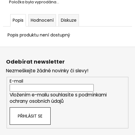
Položka byla vyprodána…
Popis
Hodnocení
Diskuze
Popis produktu není dostupný
Z
á
Odebírat newsletter
p
Nezmeškejte žádné novinky či slevy!
a
t
E-mail
í
Vložením e-mailu souhlasíte s
podmínkami
ochrany osobních údajů
PŘIHLÁSIT SE