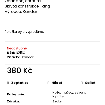
Obal: ano, cordura
Skrytá konstrukce Tang
Výrobce: Kandar
Položka byla vyprodána…
Nedostupné
Kód:
N215C
Značka:
Kandar
380 Kč
Měrná
cena:
Zeptat se
Hlídat
Sdílet
Nože, mačety, sekery,
Kategorie
:
lopatky
Záruka
:
2 roky