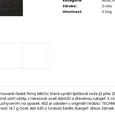
Kategorie
:
Nože, m
FLOBERT NÁBOJE ŠPIČATÉ 22
PLYN. NÁBOJE P
SELLIER&BELLOT, 6 MM
Záruka
:
2 roky
330 Kč
Hmotnost
:
0.3 kg
580 Kč
ané české firmy MIKOV, která vyrábí špičkové nože již přes 200
á ostří oštěp z nerezové oceli AISI420 a dřevěnou rukojeť. K oteví
chycením na opasek. Nůž je zabalen v originální krabici. TECHN
nost: 147 g Ocel: AISI 420 o tvrdosti 54HRc Rukojeť: dřevo Zám