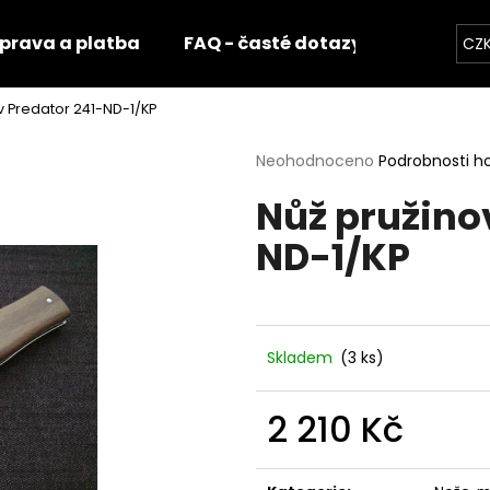
prava a platba
FAQ - časté dotazy
Fotogale
CZ
v Predator 241-ND-1/KP
Co potřebujete najít?
Průměrné
Neohodnoceno
Podrobnosti h
hodnocení
Nůž pružino
produktu
HLEDAT
je
ND-1/KP
0,0
z
5
Doporučujeme
hvězdiček.
Skladem
(3 ks)
2 210 Kč
Měrná
cena: