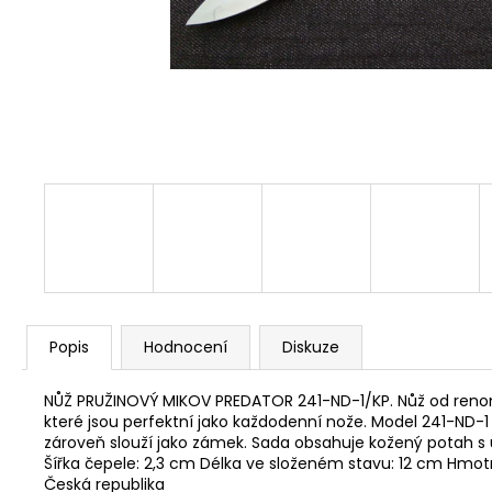
STARTOVACÍ NÁBOJE FIOCCHI 8MM
500 Kč
Popis
Hodnocení
Diskuze
NŮŽ PRUŽINOVÝ MIKOV PREDATOR 241-ND-1/KP. Nůž od renomov
které jsou perfektní jako každodenní nože. Model 241-ND-1 m
zároveň slouží jako zámek. Sada obsahuje kožený potah s u
Šířka čepele: 2,3 cm Délka ve složeném stavu: 12 cm Hmot
Česká republika