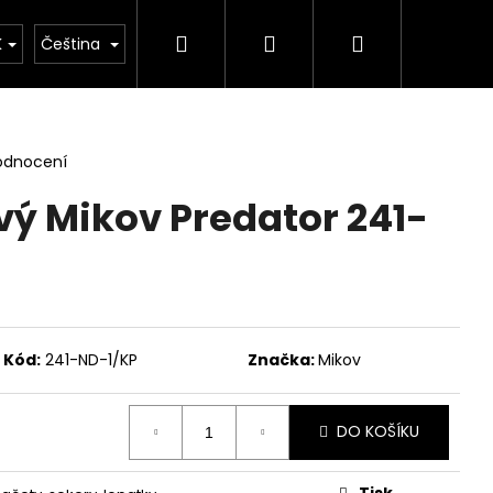
Hledat
Přihlášení
Nákupní
rie
Důležité legislativní změny od 1. 1. 2026
K
Čeština
košík
odnocení
vý Mikov Predator 241-
Kód:
241-ND-1/KP
Značka:
Mikov
Následující
DO KOŠÍKU
Tisk