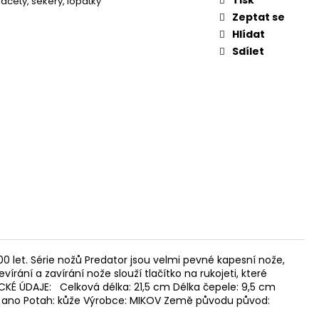
ačety, sekery, lopatky
V 9MM SLZNÉ REVOLVER
Zeptat se
Hlídat
Sdílet
 let. Série nožů Predator jsou velmi pevné kapesní nože,
rání a zavírání nože slouží tlačítko na rukojeti, které
ICKÉ ÚDAJE: Celková délka: 21,5 cm Délka čepele: 9,5 cm
ek: ano Potah: kůže Výrobce: MIKOV Země původu původ: