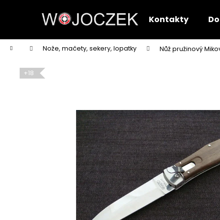
K
Přejít
na
o
Kontakty
Do
obsah
Zpět
Zpět
š
do
do
í
Domů
Nože, mačety, sekery, lopatky
Nůž pružinový Miko
k
obchodu
obchodu
+18