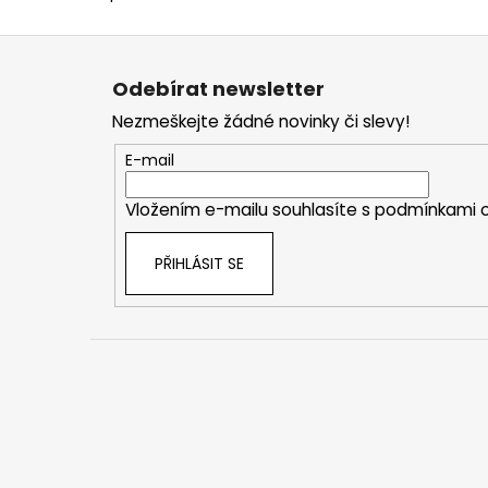
Z
á
Odebírat newsletter
p
Nezmeškejte žádné novinky či slevy!
a
t
E-mail
í
Vložením e-mailu souhlasíte s
podmínkami o
PŘIHLÁSIT SE