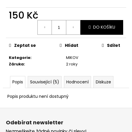
č
u
150 Kč
j
e
Měrná
m
DO KOŠÍKU
cena:
e
Zeptat se
Hlídat
Sdílet
STARTOVACÍ
NÁBOJE
Kategorie
:
MIKOV
FIOCCHI
Záruka
:
2 roky
8MM
500
Kč
Popis
Související (5)
Hodnocení
Diskuze
Popis produktu není dostupný
Z
á
Odebírat newsletter
p
Nezmeškejte žádné novinky či slevy!