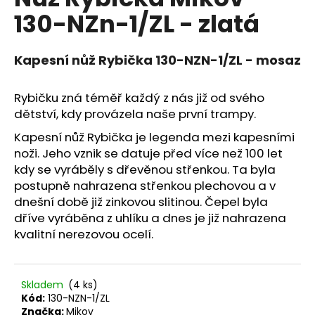
je
a
130-NZn-1/ZL - zlatá
0,0
z
j
5
í
hvězdiček.
Kapesní nůž Rybička 130-NZN-1/ZL - mosaz
t
?
Rybičku zná téměř každý z nás již od svého
dětství, kdy provázela naše první trampy.
Kapesní nůž Rybička je legenda mezi kapesními
noži. Jeho vznik se datuje před více než 100 let
HLEDAT
kdy se vyráběly s dřevěnou střenkou. Ta byla
postupně nahrazena střenkou plechovou a v
dnešní době již zinkovou slitinou. Čepel byla
dříve vyráběna z uhlíku a dnes je již nahrazena
D
kvalitní nerezovou ocelí.
o
p
o
r
Skladem
(4 ks)
Kód:
130-NZN-1/ZL
u
Značka:
Mikov