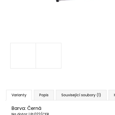
STARTOVACÍ NÁBOJE FIOCCHI 8MM
500 Kč
Varianty
Popis
Související soubory (1)
Barva: Černá
Na dotaz
| PL022/CER