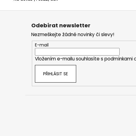
Z
á
Odebírat newsletter
p
Nezmeškejte žádné novinky či slevy!
a
t
E-mail
í
Vložením e-mailu souhlasíte s
podmínkami o
PŘIHLÁSIT SE