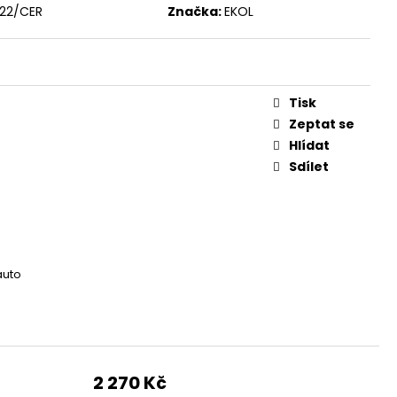
O KUŠÍ 16" - 1 KS
22/CER
Značka:
EKOL
Tisk
Zeptat se
Hlídat
Sdílet
auto
2 270 Kč