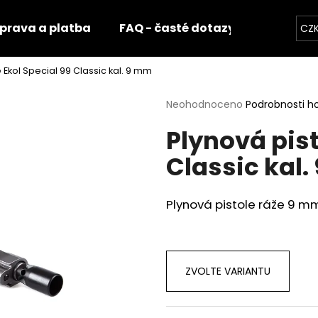
prava a platba
FAQ - časté dotazy
Fotogale
CZ
 Ekol Special 99 Classic kal. 9 mm
Co potřebujete najít?
Průměrné
Neohodnoceno
Podrobnosti h
hodnocení
Plynová pist
produktu
HLEDAT
je
Classic kal
0,0
z
5
Doporučujeme
hvězdiček.
Plynová pistole ráže 9 
ZVOLTE VARIANTU