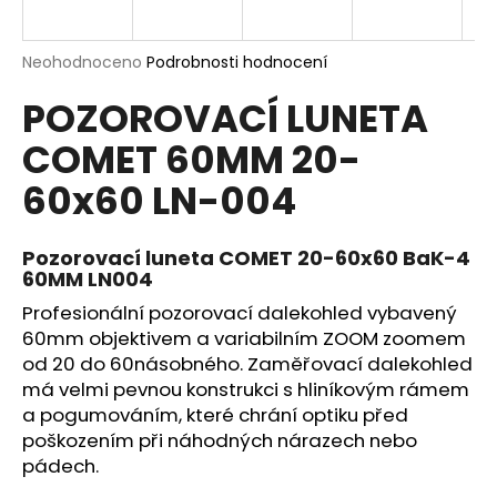
a
j
Průměrné
Neohodnoceno
Podrobnosti hodnocení
í
hodnocení
POZOROVACÍ LUNETA
produktu
t
je
?
COMET 60MM 20-
0,0
z
60x60 LN-004
5
hvězdiček.
Pozorovací luneta COMET 20-60x60 BaK-4
HLEDAT
60MM LN004
Profesionální pozorovací dalekohled vybavený
60mm objektivem a variabilním ZOOM zoomem
D
od 20 do 60násobného. Zaměřovací dalekohled
o
má velmi pevnou konstrukci s hliníkovým rámem
p
a pogumováním, které chrání optiku před
o
poškozením při náhodných nárazech nebo
r
pádech.
u