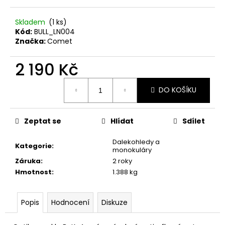
č
u
j
Skladem
(1 ks)
Kód:
BULL_LN004
e
Značka:
Comet
m
e
2 190 Kč
Měrná
ŠÍP
DO KOŠÍKU
cena:
KARBONOVÝ
DO
KUŠÍ
16"
Zeptat se
Hlídat
Sdílet
-
1
Dalekohledy a
KS
Kategorie
:
monokuláry
125
Záruka
:
2 roky
Kč
Hmotnost
:
1.388 kg
Popis
Hodnocení
Diskuze