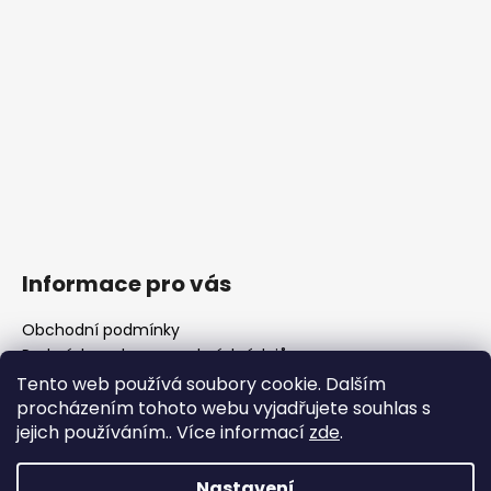
Informace pro vás
Obchodní podmínky
Podmínky ochrany osobních údajů
Fotogalerie
Tento web používá soubory cookie. Dalším
FAQ - časté dotazy
procházením tohoto webu vyjadřujete souhlas s
Polotovary hlavní
jejich používáním.. Více informací
zde
.
Důležité legislativní změny od 1. 1. 2026
Nastavení