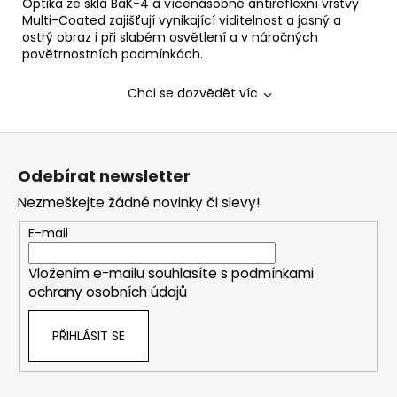
Optika ze skla BaK-4 a vícenásobné antireflexní vrstvy
Multi-Coated zajišťují vynikající viditelnost a jasný a
ostrý obraz i při slabém osvětlení a v náročných
povětrnostních podmínkách.
Chci se dozvědět víc
Z
á
Odebírat newsletter
p
Nezmeškejte žádné novinky či slevy!
a
t
E-mail
í
Vložením e-mailu souhlasíte s
podmínkami
ochrany osobních údajů
PŘIHLÁSIT SE