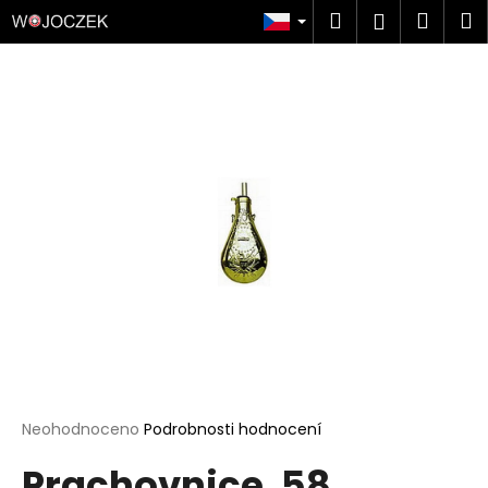
K
Přejít
Hledat
Náku
M
Přihlášen
na
o
obsah
Zpět
Zpět
košík
š
í
C
k
o
p
o
t
ř
e
b
u
j
e
t
Průměrné
Neohodnoceno
Podrobnosti hodnocení
hodnocení
e
Prachovnice .58
produktu
n