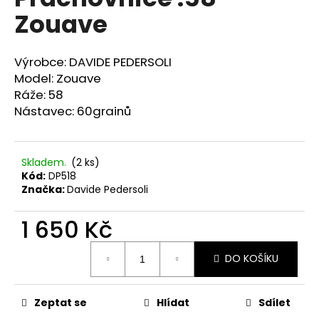
je
a
Zouave
0,0
z
j
5
í
hvězdiček.
Výrobce: DAVIDE PEDERSOLI
t
Model: Zouave
?
Ráže: 58
Nástavec: 60grainů
Skladem.
(2 ks)
HLEDAT
Kód:
DP518
Značka:
Davide Pedersoli
1 650 Kč
D
o
Měrná
p
DO KOŠÍKU
cena:
o
r
Zeptat se
Hlídat
Sdílet
u