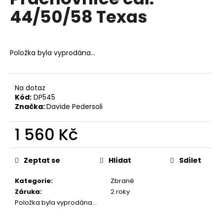
je
a
44/50/58 Texas
0,0
z
j
5
í
hvězdiček.
t
Položka byla vyprodána…
?
Na dotaz
Kód:
DP545
Značka:
Davide Pedersoli
HLEDAT
1 560 Kč
Měrná
D
cena:
Zeptat se
Hlídat
Sdílet
o
p
Kategorie
:
Zbraně
o
Záruka
:
2 roky
r
Položka byla vyprodána…
u