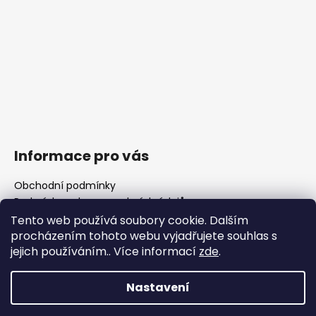
Informace pro vás
Obchodní podmínky
Podmínky ochrany osobních údajů
Fotogalerie
Tento web používá soubory cookie. Dalším
FAQ - časté dotazy
procházením tohoto webu vyjadřujete souhlas s
Polotovary hlavní
jejich používáním.. Více informací
zde
.
Důležité legislativní změny od 1. 1. 2026
Nastavení
Vytvořil Shoptet