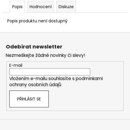
č
u
Popis
Hodnocení
Diskuze
j
e
Popis produktu není dostupný
m
e
Z
á
Odebírat newsletter
p
FLOBERTOVÉ
NÁBOJE
Nezmeškejte žádné novinky či slevy!
a
SELLIER
t
&
E-mail
BELLOT
í
CAL.
Vložením e-mailu souhlasíte s
podmínkami
6MM
FLOBERT
ochrany osobních údajů
ME
KRATKA
100KS
PŘIHLÁSIT SE
540
Kč