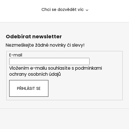
Chci se dozvědět víc
Z
á
Odebírat newsletter
p
Nezmeškejte žádné novinky či slevy!
a
t
E-mail
í
Vložením e-mailu souhlasíte s
podmínkami
ochrany osobních údajů
PŘIHLÁSIT SE