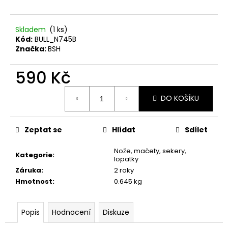
č
u
j
Skladem
(1 ks)
e
Kód:
BULL_N745B
m
Značka:
BSH
e
590 Kč
ČERNÝ
Měrná
PRACH
DO KOŠÍKU
cena:
VESUVIT
LC
1KG
Zeptat se
Hlídat
Sdílet
NA
OP
Nože, mačety, sekery,
2
Kategorie
:
lopatky
000
Kč
Záruka
:
2 roky
Hmotnost
:
0.645 kg
Popis
Hodnocení
Diskuze