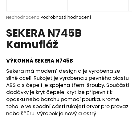
a
j
Průměrné
Neohodnoceno
Podrobnosti hodnocení
í
hodnocení
SEKERA N745B
produktu
t
je
?
Kamufláž
0,0
z
5
hvězdiček.
VÝKONNÁ SEKERA N745B
Sekera má moderní design a je vyrobena ze
HLEDAT
silné oceli. Rukojeť je vyrobena z pevného plastu
ABS a s čepelí je spojena třemi šrouby. Součástí
dodávky je kryt čepele. Kryt lze připevnit k
D
opasku nebo batohu pomocí poutka. Kromě
o
toho je ve spodní části rukojeti otvor pro provaz
p
nebo šňůru. Výrobek je nový a ostrý.
o
r
u