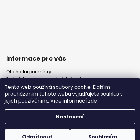
Informace pro vás
Obchodní podmínky
Podmínky ochrany osobních údajů
Fotogalerie
Tento web používá soubory cookie. Dalším
FAQ - časté dotazy
procházením tohoto webu vyjadřujete souhlas s
Polotovary hlavní
jejich používáním.. Více informací
zde
.
Důležité legislativní změny od 1. 1. 2026
Nastavení
Vytvořil Shoptet
Odmítnout
Souhlasím
Copyright 2026
WOJOCZEK
. Všechna práva vyhrazena.