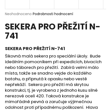
a
j
Průměrné
Neohodnoceno
Podrobnosti hodnocení
í
hodnocení
SEKERA PRO PŘEŽITÍ N-
produktu
t
je
?
741
0,0
z
5
hvězdiček.
SEKERA PRO PŘEŽITÍ N-741
Šikovná malá sekera pro speciální úkoly. Bude
HLEDAT
ideálním pomocníkem při expedicích, bivacích
nebo táborech pro přežití. Zabírá velmi málo
místa, takže se snadno vejde do každého
D
batohu, a připnutá k opasku nebo vestě
o
nepřekáží. Sekera pro přežití má skrytou
p
konstrukci, tj. je vyrobena z jednoho kusu silné
o
nerezové oceli 420. Taková konstrukce je
r
mimořádně pevná a zaručuje výjimečnou
u
odolnost proti případnému poškození. Hlava