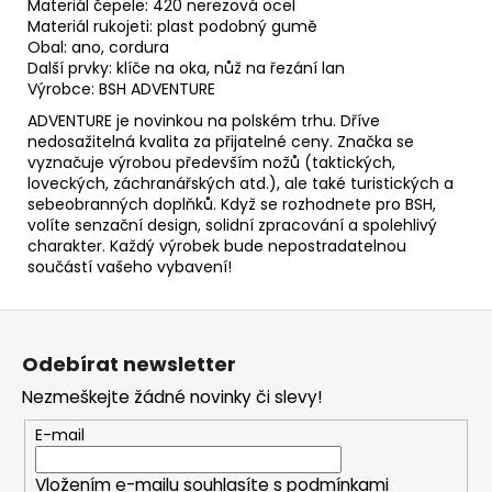
Materiál čepele: 420 nerezová ocel
Materiál rukojeti: plast podobný gumě
Obal: ano, cordura
Další prvky: klíče na oka, nůž na řezání lan
Výrobce: BSH ADVENTURE
ADVENTURE je novinkou na polském trhu. Dříve
nedosažitelná kvalita za přijatelné ceny. Značka se
vyznačuje výrobou především nožů (taktických,
loveckých, záchranářských atd.), ale také turistických a
sebeobranných doplňků. Když se rozhodnete pro BSH,
volíte senzační design, solidní zpracování a spolehlivý
charakter. Každý výrobek bude nepostradatelnou
součástí vašeho vybavení!
Z
á
Odebírat newsletter
p
Nezmeškejte žádné novinky či slevy!
a
t
E-mail
í
Vložením e-mailu souhlasíte s
podmínkami