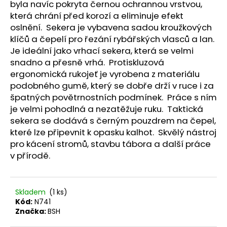
č
byla navíc pokryta černou ochrannou vrstvou,
u
která chrání před korozí a eliminuje efekt
j
oslnění. Sekera je vybavena sadou kroužkových
e
klíčů a čepelí pro řezání rybářských vlasců a lan.
m
Je ideální jako vrhací sekera, která se velmi
e
snadno a přesně vrhá. Protiskluzová
ergonomická rukojeť je vyrobena z materiálu
podobného gumě, který se dobře drží v ruce i za
ŠÍP
KARBONOVÝ
špatných povětrnostních podmínek. Práce s ním
DO
je velmi pohodlná a nezatěžuje ruku. Taktická
KUŠÍ
sekera se dodává s černým pouzdrem na čepel,
16"
-
které lze připevnit k opasku kalhot. Skvělý nástroj
1
pro kácení stromů, stavbu tábora a další práce
KS
v přírodě.
125
Kč
Skladem
(1 ks)
Kód:
N741
Značka:
BSH