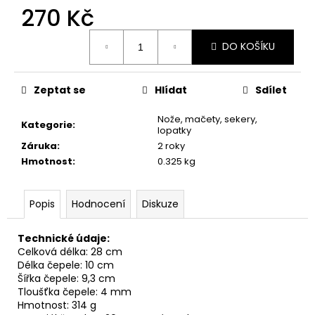
270 Kč
Měrná
DO KOŠÍKU
cena:
Zeptat se
Hlídat
Sdílet
Nože, mačety, sekery,
Kategorie
:
lopatky
Záruka
:
2 roky
Hmotnost
:
0.325 kg
Popis
Hodnocení
Diskuze
Technické údaje:
Celková délka: 28 cm
Délka čepele: 10 cm
Šířka čepele: 9,3 cm
Tloušťka čepele: 4 mm
Hmotnost: 314 g